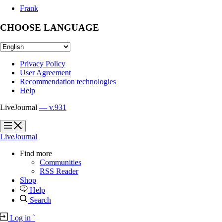
Frank
CHOOSE LANGUAGE
Privacy Policy
User Agreement
Recommendation technologies
Help
LiveJournal
— v.931
?
?
LiveJournal
Find more
Communities
RSS Reader
Shop
Help
Search
Log in
`