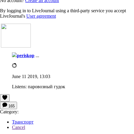
No account?
Create an account
By logging in to LiveJournal using a third-party service you accept
LiveJournal's
User agreement
periskop
...
June 11 2019, 13:03
Listens:
паровозный гудок
165
Category:
Транспорт
Cancel