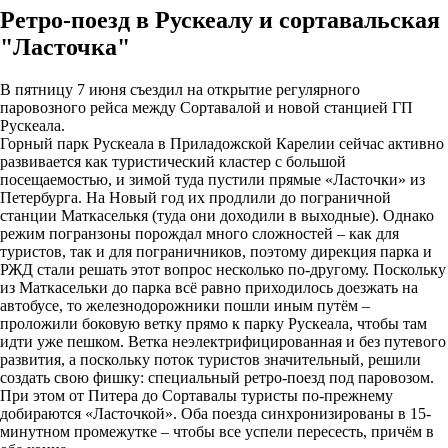
Ретро-поезд в Рускеалу и сортавальская
"Ласточка"
В пятницу 7 июня съездил на открытие регулярного
паровозного рейса между Сортавалой и новой станцией ГП
Рускеала.
Горный парк Рускеала в Приладожской Карелии сейчас активно
развивается как туристический кластер с большой
посещаемостью, и зимой туда пустили прямые «Ласточки» из
Петербурга. На Новый год их продлили до пограничной
станции Маткаселькя (туда они доходили в выходные). Однако
режим погранзоны порождал много сложностей – как для
туристов, так и для пограничников, поэтому дирекция парка и
РЖД стали решать этот вопрос несколько по-другому. Поскольку
из Маткасельки до парка всё равно приходилось доезжать на
автобусе, то железнодорожники пошли иным путём –
проложили боковую ветку прямо к парку Рускеала, чтобы там
идти уже пешком. Ветка неэлектрифицированная и без путевого
развития, а поскольку поток туристов значительный, решили
создать свою фишку: специальный ретро-поезд под паровозом.
При этом от Питера до Сортавалы туристы по-прежнему
добираются «Ласточкой». Оба поезда синхронизированы в 15-
минутном промежутке – чтобы все успели пересесть, причём в