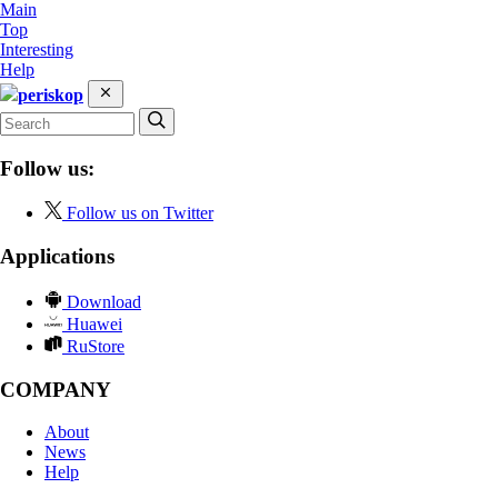
Main
Top
Interesting
Help
periskop
Follow us:
Follow us on Twitter
Applications
Download
Huawei
RuStore
COMPANY
About
News
Help