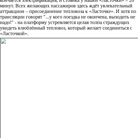
кончается электрификация, и стоянка у нашей «Ласточки» – 20
минут. Всех желающих пассажиров здесь ждёт увлекательный
аттракцион – присоединение тепловоза к «Ласточке». И хотя по
трансляции говорят "...у кого поездка не окончена, выходить не
надо!" - на платформу устремляется целая толпа страждущих
увидеть влюблённый тепловоз, который желает соединиться с
«Ласточкой».