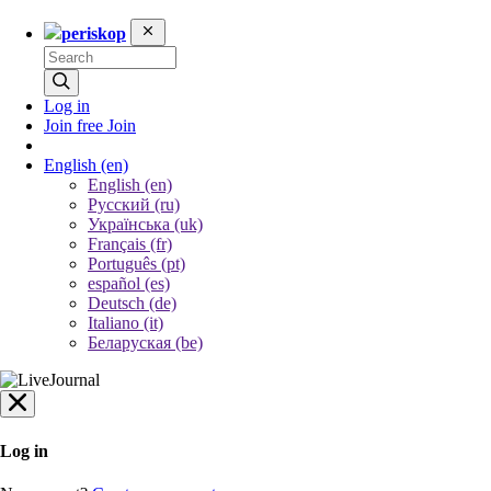
periskop
Log in
Join free
Join
English
(en)
English (en)
Русский (ru)
Українська (uk)
Français (fr)
Português (pt)
español (es)
Deutsch (de)
Italiano (it)
Беларуская (be)
Log in