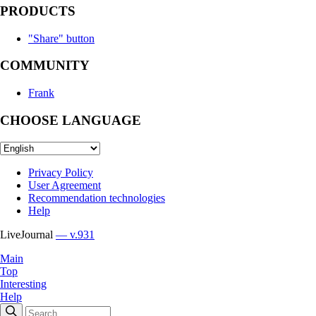
PRODUCTS
"Share" button
COMMUNITY
Frank
CHOOSE LANGUAGE
Privacy Policy
User Agreement
Recommendation technologies
Help
LiveJournal
— v.931
Main
Top
Interesting
Help