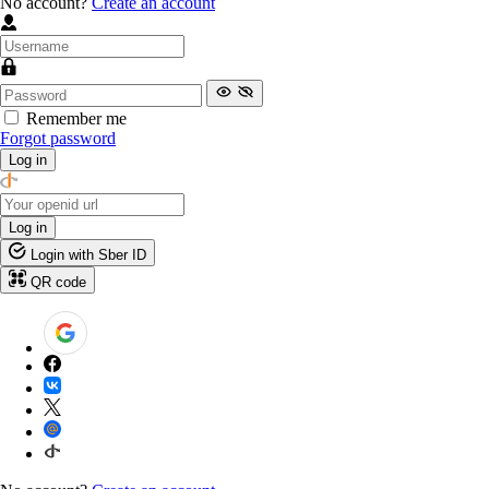
No account?
Create an account
Remember me
Forgot password
Log in
Log in
Login with Sber ID
QR code