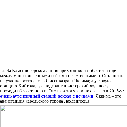
12. За Каменногорском линия прихотливо изгибается и идёт
между многочисленными озёрами ("лампушками"). Остановок
на участке всего две – Элисенваара и Яккима; а узловую
станцию Хийтола, где подходит приозерский ход, поезд
проходит без остановки. Этот вокзал я вам показывал в 2015-м:
очень аутентичный старый вокзал с печками
. Яккима – это
аванстанция карельского города Лахденпохья.