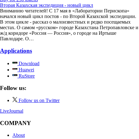
Вторая Казахская экспедиция - новый цикл
Вниманию читателей! С 17 мая в «Лаборатории Перископа»
начался новый цикл постов - по Второй Казахской экспедиции.
В этом цикле - рассказ о малоизвестных и редко посещаемых
местах. О самом «русском» городе Казахстана Петропавловске и
ж/д коридоре «Россия — Россия», о городе на Иртыше
Павлодаре. О…
Applications
Download
Huawei
RuStore
Follow us:
Follow us on Twitter
LiveJournal
COMPANY
About