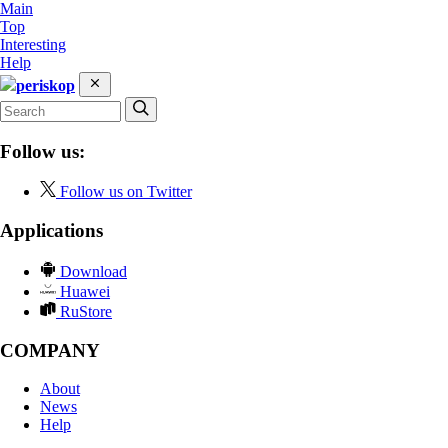
Main
Top
Interesting
Help
periskop
Follow us:
Follow us on Twitter
Applications
Download
Huawei
RuStore
COMPANY
About
News
Help