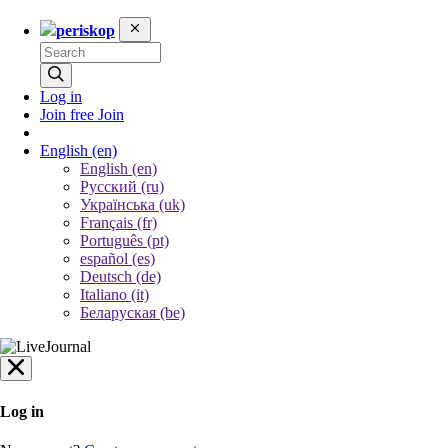
periskop
Log in
Join free
Join
English
(en)
English (en)
Русский (ru)
Українська (uk)
Français (fr)
Português (pt)
español (es)
Deutsch (de)
Italiano (it)
Беларуская (be)
Log in