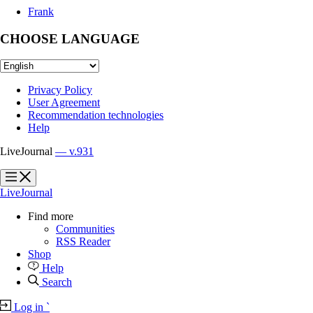
Frank
CHOOSE LANGUAGE
Privacy Policy
User Agreement
Recommendation technologies
Help
LiveJournal
— v.931
?
?
LiveJournal
Find more
Communities
RSS Reader
Shop
Help
Search
Log in
`