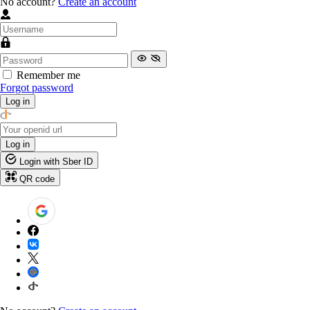
No account?
Create an account
Remember me
Forgot password
Log in
Log in
Login with Sber ID
QR code