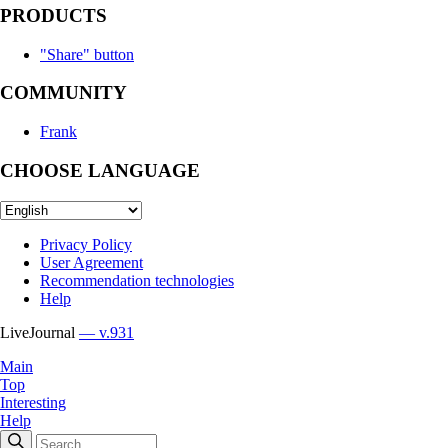
PRODUCTS
"Share" button
COMMUNITY
Frank
CHOOSE LANGUAGE
Privacy Policy
User Agreement
Recommendation technologies
Help
LiveJournal
— v.931
Main
Top
Interesting
Help