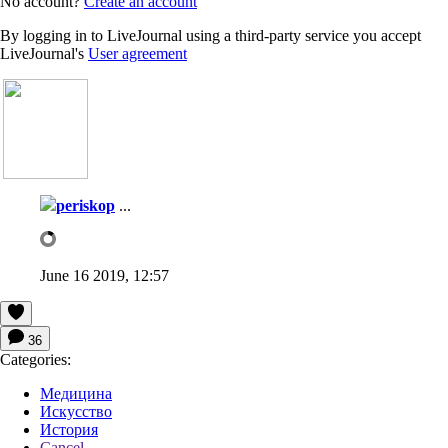
No account?
Create an account
By logging in to LiveJournal using a third-party service you accept
LiveJournal's
User agreement
periskop
...
June 16 2019, 12:57
36
Categories:
Медицина
Искусство
История
Cancel