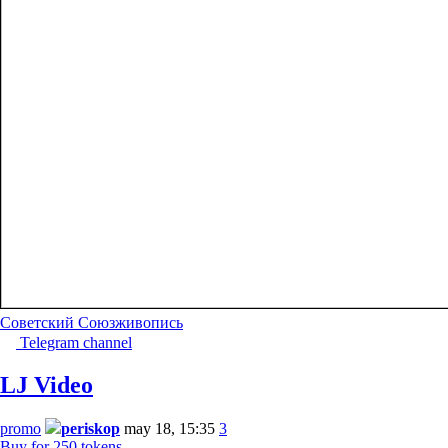
Советский Союз
живопись
Telegram channel
LJ Video
promo
periskop
may 18, 15:35
3
Buy for 250 tokens