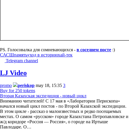
PS. Голосовалка для сомневающихся -
в соседнем посте
:)
САСШ
память
уход в историю
хай-тек
Telegram channel
LJ Video
promo
periskop
may 18, 15:35
3
Buy for 250 tokens
Вторая Казахская экспедиция - новый цикл
Вниманию читателей! С 17 мая в «Лаборатории Перископа»
начался новый цикл постов - по Второй Казахской экспедиции.
В этом цикле - рассказ о малоизвестных и редко посещаемых
местах. О самом «русском» городе Казахстана Петропавловске и
ж/д коридоре «Россия — Россия», о городе на Иртыше
Павлодаре. О…