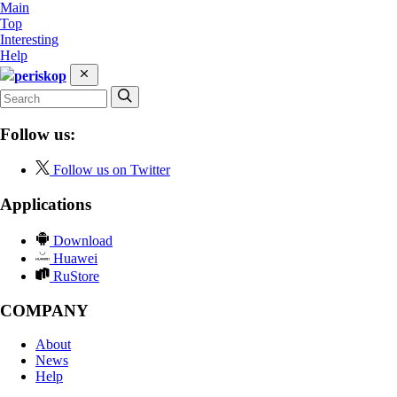
Main
Top
Interesting
Help
periskop
Follow us:
Follow us on Twitter
Applications
Download
Huawei
RuStore
COMPANY
About
News
Help