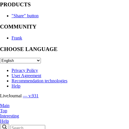
PRODUCTS
"Share" button
COMMUNITY
Frank
CHOOSE LANGUAGE
Privacy Policy
User Agreement
Recommendation technologies
Help
LiveJournal
— v.931
Main
Top
Interesting
Help