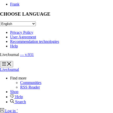
Frank
CHOOSE LANGUAGE
Privacy Policy
User Agreement
Recommendation technologies
Help
LiveJournal
— v.931
?
?
LiveJournal
Find more
Communities
RSS Reader
Shop
Help
Search
Log in
`