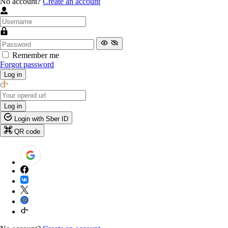
No account?
Create an account
Remember me
Forgot password
Log in
Log in
Login with Sber ID
QR code