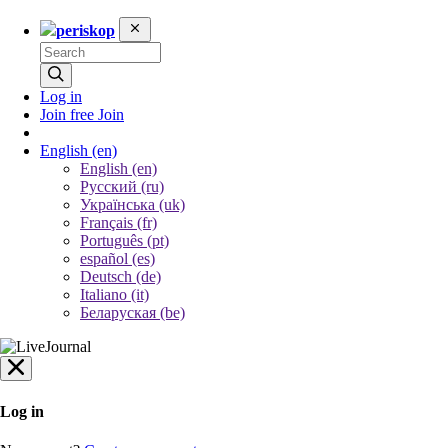
periskop
Log in
Join free
Join
English
(en)
English (en)
Русский (ru)
Українська (uk)
Français (fr)
Português (pt)
español (es)
Deutsch (de)
Italiano (it)
Беларуская (be)
Log in