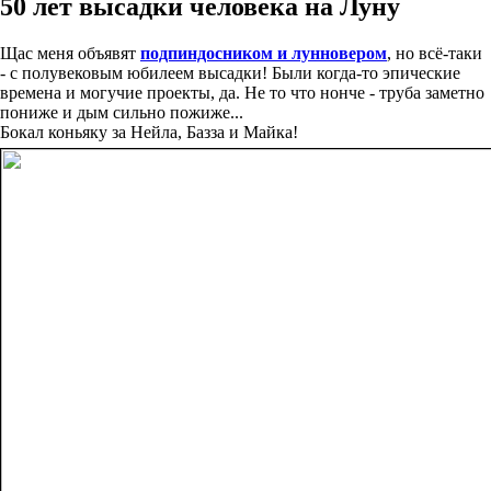
50 лет высадки человека на Луну
Щас меня объявят
подпиндосником и лунновером
, но всё-таки
- с полувековым юбилеем высадки! Были когда-то эпические
времена и могучие проекты, да. Не то что нонче - труба заметно
пониже и дым сильно пожиже...
Бокал коньяку за Нейла, Базза и Майка!