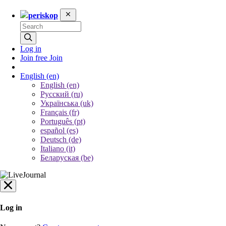
periskop
Log in
Join free
Join
English
(en)
English (en)
Русский (ru)
Українська (uk)
Français (fr)
Português (pt)
español (es)
Deutsch (de)
Italiano (it)
Беларуская (be)
Log in