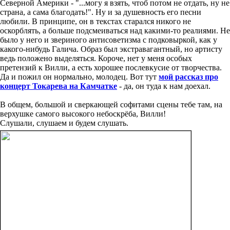
Северной Америки - "...могу я взять, чтоб потом не отдать, ну не
страна, а сама благодать!". Ну и за душевность его песни
любили. В принципе, он в текстах старался никого не
оскорблять, а больше подсмеиваться над какими-то реалиями. Не
было у него и звериного антисоветизма с подковыркой, как у
какого-нибудь Галича. Образ был экстравагантный, но артисту
ведь положено выделяться. Короче, нет у меня особых
претензий к Вилли, а есть хорошее послевкусие от творчества.
Да и пожил он нормально, молодец. Вот тут
мой рассказ про
концерт Токарева на Камчатке
- да, он туда к нам доехал.
В общем, большой и сверкающей софитами сцены тебе там, на
верхушке самого высокого небоскрёба, Вилли!
Слушали, слушаем и будем слушать.