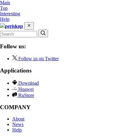
Main
Top
Interesting
Help
periskop
Follow us:
Follow us on Twitter
Applications
Download
Huawei
RuStore
COMPANY
About
News
Help