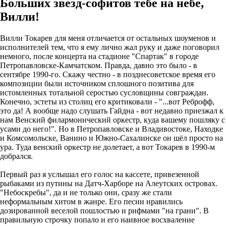
Больших звезд-софитов тебе на небе,
Вилли!
Вилли Токарев для меня отличается от остальных шоуменов и
исполнителей тем, что я ему лично жал руку и даже поговорил
немного, после концерта на стадионе "Спартак" в городе
Петропавловске-Камчатском. Правда, давно это было - в
сентябре 1990-го. Скажу честно - в позднесоветское время его
композиции были источником сплошного позитива для
истомленных тотальной серостью сусловщины совграждан.
Конечно, эстеты из столиц его критиковали - "...вот Реброфф,
это да! А вообще надо слушать Гайдна - вот недавно приезжал к
нам Венский филармонический оркестр, куда вашему пошляку с
усами до него!". Но в Петропавловске и Владивостоке, Находке
и Комсомольске, Ванино и Южно-Сахалинске он шёл просто на
ура. Туда венский оркестр не долетает, а вот Токарев в 1990-м
добрался.
Первый раз я услышал его голос на кассете, привезенной
рыбаками из путины на Датч-Харборе на Алеутских островах.
"Небоскребы", да и не только они, сразу же стали
неформальным хитом в жанре. Его песни нравились
дозированной веселой пошлостью и рифмами "на грани". В
правильную строчку попало и его наивное восхваление