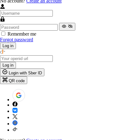
No account?
Create an account
Remember me
Forgot password
Log in
Log in
Login with Sber ID
QR code