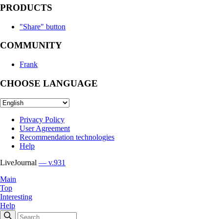
PRODUCTS
"Share" button
COMMUNITY
Frank
CHOOSE LANGUAGE
Privacy Policy
User Agreement
Recommendation technologies
Help
LiveJournal
— v.931
Main
Top
Interesting
Help