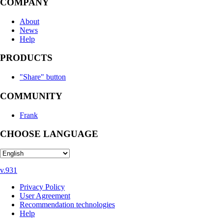
COMPANY
About
News
Help
PRODUCTS
"Share" button
COMMUNITY
Frank
CHOOSE LANGUAGE
v.931
Privacy Policy
User Agreement
Recommendation technologies
Help