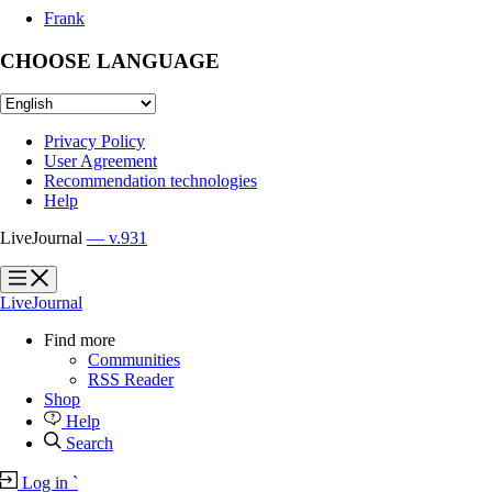
Frank
CHOOSE LANGUAGE
Privacy Policy
User Agreement
Recommendation technologies
Help
LiveJournal
— v.931
?
?
LiveJournal
Find more
Communities
RSS Reader
Shop
Help
Search
Log in
`