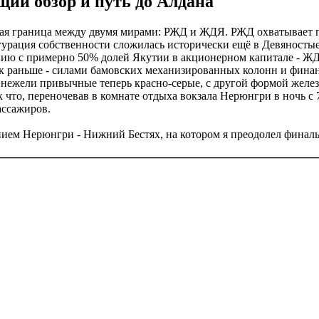
ий обзор и путь до Алдана
ая граница между двумя мирами: РЖД и ЖДЯ. РЖД охватывает п
гурация собственности сложилась исторически ещё в Девяностые
ию с примерно 50% долей Якутии в акционерном капитале - ЖДЯ
ак раньше - силами бамовских механизированных колонн и финан
, нежели привычные теперь красно-серые, с другой формой жел
что, переночевав в комнате отдыха вокзала Нерюнгри в ночь с 7 
ассажиров.
ем Нерюнгри - Нижний Бестях, на котором я преодолел финальн