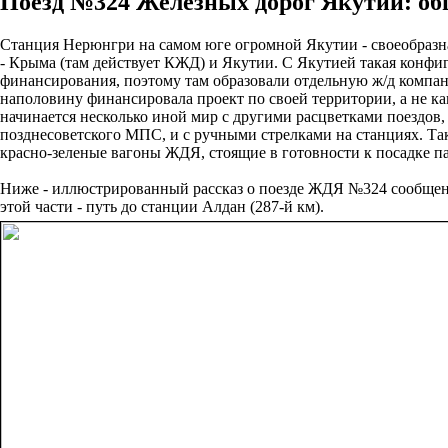
Поезд №324 Железных дорог Якутии: общ
Станция Нерюнгри на самом юге огромной Якутии - своеобразн
- Крыма (там действует КЖД) и Якутии. С Якутией такая конфи
финансирования, поэтому там образовали отдельную ж/д компан
наполовину финансировала проект по своей территории, а не к
начинается несколько иной мир с другими расцветками поездов
позднесоветского МПС, и с ручными стрелками на станциях. Так 
красно-зеленые вагоны ЖДЯ, стоящие в готовности к посадке п
Ниже - иллюстрированный рассказ о поезде ЖДЯ №324 сообщени
этой части - путь до станции Алдан (287-й км).