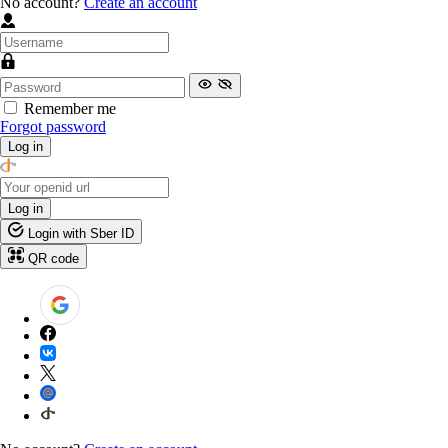
No account?
Create an account
Remember me
Forgot password
Log in
Log in
Login with Sber ID
QR code