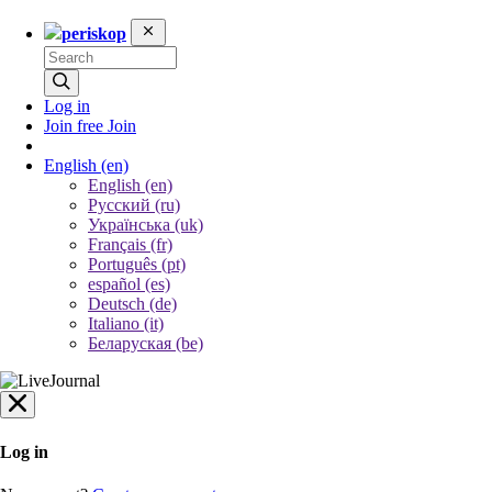
periskop
Log in
Join free
Join
English
(en)
English (en)
Русский (ru)
Українська (uk)
Français (fr)
Português (pt)
español (es)
Deutsch (de)
Italiano (it)
Беларуская (be)
Log in