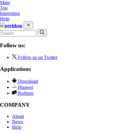
Main
Top
Interesting
Help
periskop
Follow us:
Follow us on Twitter
Applications
Download
Huawei
RuStore
COMPANY
About
News
Help