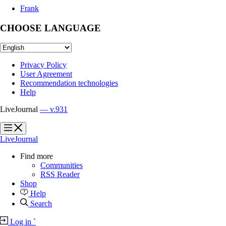
Frank
CHOOSE LANGUAGE
Privacy Policy
User Agreement
Recommendation technologies
Help
LiveJournal
— v.931
?
?
LiveJournal
Find more
Communities
RSS Reader
Shop
Help
Search
Log in
`