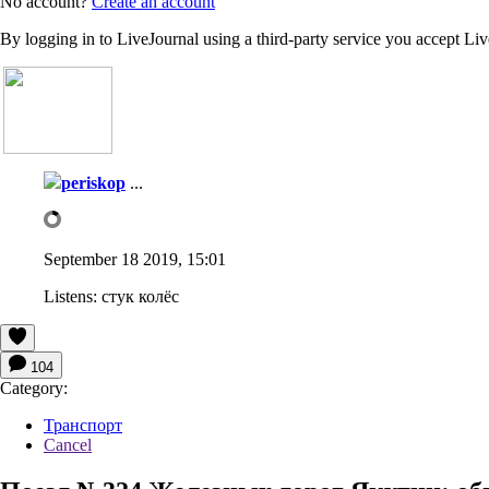
No account?
Create an account
By logging in to LiveJournal using a third-party service you accept Li
periskop
...
September 18 2019, 15:01
Listens:
стук колёс
104
Category:
Транспорт
Cancel