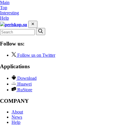
Main
Top
Interesting
Help
periskop.su
Follow us:
Follow us on Twitter
Applications
Download
Huawei
RuStore
COMPANY
About
News
Help