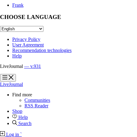
Frank
CHOOSE LANGUAGE
Privacy Policy
User Agreement
Recommendation technologies
Help
LiveJournal
— v.931
?
?
LiveJournal
Find more
Communities
RSS Reader
Shop
Help
Search
Log in
`