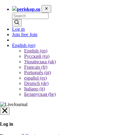
periskop.su
Log in
Join free
Join
English
(en)
English (en)
Русский (ru)
Українська (uk)
Français (fr)
Português (pt)
español (es)
Deutsch (de)
Italiano (it)
Беларуская (be)
Log in