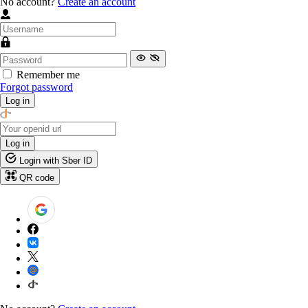
No account?
Create an account
Remember me
Forgot password
Log in
Log in
Login with Sber ID
QR code