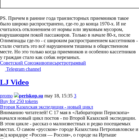
PS. Причем в ранние года транзисторных приемников такое
было широко распространено, где-то до конца 1970-х. И не
считалось отклонением от нормы или звуковым мусором,
нарушающим покой пассажиров. Только в начале 80-х, после
Олимпиады где-то - с широким распространением кассетников -
стали считать это всё нарушением тишины в общественном
месте. Но это только когда приемников и особенно кассетников
у граждан стало как собак нерезаных.
Советский Союз
живопись
ретро
трамвай
Telegram channel
LJ Video
promo
periskop.su
may 18, 15:35
3
Buy for 250 tokens
Вторая Казахская экспедиция - новый цикл
Вниманию читателей! С 17 мая в «Лаборатории Перископа»
начался новый цикл постов - по Второй Казахской экспедиции.
В этом цикле - рассказ о малоизвестных и редко посещаемых
местах. О самом «русском» городе Казахстана Петропавловске и
ж/д коридоре «Россия — Россия», о городе на Иртыше