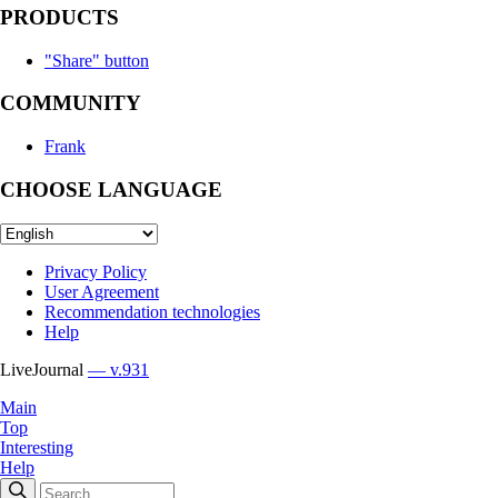
PRODUCTS
"Share" button
COMMUNITY
Frank
CHOOSE LANGUAGE
Privacy Policy
User Agreement
Recommendation technologies
Help
LiveJournal
— v.931
Main
Top
Interesting
Help