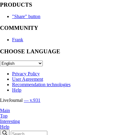
PRODUCTS
"Share" button
COMMUNITY
Frank
CHOOSE LANGUAGE
Privacy Policy
User Agreement
Recommendation technologies
Help
LiveJournal
— v.931
Main
Top
Interesting
Help