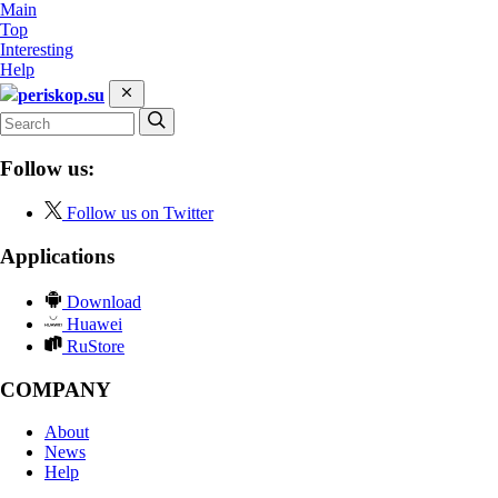
Main
Top
Interesting
Help
periskop.su
Follow us:
Follow us on Twitter
Applications
Download
Huawei
RuStore
COMPANY
About
News
Help