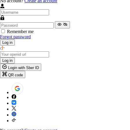
No account?
Create an account
Remember me
Forgot password
Log in
Log in
Login with Sber ID
QR code