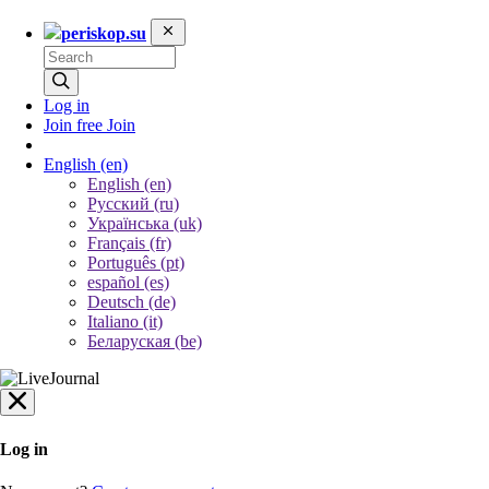
periskop.su
Log in
Join free
Join
English
(en)
English (en)
Русский (ru)
Українська (uk)
Français (fr)
Português (pt)
español (es)
Deutsch (de)
Italiano (it)
Беларуская (be)
Log in