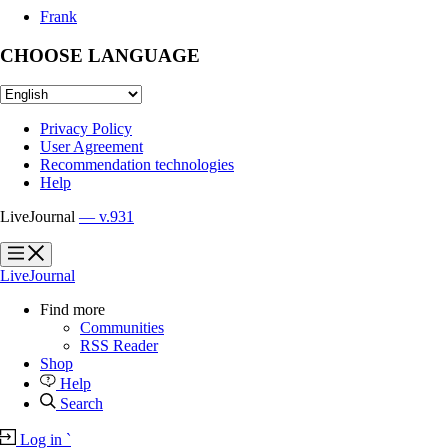
Frank
CHOOSE LANGUAGE
Privacy Policy
User Agreement
Recommendation technologies
Help
LiveJournal
— v.931
?
?
LiveJournal
Find more
Communities
RSS Reader
Shop
Help
Search
Log in
`