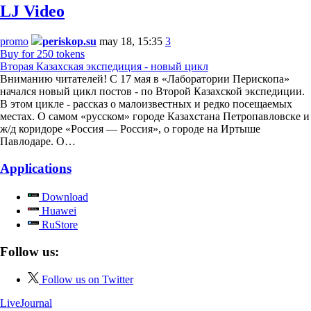
LJ Video
promo
periskop.su
may 18, 15:35
3
Buy for 250 tokens
Вторая Казахская экспедиция - новый цикл
Вниманию читателей! С 17 мая в «Лаборатории Перископа»
начался новый цикл постов - по Второй Казахской экспедиции.
В этом цикле - рассказ о малоизвестных и редко посещаемых
местах. О самом «русском» городе Казахстана Петропавловске и
ж/д коридоре «Россия — Россия», о городе на Иртыше
Павлодаре. О…
Applications
Download
Huawei
RuStore
Follow us:
Follow us on Twitter
LiveJournal