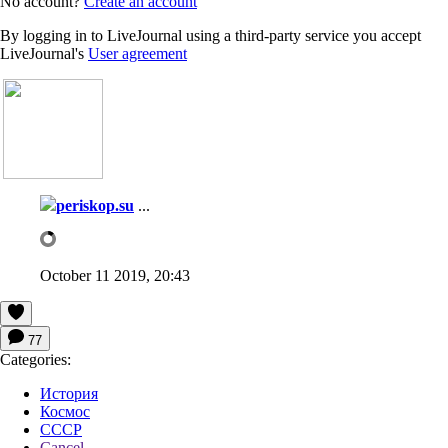
No account?
Create an account
By logging in to LiveJournal using a third-party service you accept
LiveJournal's
User agreement
periskop.su
...
October 11 2019, 20:43
77
Categories:
История
Космос
СССР
Cancel