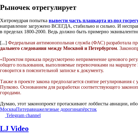
Рыночек отрегулирует
Хитромудрая попытка
вывести часть плацкарта из-под госре
направление загружено ВСЕГДА, стабильно и сильно. И несправед
в пределах 1800-2000. Ведь должно быть примерно эквивалентн
[...]
Федеральная антимонопольная служба (ФАС) разработала пр
дальнего следования между Москвой и Петербургом
. Законоп
«Проектом приказа предусмотрено неприменение ценового регул
общего пользования, выполняемые перевозчиками на маршруте М
говорится в пояснительной записке к документу.
Также в проекте закона предполагается снятие регулирования с
Пулково. Основанием для разработки соответствующего законо
городами.
Думаю, этот законопроект протаскивают лоббисты авиации, ибо
Москва
Питер
авиа
железные дороги
напёрсток
Telegram channel
LJ Video