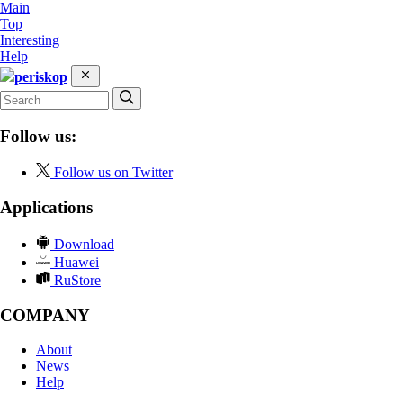
Main
Top
Interesting
Help
periskop
Follow us:
Follow us on Twitter
Applications
Download
Huawei
RuStore
COMPANY
About
News
Help