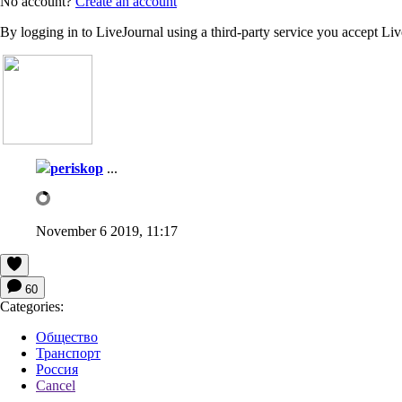
No account?
Create an account
By logging in to LiveJournal using a third-party service you accept Li
periskop
...
November 6 2019, 11:17
60
Categories:
Общество
Транспорт
Россия
Cancel