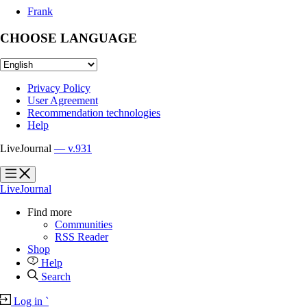
Frank
CHOOSE LANGUAGE
Privacy Policy
User Agreement
Recommendation technologies
Help
LiveJournal
— v.931
?
?
LiveJournal
Find more
Communities
RSS Reader
Shop
Help
Search
Log in
`