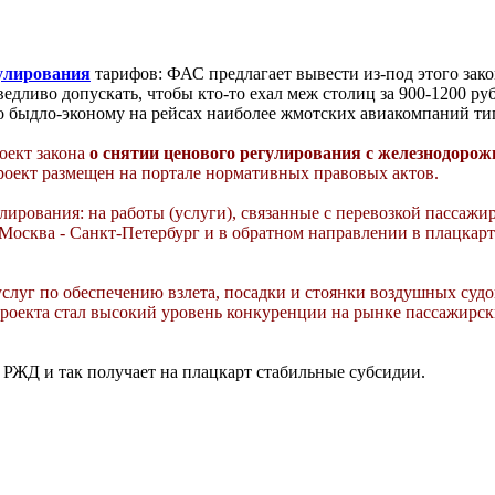
гулирования
тарифов: ФАС предлагает вывести из-под этого зако
ливо допускать, чтобы кто-то ехал меж столиц за 900-1200 руб.
о быдло-эконому на рейсах наиболее жмотских авиакомпаний ти
оект закона
о снятии ценового регулирования с железнодорож
роект размещен на портале нормативных правовых актов.
ирования: на работы (услуги), связанные с перевозкой пассажи
осква - Санкт-Петербург и в обратном направлении в плацкартн
 услуг по обеспечению взлета, посадки и стоянки воздушных суд
проекта стал высокий уровень конкуренции на рынке пассажирс
 РЖД и так получает на плацкарт стабильные субсидии.