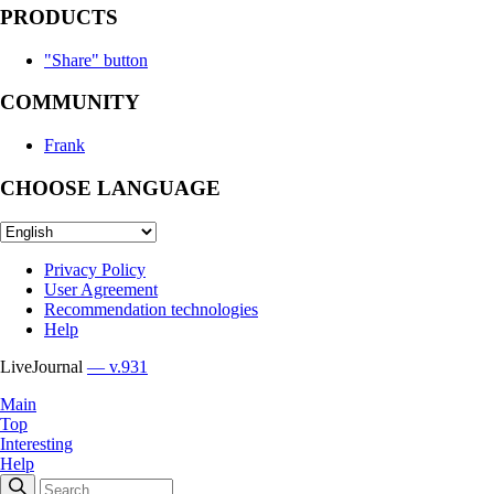
PRODUCTS
"Share" button
COMMUNITY
Frank
CHOOSE LANGUAGE
Privacy Policy
User Agreement
Recommendation technologies
Help
LiveJournal
— v.931
Main
Top
Interesting
Help