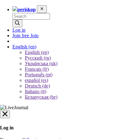
periskop
Log in
Join free
Join
English
(en)
English (en)
Русский (ru)
Українська (uk)
Français (fr)
Português (pt)
español (es)
Deutsch (de)
Italiano (it)
Беларуская (be)
Log in