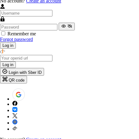
No account?
Create an account
Remember me
Forgot password
Log in
Log in
Login with Sber ID
QR code