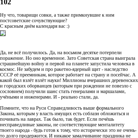
102
Ну что, товарищи совки, а также примкнувшие к ним
постсоветские сочувствующие?
С красным днём календаря вас :)
Да, не всё получилось. Да, на восьмом десятке потерпели
поражение. Но оно временное. Зато Советская страна выиграла
страшнейшую войну и первой на планете запустила человека в
космос. Не забудем и про ракетно-ядерный щит - наследство
СССР её преемникам, которое работает на страну и посейчас. А
какой был взлёт взлёт науки! Миллионы вчерашних деревенских
и городских оборванцев (которым при рождении не повезло с
сословием) получили шанс стать генералами и маршалами,
учёными и инженерами. И - реально стали, да.
Помните, что на Руси Справедливость выше формального
Закона, которым у власть имущих есть соблазн обложиться и
почивать на лаврах. Так было, так будет. Если печёшь
несправедливые законы, не соответствующие менталитету
твоего народа - будь готов к тому, что исторически это не очень-
то долго продержится. И никакое замалчивание праздника не