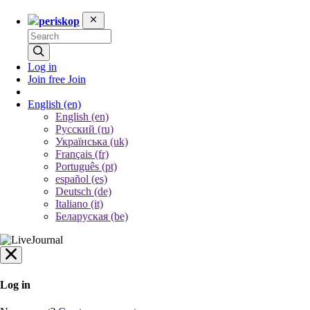
periskop
Log in
Join free
Join
English
(en)
English (en)
Русский (ru)
Українська (uk)
Français (fr)
Português (pt)
español (es)
Deutsch (de)
Italiano (it)
Беларуская (be)
Log in