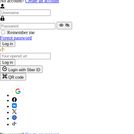
No account?
Create an account
Remember me
Forgot password
Log in
Log in
Login with Sber ID
QR code