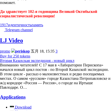
поможет.
Да здравствует 102-я годовщина Великой Октябьской
социалистической революции!
1917
идентичность
память
Telegram channel
LJ Video
promo
periskop
五月 18, 15:35
3
Buy for 250 tokens
Вторая Казахская экспедиция - новый цикл
Вниманию читателей! С 17 мая в «Лаборатории Перископа»
начался новый цикл постов - по Второй Казахской экспедиции.
В этом цикле - рассказ о малоизвестных и редко посещаемых
местах. О самом «русском» городе Казахстана Петропавловске и
ж/д коридоре «Россия — Россия», о городе на Иртыше
Павлодаре. О…
Applications
Download