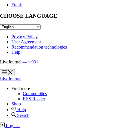
Frank
CHOOSE LANGUAGE
Privacy Policy
User Agreement
Recommendation technologies
Help
LiveJournal
— v.931
?
?
LiveJournal
Find more
Communities
RSS Reader
Shop
Help
Search
Log in
`