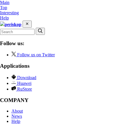
Main
Top
Interesting
Help
periskop
Follow us:
Follow us on Twitter
Applications
Download
Huawei
RuStore
COMPANY
About
News
Help