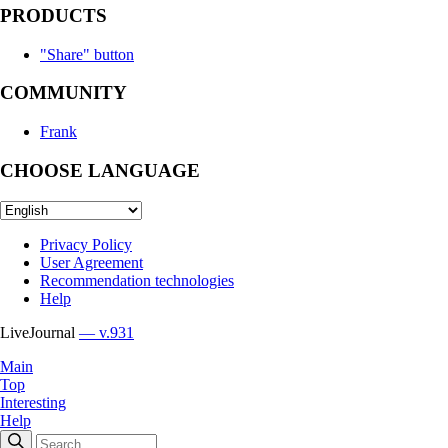
PRODUCTS
"Share" button
COMMUNITY
Frank
CHOOSE LANGUAGE
Privacy Policy
User Agreement
Recommendation technologies
Help
LiveJournal
— v.931
Main
Top
Interesting
Help