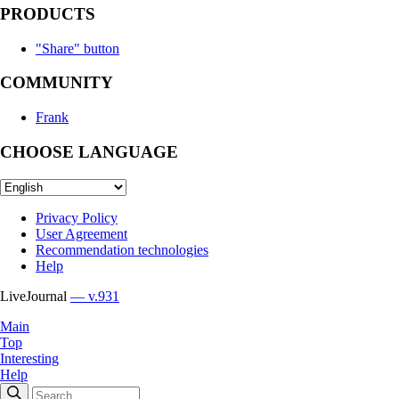
PRODUCTS
"Share" button
COMMUNITY
Frank
CHOOSE LANGUAGE
Privacy Policy
User Agreement
Recommendation technologies
Help
LiveJournal
— v.931
Main
Top
Interesting
Help