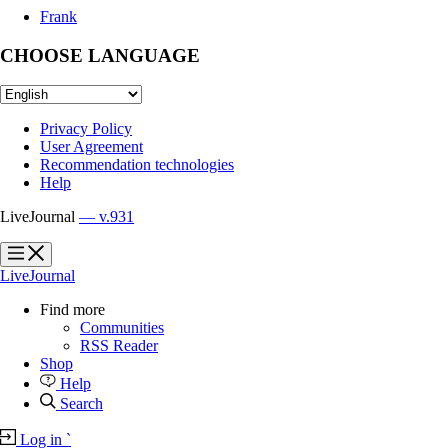
Frank
CHOOSE LANGUAGE
Privacy Policy
User Agreement
Recommendation technologies
Help
LiveJournal
— v.931
?
?
LiveJournal
Find more
Communities
RSS Reader
Shop
Help
Search
Log in
`