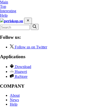
Main
Top
Interesting
Help
periskop.su
Follow us:
Follow us on Twitter
Applications
Download
Huawei
RuStore
COMPANY
About
News
Help