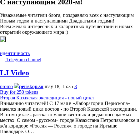
С наступающим 2020-м!
Увважаемые читатели блога, поздравляю всех с наступающим
Новым годом и наступающими Двадцатыми годами!
Всем желаю интересных и колоритных путешествий и новых
открытий окружающего мира :)
идентичность
Telegram channel
LJ Video
promo
periskop.su
may 18, 15:35
3
Buy for 250 tokens
Вторая Казахская экспедиция - новый цикл
Вниманию читателей! С 17 мая в «Лаборатории Перископа»
начался новый цикл постов - по Второй Казахской экспедиции.
В этом цикле - рассказ о малоизвестных и редко посещаемых
местах. О самом «русском» городе Казахстана Петропавловске и
ж/д коридоре «Россия — Россия», о городе на Иртыше
Павлодаре. О…