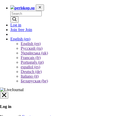
periskop.su
Log in
Join free
Join
English
(en)
English (en)
Русский (ru)
Українська (uk)
Français (fr)
Português (pt)
español (es)
Deutsch (de)
Italiano (it)
Беларуская (be)
Log in