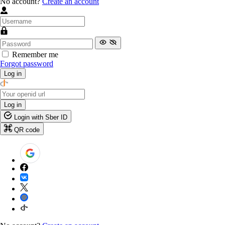
No account?
Create an account
Remember me
Forgot password
Log in
Log in
Login with Sber ID
QR code