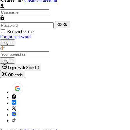
No account?
Create an account
Remember me
Forgot password
Log in
Log in
Login with Sber ID
QR code