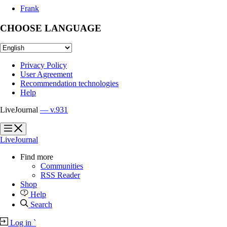
Frank
CHOOSE LANGUAGE
Privacy Policy
User Agreement
Recommendation technologies
Help
LiveJournal
— v.931
?
?
LiveJournal
Find more
Communities
RSS Reader
Shop
Help
Search
Log in
`