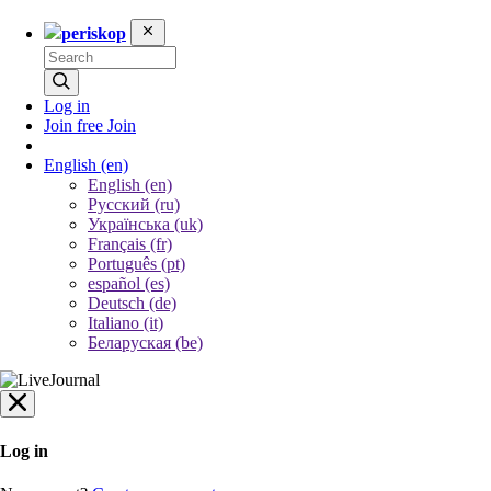
periskop
Log in
Join free
Join
English
(en)
English (en)
Русский (ru)
Українська (uk)
Français (fr)
Português (pt)
español (es)
Deutsch (de)
Italiano (it)
Беларуская (be)
Log in