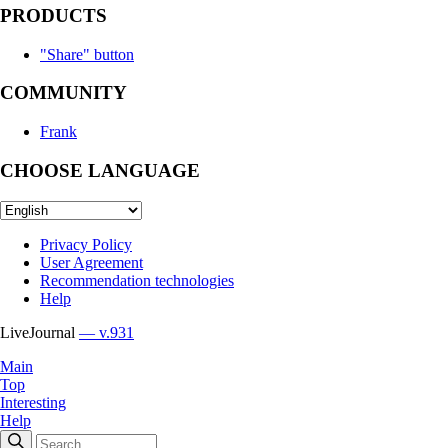
PRODUCTS
"Share" button
COMMUNITY
Frank
CHOOSE LANGUAGE
Privacy Policy
User Agreement
Recommendation technologies
Help
LiveJournal
— v.931
Main
Top
Interesting
Help