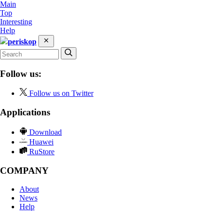
Main
Top
Interesting
Help
periskop
Follow us:
Follow us on Twitter
Applications
Download
Huawei
RuStore
COMPANY
About
News
Help