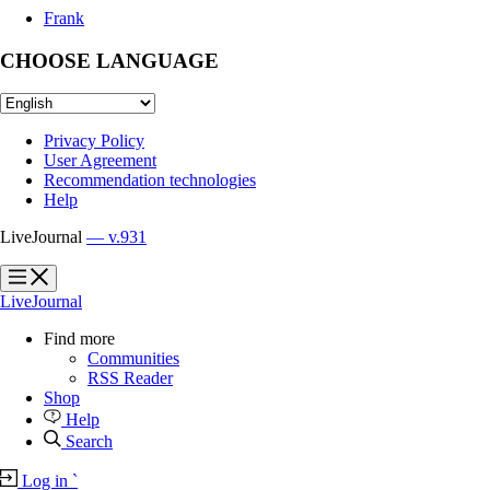
Frank
CHOOSE LANGUAGE
Privacy Policy
User Agreement
Recommendation technologies
Help
LiveJournal
— v.931
?
?
LiveJournal
Find more
Communities
RSS Reader
Shop
Help
Search
Log in
`