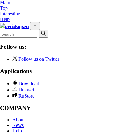
Main
Top
Interesting
Help
periskop.su
Follow us:
Follow us on Twitter
Applications
Download
Huawei
RuStore
COMPANY
About
News
Help