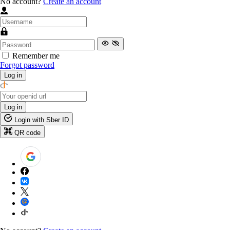
No account?
Create an account
Remember me
Forgot password
Log in
Log in
Login with Sber ID
QR code