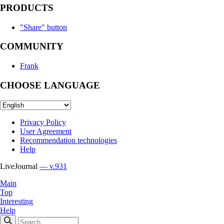
PRODUCTS
"Share" button
COMMUNITY
Frank
CHOOSE LANGUAGE
Privacy Policy
User Agreement
Recommendation technologies
Help
LiveJournal
— v.931
Main
Top
Interesting
Help