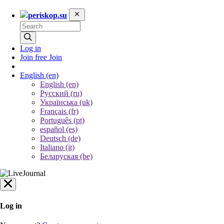
periskop.su
Log in
Join free
Join
English
(en)
English (en)
Русский (ru)
Українська (uk)
Français (fr)
Português (pt)
español (es)
Deutsch (de)
Italiano (it)
Беларуская (be)
Log in