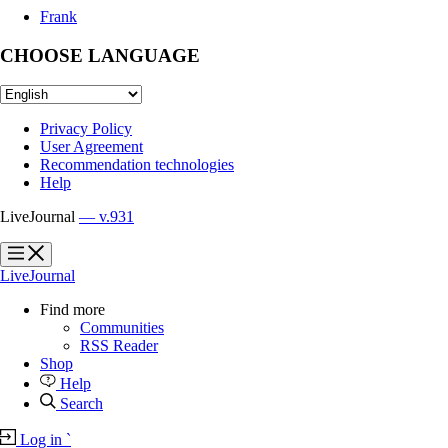
Frank
CHOOSE LANGUAGE
Privacy Policy
User Agreement
Recommendation technologies
Help
LiveJournal
— v.931
?
?
LiveJournal
Find more
Communities
RSS Reader
Shop
Help
Search
Log in
`