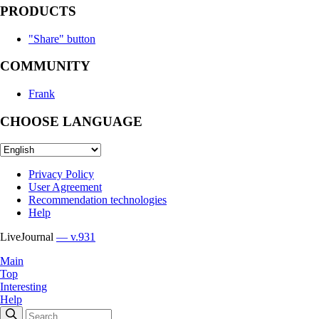
PRODUCTS
"Share" button
COMMUNITY
Frank
CHOOSE LANGUAGE
Privacy Policy
User Agreement
Recommendation technologies
Help
LiveJournal
— v.931
Main
Top
Interesting
Help