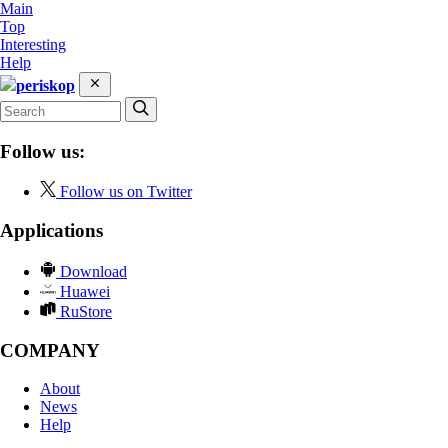
Main
Top
Interesting
Help
periskop
Follow us:
Follow us on Twitter
Applications
Download
Huawei
RuStore
COMPANY
About
News
Help