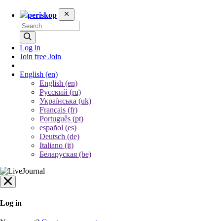
periskop
Log in
Join free
Join
English
(en)
English (en)
Русский (ru)
Українська (uk)
Français (fr)
Português (pt)
español (es)
Deutsch (de)
Italiano (it)
Беларуская (be)
Log in