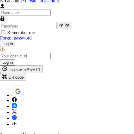
No account?
Create an account
Remember me
Forgot password
Log in
Log in
Login with Sber ID
QR code