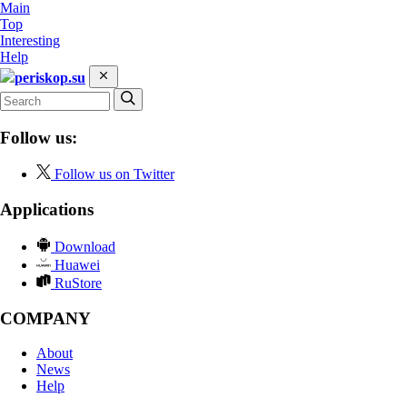
Main
Top
Interesting
Help
periskop.su
Follow us:
Follow us on Twitter
Applications
Download
Huawei
RuStore
COMPANY
About
News
Help