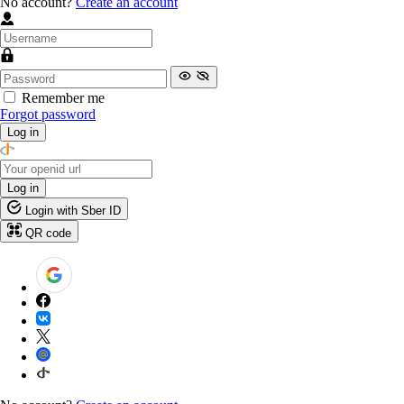
No account?
Create an account
Remember me
Forgot password
Log in
Log in
Login with Sber ID
QR code