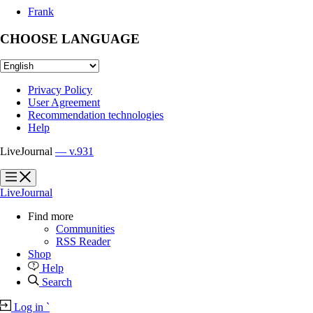
Frank
CHOOSE LANGUAGE
Privacy Policy
User Agreement
Recommendation technologies
Help
LiveJournal
— v.931
?
?
LiveJournal
Find more
Communities
RSS Reader
Shop
Help
Search
Log in
`