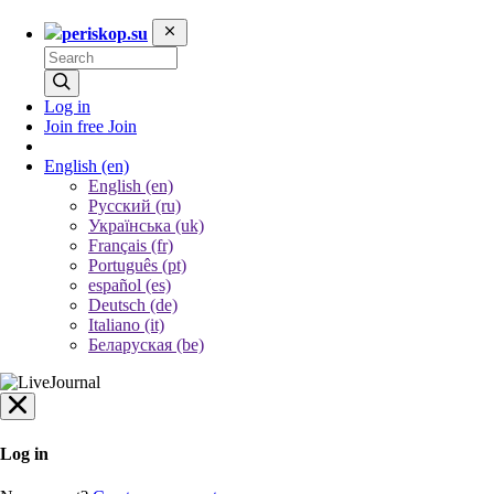
periskop.su
Log in
Join free
Join
English
(en)
English (en)
Русский (ru)
Українська (uk)
Français (fr)
Português (pt)
español (es)
Deutsch (de)
Italiano (it)
Беларуская (be)
Log in