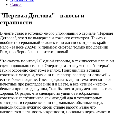
Cancel
"Перевал Дятлова" - плюсы и
странности
В ленте стало настолько много упоминаний о сериале "Перевал
Дятлова", что я не выдержал и тоже его отсмотрел. Так-то я
вообще не сериальный человек и по жизни смотрю их крайне
мало - за весь 2020-й, к примеру, смотрел только про древний
Рим, про Чернобыль и вот этот, новый.
Что сказать по итогу? С одной стороны, в техническом плане он
сделан довольно сильно. Операторам - заслуженная "пятерка",
звук и особенно свет тоже неплох. Понравились вставки
советских мелодий, хотя они и не всегда совпадают с эпохой -
есть и более поздние. Идея чередовать серии тематически - все
нечетные про расследование и в цвете, а все четные - черно-
белые и про поход группы, "как бы почти документалка" - тоже
хороша. Отрадно, что сценаристы ушли от изображения
советских кагэбэшников как исчадий ада и тоталитарных
монстров - в сериале все они нормальные, обычные люди,
выполняющие нужную своей стране работу. Разве что
нагнетается значимость секретности, несколько пережимают в