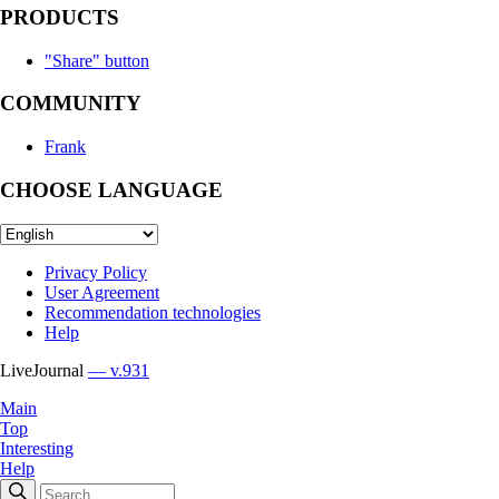
PRODUCTS
"Share" button
COMMUNITY
Frank
CHOOSE LANGUAGE
Privacy Policy
User Agreement
Recommendation technologies
Help
LiveJournal
— v.931
Main
Top
Interesting
Help