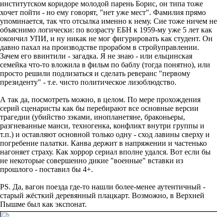
институтском коридоре молодой парень Борис, он типа тоже
хочет пойти - но ему говорят, "нет уже мест". Фамилия прямо
упоминается, так что отсылка именно к нему. Сие тоже ничем не
объяснимо логически: по возрасту ЕБН к 1959-му уже 5 лет как
окончил УПИ, и ну никак не мог фигурировать как студент. Он
давно пахал на производстве прорабом в стройуправлении.
Зачем его ввинтили - загадка. Я не знаю - или ельцинская
семейка что-то вложила в фильм по баблу (тогда понятно), или
просто решили подлизаться и сделать реверанс "первому
президенту" - т.е. чисто политическое лизоблюдство.
А так да, посмотреть можно, в целом. По мере прохождения
серий сценаристы как бы перебирают все основные версии
трагедии (убийство зэками, инопланетяне, браконьеры,
разгневанные манси, техногенка, конфликт внутри группы и
т.п.) и оставляют основной только одну - сход лавины сверху и
погребение палатки. Канва держит в напряжении и частенько
нагоняет страху. Как хоррор сериал вполне удался. Вот если бы
не некоторые совершенно дикие "военные" вставки из
прошлого - поставил бы 4+.
PS. Да, вагон поезда где-то нашли более-менее аутентичный -
старый жёсткий деревянный плацкарт. Возможно, в Верхней
Пышме был как экспонат.