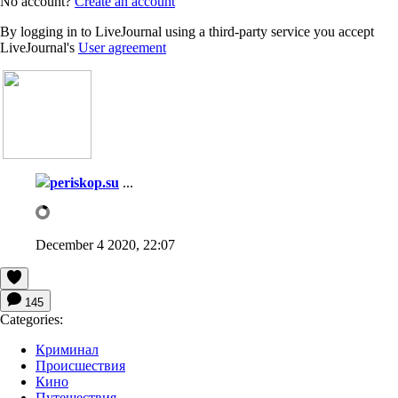
No account?
Create an account
By logging in to LiveJournal using a third-party service you accept
LiveJournal's
User agreement
periskop.su
...
December 4 2020, 22:07
145
Categories:
Криминал
Происшествия
Кино
Путешествия