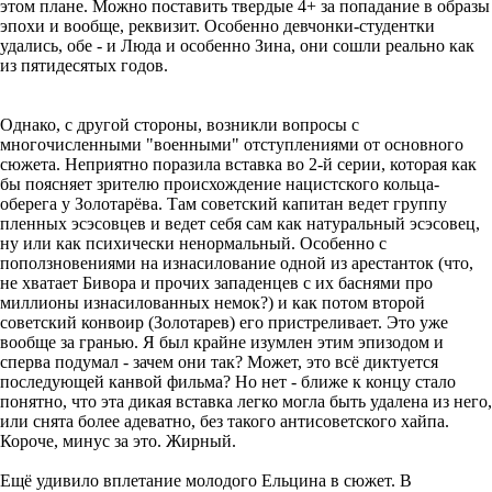
этом плане. Можно поставить твердые 4+ за попадание в образы
эпохи и вообще, реквизит. Особенно девчонки-студентки
удались, обе - и Люда и особенно Зина, они сошли реально как
из пятидесятых годов.
Однако, с другой стороны, возникли вопросы с
многочисленными "военными" отступлениями от основного
сюжета. Неприятно поразила вставка во 2-й серии, которая как
бы поясняет зрителю происхождение нацистского кольца-
оберега у Золотарёва. Там советский капитан ведет группу
пленных эсэсовцев и ведет себя сам как натуральный эсэсовец,
ну или как психически ненормальный. Особенно с
поползновениями на изнасилование одной из арестанток (что,
не хватает Бивора и прочих западенцев с их баснями про
миллионы изнасилованных немок?) и как потом второй
советский конвоир (Золотарев) его пристреливает. Это уже
вообще за гранью. Я был крайне изумлен этим эпизодом и
сперва подумал - зачем они так? Может, это всё диктуется
последующей канвой фильма? Но нет - ближе к концу стало
понятно, что эта дикая вставка легко могла быть удалена из него,
или снята более адеватно, без такого антисоветского хайпа.
Короче, минус за это. Жирный.
Ещё удивило вплетание молодого Ельцина в сюжет. В