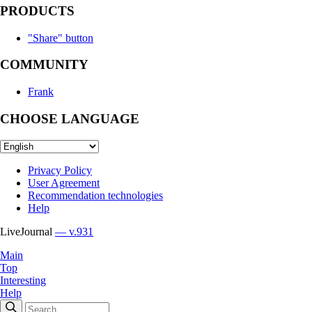
PRODUCTS
"Share" button
COMMUNITY
Frank
CHOOSE LANGUAGE
Privacy Policy
User Agreement
Recommendation technologies
Help
LiveJournal
— v.931
Main
Top
Interesting
Help