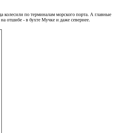
зда колесили по терминалам морского порта. А главные
на отшибе - в бухте Мучке и даже севернее.