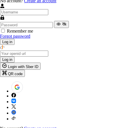
No account?
Create an account
Remember me
Forgot password
Log in
Log in
Login with Sber ID
QR code