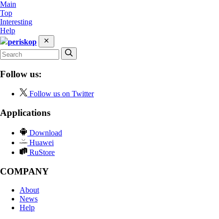
Main
Top
Interesting
Help
periskop
Follow us:
Follow us on Twitter
Applications
Download
Huawei
RuStore
COMPANY
About
News
Help