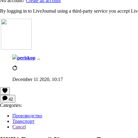
No account?
Create an account
By logging in to LiveJournal using a third-party service you accept Li
periskop
...
December 11 2020, 10:17
42
Categories:
Производство
Транспорт
Cancel