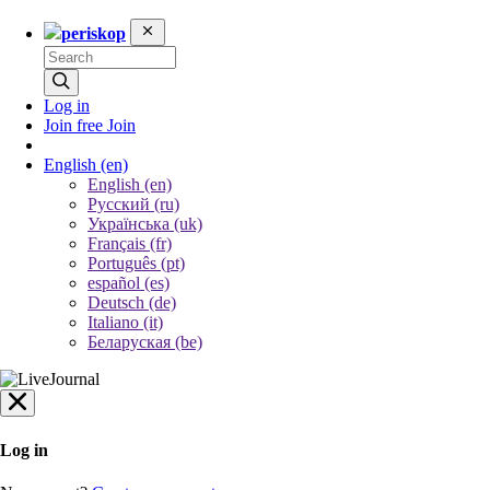
periskop
Log in
Join free
Join
English
(en)
English (en)
Русский (ru)
Українська (uk)
Français (fr)
Português (pt)
español (es)
Deutsch (de)
Italiano (it)
Беларуская (be)
Log in