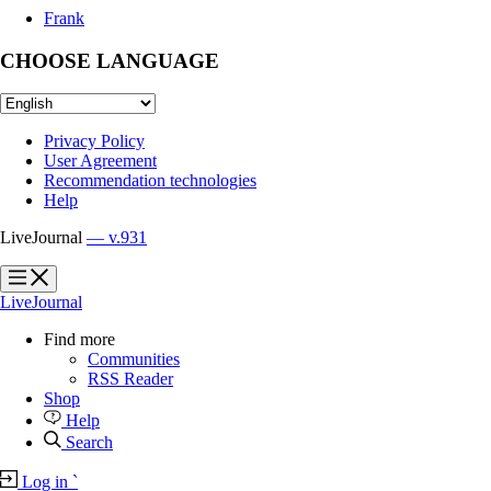
Frank
CHOOSE LANGUAGE
Privacy Policy
User Agreement
Recommendation technologies
Help
LiveJournal
— v.931
?
?
LiveJournal
Find more
Communities
RSS Reader
Shop
Help
Search
Log in
`