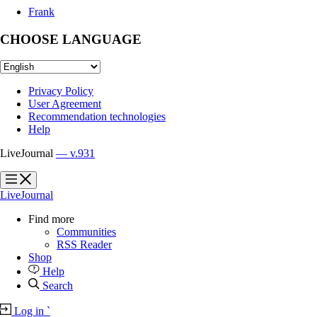
Frank
CHOOSE LANGUAGE
Privacy Policy
User Agreement
Recommendation technologies
Help
LiveJournal
— v.931
?
?
LiveJournal
Find more
Communities
RSS Reader
Shop
Help
Search
Log in
`