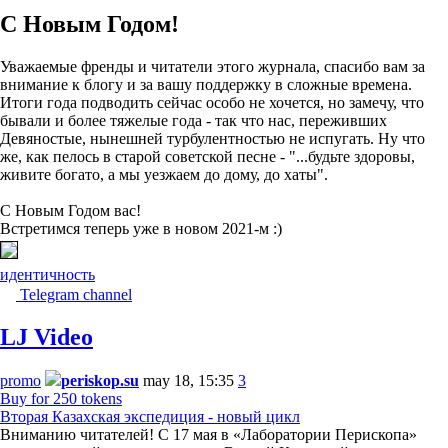
С Новым Годом!
Уважаемые френды и читатели этого журнала, спасибо вам за
внимание к блогу и за вашу поддержку в сложные времена.
Итоги года подводить сейчас особо не хочется, но замечу, что
бывали и более тяжелые года - так что нас, переживших
Девяностые, нынешней турбулентностью не испугать. Ну что
же, как пелось в старой советской песне - "...будьте здоровы,
живите богато, а мы уезжаем до дому, до хаты".
С Новым Годом вас!
Встретимся теперь уже в новом 2021-м :)
идентичность
Telegram channel
LJ Video
promo
periskop.su
may 18, 15:35
3
Buy for 250 tokens
Вторая Казахская экспедиция - новый цикл
Вниманию читателей! С 17 мая в «Лаборатории Перископа»