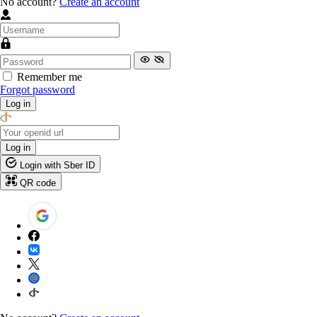
No account?
Create an account
Remember me
Forgot password
Log in
Log in
Login with Sber ID
QR code