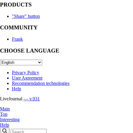
PRODUCTS
"Share" button
COMMUNITY
Frank
CHOOSE LANGUAGE
Privacy Policy
User Agreement
Recommendation technologies
Help
LiveJournal
— v.931
Main
Top
Interesting
Help