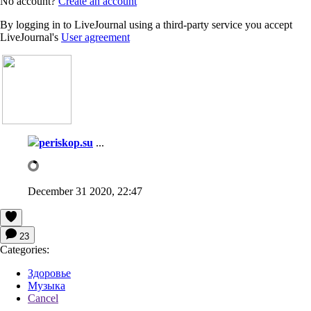
No account?
Create an account
By logging in to LiveJournal using a third-party service you accept
LiveJournal's
User agreement
periskop.su
...
December 31 2020, 22:47
23
Categories:
Здоровье
Музыка
Cancel