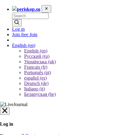
periskop.su
Log in
Join free
Join
English
(en)
English (en)
Русский (ru)
Українська (uk)
Français (fr)
Português (pt)
español (es)
Deutsch (de)
Italiano (it)
Беларуская (be)
Log in