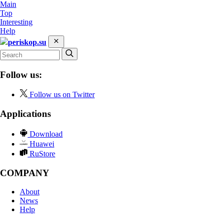
Main
Top
Interesting
Help
periskop.su
Follow us:
Follow us on Twitter
Applications
Download
Huawei
RuStore
COMPANY
About
News
Help