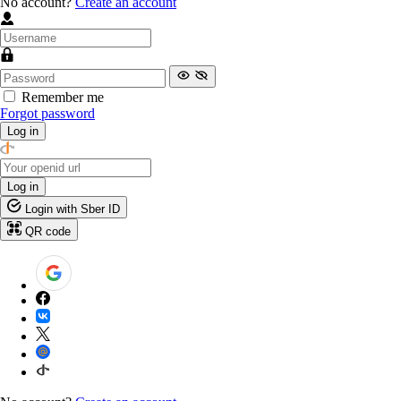
No account?
Create an account
Remember me
Forgot password
Log in
Log in
Login with Sber ID
QR code