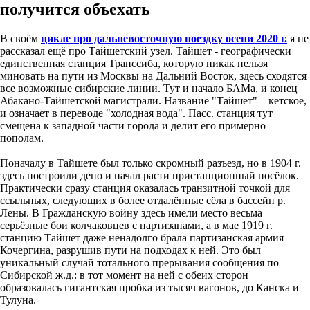
получится объехать
В своём
цикле про дальневосточную поездку осени 2020 г.
я не
рассказал ещё про Тайшетский узел. Тайшет - географически
единственная станция Транссиба, которую никак нельзя
миновать на пути из Москвы на Дальний Восток, здесь сходятся
все возможные сибирские линии. Тут и начало БАМа, и конец
Абакано-Тайшетской магистрали. Название "Тайшет" – кетское,
и означает в переводе "холодная вода". Пасс. станция тут
смещена к западной части города и делит его примерно
пополам.
Поначалу в Тайшете был только скромный разъезд, но в 1904 г.
здесь построили депо и начал расти пристанционный посёлок.
Практически сразу станция оказалась транзитной точкой для
ссыльных, следующих в более отдалённые сёла в бассейн р.
Лены. В Гражданскую войну здесь имели место весьма
серьёзные бои колчаковцев с партизанами, а в мае 1919 г.
станцию Тайшет даже ненадолго брала партизанская армия
Кочергина, разрушив пути на подходах к ней. Это был
уникальный случай тотального прерывания сообщения по
Сибирской ж.д.: в тот момент на ней с обеих сторон
образовалась гигантская пробка из тысяч вагонов, до Канска и
Тулуна.