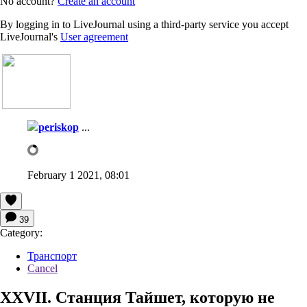
No account?
Create an account
By logging in to LiveJournal using a third-party service you accept
LiveJournal's
User agreement
periskop
...
February 1 2021, 08:01
39
Category:
Транспорт
Cancel
XXVII. Станция Тайшет, которую не