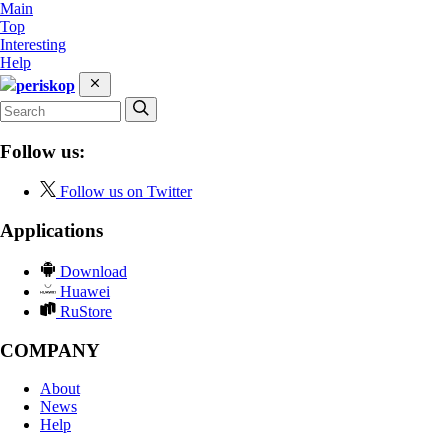
Main
Top
Interesting
Help
periskop
Follow us:
Follow us on Twitter
Applications
Download
Huawei
RuStore
COMPANY
About
News
Help