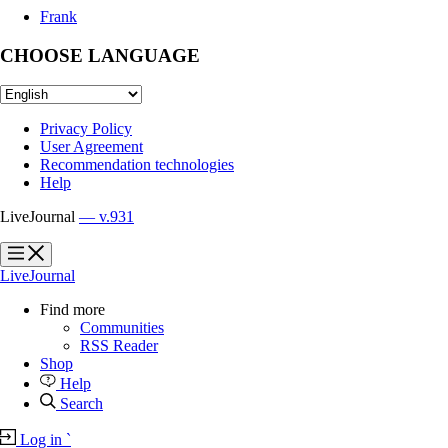
Frank
CHOOSE LANGUAGE
Privacy Policy
User Agreement
Recommendation technologies
Help
LiveJournal
— v.931
?
?
LiveJournal
Find more
Communities
RSS Reader
Shop
Help
Search
Log in
`