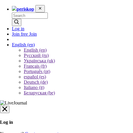
periskop
Log in
Join free
Join
English
(en)
English (en)
Русский (ru)
Українська (uk)
Français (fr)
Português (pt)
español (es)
Deutsch (de)
Italiano (it)
Беларуская (be)
Log in