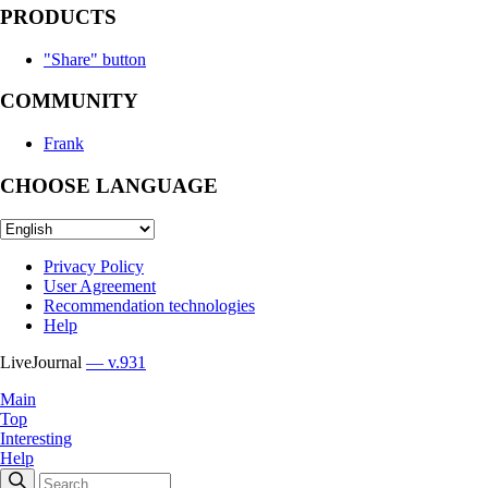
PRODUCTS
"Share" button
COMMUNITY
Frank
CHOOSE LANGUAGE
Privacy Policy
User Agreement
Recommendation technologies
Help
LiveJournal
— v.931
Main
Top
Interesting
Help