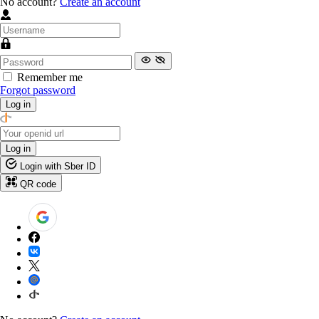
No account?
Create an account
Remember me
Forgot password
Log in
Log in
Login with Sber ID
QR code