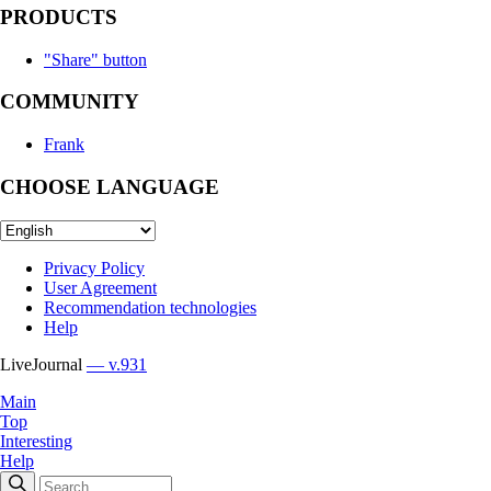
PRODUCTS
"Share" button
COMMUNITY
Frank
CHOOSE LANGUAGE
Privacy Policy
User Agreement
Recommendation technologies
Help
LiveJournal
— v.931
Main
Top
Interesting
Help