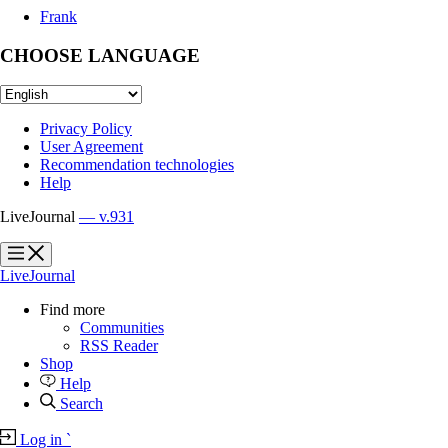
Frank
CHOOSE LANGUAGE
Privacy Policy
User Agreement
Recommendation technologies
Help
LiveJournal
— v.931
?
?
LiveJournal
Find more
Communities
RSS Reader
Shop
Help
Search
Log in
`