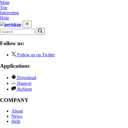
Main
Top
Interesting
Help
periskop
Follow us:
Follow us on Twitter
Applications
Download
Huawei
RuStore
COMPANY
About
News
Help