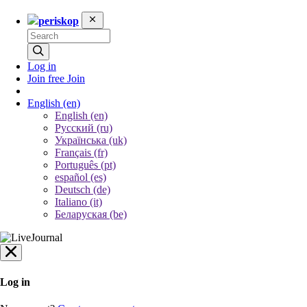
periskop
Log in
Join free
Join
English
(en)
English (en)
Русский (ru)
Українська (uk)
Français (fr)
Português (pt)
español (es)
Deutsch (de)
Italiano (it)
Беларуская (be)
Log in