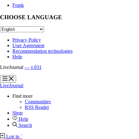
Frank
CHOOSE LANGUAGE
Privacy Policy
User Agreement
Recommendation technologies
Help
LiveJournal
— v.931
?
?
LiveJournal
Find more
Communities
RSS Reader
Shop
Help
Search
Log in
`