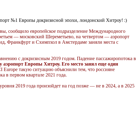
ропорт №1 Европы докризисной эпохи, лондонский Хитроу! :)
сквы, сообщило европейское подразделение Международного
 третьем — московский Шереметьево, на четвертом — аэропорт
д, Франкфурт и Схимпхол в Амстердаме заняли места с
равнению с докризисным 2019 годом. Падение пассажиропотока в
у аэропорт Европы Хитроу. Его место занял еще один
 Europe такую ситуацию объяснили тем, что россияне
а в первом квартале 2021 года.
ровня 2019 года произойдет на год позже — не в 2024, а в 2025