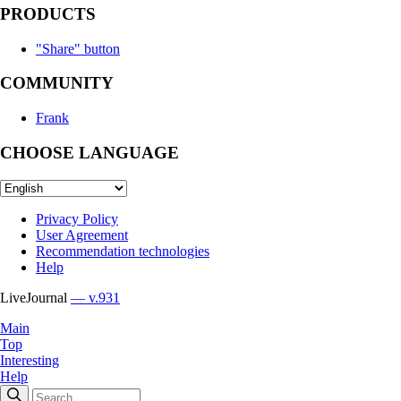
PRODUCTS
"Share" button
COMMUNITY
Frank
CHOOSE LANGUAGE
Privacy Policy
User Agreement
Recommendation technologies
Help
LiveJournal
— v.931
Main
Top
Interesting
Help