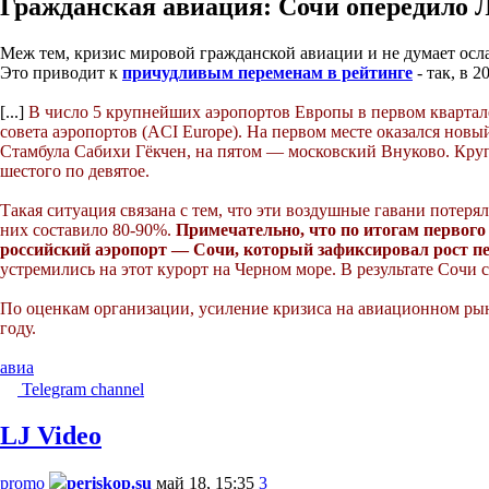
Гражданская авиация: Сочи опередило 
Меж тем, кризис мировой гражданской авиации и не думает осла
Это приводит к
причудливым переменам в рейтинге
- так, в 
[...]
В число 5 крупнейших аэропортов Европы в первом квартал
совета аэропортов (ACI Europe). На первом месте оказался но
Стамбула Сабихи Гёкчен, на пятом — московский Внуково. Кру
шестого по девятое.
Такая ситуация связана с тем, что эти воздушные гавани потер
них составило 80-90%.
Примечательно, что по итогам первого
российский аэропорт — Сочи, который зафиксировал рост п
устремились на этот курорт на Черном море. В результате Сочи 
По оценкам организации, усиление кризиса на авиационном рынк
году.
авиа
Telegram channel
LJ Video
promo
periskop.su
май 18, 15:35
3