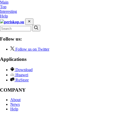
Main
Top
Interesting
Help
periskop.su
Follow us:
Follow us on Twitter
Applications
Download
Huawei
RuStore
COMPANY
About
News
Help