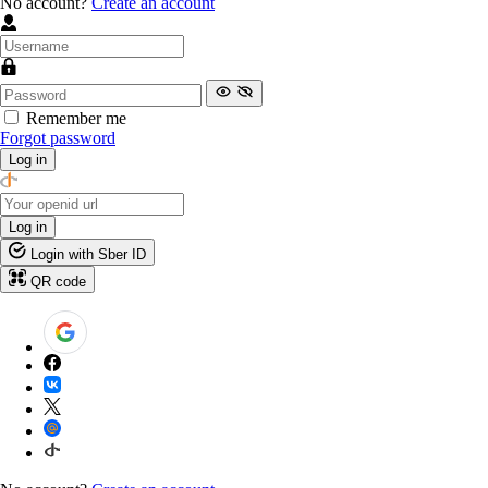
No account?
Create an account
Remember me
Forgot password
Log in
Log in
Login with Sber ID
QR code