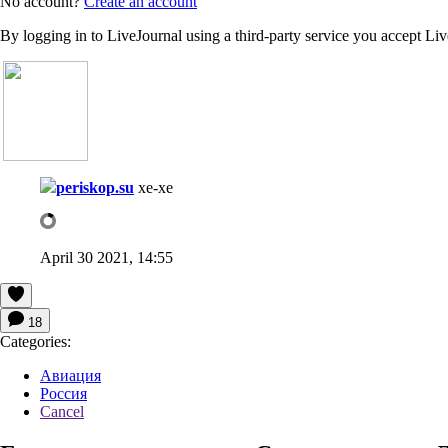
No account?
Create an account
By logging in to LiveJournal using a third-party service you accept Li
periskop.su
хе-хе
April 30 2021, 14:55
18
Categories:
Авиация
Россия
Cancel