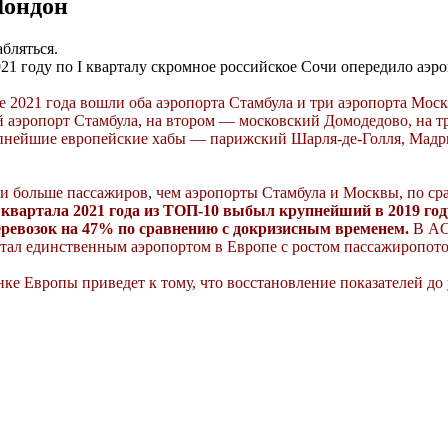
Лондон
бляться.
2021 году по I кварталу скромное российское Сочи опередило аэ
е 2021 года вошли оба аэропорта Стамбула и три аэропорта Мо
вый аэропорт Стамбула, на втором — московский Домодедово, на
пнейшие европейские хабы — парижский Шарля-де-Голля, Мадри
яли больше пассажиров, чем аэропорты Стамбула и Москвы, по с
 квартала 2021 года из ТОП-10 выбыл крупнейший в 2019 год
еревозок на 47% по сравнению с докризисным временем.
В ACI
стал единственным аэропортом в Европе с ростом пассажиропоток
е Европы приведет к тому, что восстановление показателей до у