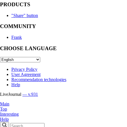
PRODUCTS
"Share" button
COMMUNITY
Frank
CHOOSE LANGUAGE
Privacy Policy
User Agreement
Recommendation technologies
Help
LiveJournal
— v.931
Main
Top
Interesting
Help