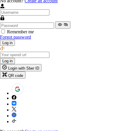
No account?
Create an account
Remember me
Forgot password
Log in
Log in
Login with Sber ID
QR code