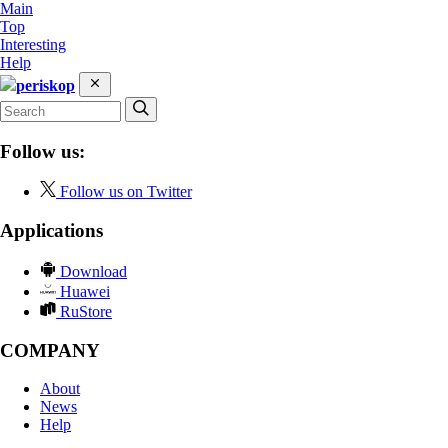
Main
Top
Interesting
Help
periskop
Follow us:
Follow us on Twitter
Applications
Download
Huawei
RuStore
COMPANY
About
News
Help