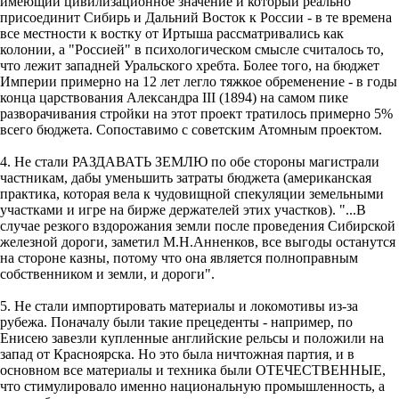
имеющий цивилизационное значение и который реально
присоединит Сибирь и Дальний Восток к России - в те времена
все местности к востку от Иртыша рассматривались как
колонии, а "Россией" в психологическом смысле считалось то,
что лежит западней Уральского хребта. Более того, на бюджет
Империи примерно на 12 лет легло тяжкое обременение - в годы
конца царствования Александра III (1894) на самом пике
разворачивания стройки на этот проект тратилось примерно 5%
всего бюджета. Сопоставимо с советским Атомным проектом.
4. Не стали РАЗДАВАТЬ ЗЕМЛЮ по обе стороны магистрали
частникам, дабы уменьшить затраты бюджета (американская
практика, которая вела к чудовищной спекуляции земельными
участками и игре на бирже держателей этих участков). "...В
случае резкого вздорожания земли после проведения Сибирской
железной дороги, заметил М.Н.Анненков, все выгоды останутся
на стороне казны, потому что она является полноправным
собственником и земли, и дороги".
5. Не стали импортировать материалы и локомотивы из-за
рубежа. Поначалу были такие прецеденты - например, по
Енисею завезли купленные английские рельсы и положили на
запад от Красноярска. Но это была ничтожная партия, и в
основном все материалы и техника были ОТЕЧЕСТВЕННЫЕ,
что стимулировало именно национальную промышленность, а