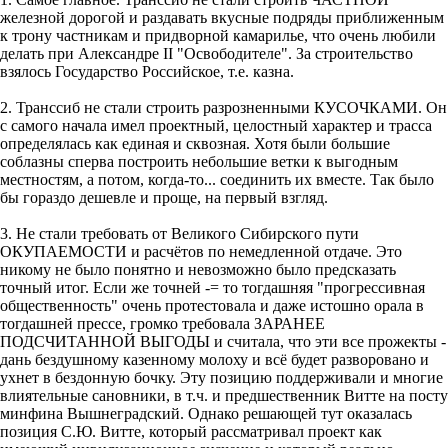
железной дорогой и раздавать вкусные подряды приближенным
к трону частникам и придворной камарилье, что очень любили
делать при Александре II "Освободителе". За строительство
взялось Государство Российское, т.е. казна.
2. Транссиб не стали строить разрозненными КУСОЧКАМИ. Он
с самого начала имел проектный, целостный характер и трасса
определялась как единая и сквозная. Хотя были большие
соблазны сперва построить небольшие ветки к выгодным
местностям, а потом, когда-то... соединить их вместе. Так было
бы гораздо дешевле и проще, на первый взгляд.
3. Не стали требовать от Великого Сибирского пути
ОКУПАЕМОСТИ и расчётов по немедленной отдаче. Это
никому не было понятно и невозможно было предсказать
точный итог. Если же точней -= то тогдашняя "прогрессивная
общественность" очень протестовала и даже истошно орала в
тогдашней прессе, громко требовала ЗАРАНЕЕ
ПОДСЧИТАННОЙ ВЫГОДЫ и считала, что эти все прожекты -
дань бездушному казенному молоху и всё будет разворовано и
ухнет в бездонную бочку. Эту позицию поддерживали и многие
влиятельные сановники, в т.ч. и предшественник Витте на посту
минфина Вышнеградский. Однако решающей тут оказалась
позиция С.Ю. Витте, который рассматривал проект как