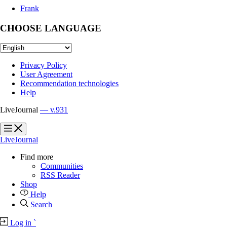
Frank
CHOOSE LANGUAGE
Privacy Policy
User Agreement
Recommendation technologies
Help
LiveJournal
— v.931
?
?
LiveJournal
Find more
Communities
RSS Reader
Shop
Help
Search
Log in
`