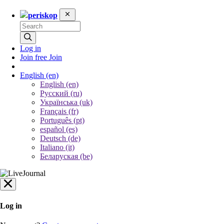
periskop
Log in
Join free
Join
English
(en)
English (en)
Русский (ru)
Українська (uk)
Français (fr)
Português (pt)
español (es)
Deutsch (de)
Italiano (it)
Беларуская (be)
Log in