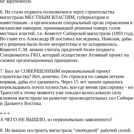
не зарубежную.
6. Не стали отдавать полномочия в черте строительства
магистрали МЕСТНЫМ ВЛАСТЯМ, губернаторам и
наместникам - а организовали специальный орган управления в
механизме империи, принимавший решения поверх голов
местных властей, т.е. Комитет Сибирской магистрали (1893 год).
Во главе его Александр III поставил наследника, Николая, дабы
его решения были более авторитетны и не оспаривались.
Комитет С.М. можно считать предтечей более позднего
Спецкомитета ГКО, который осуществлял Атомный проект на
схожих организационных принципах.
7. Был ли СОВЕРШЕННЫМ первоначальный проект
строительства? Нет, конечно. Он строился по самым легким
нормам, дабы его удешевить. Через 15 лет линию пришлось
перекладывать почти полностью, кое-где меняя трассировку - но
Транссиб к этому моменту уже показал колоссальную силу
влияния магистрали на развитие производительных сил Сибири
и Дальнего Востока.
* * *
А ЧЕГО НЕ ВЫШЛО, из первоначально заявленного?
8. Не вышло построить магистраль "свободной" рабочей силой.