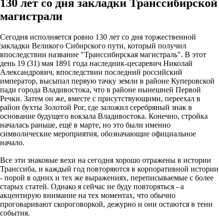
130 лет со дня закладки Транссибирской
магистрали
Сегодня исполняется ровно 130 лет со дня торжественной
закладки Великого Сибирского пути, который получил
впоследствии название "Транссибирская магистраль". В этот
день 19 (31) мая 1891 года наследник-цесаревич Николай
Александрович, впоследствии последний российский
император, высыпал первую тачку земли в районе Куперовской
пади города Владивостока, что в районе нынешней Первой
Речки. Затем он же, вместе с присутствующими, переехал в
район бухты Золотой Рог, где заложил серебряный знак в
основание будущего вокзала Владивостока. Конечно, стройка
началась раньше, ещё в марте, но это были именно
символические мероприятия, обозначающие официальное
начало.
Все эти знаковые вехи на сегодня хорошо отражены в истории
Транссиба, и каждый год повторяются в корпоративной истории
- порой в одних и тех же выражениях, переписываемые с более
старых статей. Однако я сейчас не буду повторяться - а
акцентирую внимание на тех моментах, что обычно
проговаривают скороговоркой, дежурно и они остаются в тени
события.