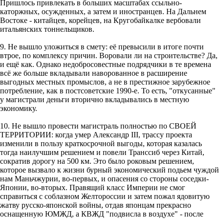
Пришлось привлекать в больших масштабах ссыльно-
каторжных, осужденных, а затем и иностранцев. На Дальнем
Востоке - китайцев, корейцев, на Кругобайкалке вербовали
итальянских тоннельщиков.
9. Не вышло уложиться в смету: её превысили в итоге почти
втрое, по комплексу причин. Воровали ли на строительстве? Да,
и ещё как. Однако недобросовестные подрядчики в те времена
всё же больше вкладывали наворованное в расширение
выгодных местных промыслов, а не в престижное зарубежное
потребление, как в постсоветские 1990-е. То есть, "откусанные"
у магистрали деньги вторично вкладывались в местную
экономику.
10. Не вышло провести магистраль полностью по СВОЕЙ
ТЕРРИТОРИИ: когда умер Александр III, трассу проекта
изменили в пользу краткосрочной выгоды, которая казалась
тогда наилучшим решением и повели Транссиб через Китай,
сократив дорогу на 500 км. Это было роковым решением,
которое вызвало к жизни бурный экономический подьем чуждой
нам Маньчжурии, во-первых, и опасения со стороны соседки-
Японии, во-вторых. Правящий класс Империи не смог
справиться с соблазном Желтороссии и затем пожал ядовитую
жатву русско-японской войны, отдав японцам прекрасно
оснащенную ЮМЖД, а КВЖД "подвисла в воздухе" - после