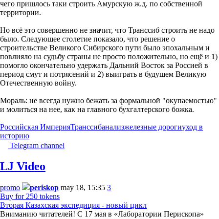
чего пришлось таки строить Амурскую ж.д. по собственной
территории.
Но всё это совершенно не значит, что Транссиб строить не надо
было. Следующее столетие показало, что решение о
строительстве Великого Сибирского пути было эпохальным и
повлияло на судьбу страны не просто положительно, но ещё и 1)
помогло окончательно удержать Дальний Восток за Россией в
период смут и потрясений и 2) выиграть в будущем Великую
Отечественную войну.
Мораль: не всегда нужно бежать за формальной "окупаемостью"
и молиться на нее, как на главного бухгалтерского божка.
Российская Империя
Транссиб
анализ
железные дороги
уход в
историю
Telegram channel
LJ Video
promo
periskop
may 18, 15:35
3
Buy for 250 tokens
Вторая Казахская экспедиция - новый цикл
Вниманию читателей! С 17 мая в «Лаборатории Перископа»