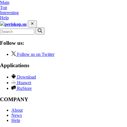
Main
Top
Interesting
Help
periskop.su
Follow us:
Follow us on Twitter
Applications
Download
Huawei
RuStore
COMPANY
About
News
Help