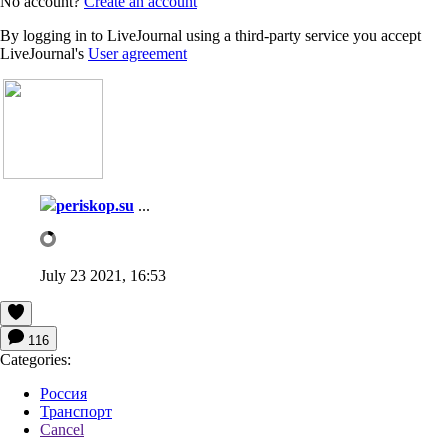
No account?
Create an account
By logging in to LiveJournal using a third-party service you accept
LiveJournal's
User agreement
periskop.su
...
July 23 2021, 16:53
116
Categories:
Россия
Транспорт
Cancel