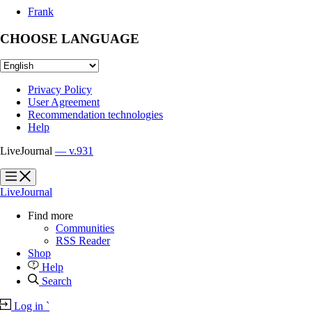
Frank
CHOOSE LANGUAGE
Privacy Policy
User Agreement
Recommendation technologies
Help
LiveJournal
— v.931
?
?
LiveJournal
Find more
Communities
RSS Reader
Shop
Help
Search
Log in
`