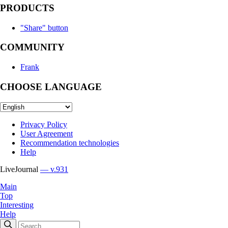
PRODUCTS
"Share" button
COMMUNITY
Frank
CHOOSE LANGUAGE
Privacy Policy
User Agreement
Recommendation technologies
Help
LiveJournal
— v.931
Main
Top
Interesting
Help