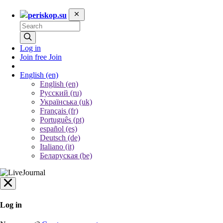
periskop.su
Log in
Join free
Join
English
(en)
English (en)
Русский (ru)
Українська (uk)
Français (fr)
Português (pt)
español (es)
Deutsch (de)
Italiano (it)
Беларуская (be)
Log in