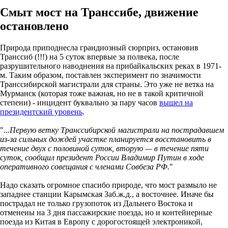
Смыт мост на Транссибе, движение
остановлено
Природа приподнесла грандиозный сюрприз, остановив
Транссиб (!!!) на 5 суток впервые за полвека, после
разрушительного наводнения на прибайкальских реках в 1971-
м. Таким образом, поставлен эксперимент по значимости
Транссибирской магистрали для страны. Это уже не ветка на
Мурманск (которая тоже важная, но не в такой критичной
степени) - инцидент буквально за пару часов
вышел на
президентский уровень
.
"
...Первую ветку Транссибирской магистрали на пострадавшем
из-за сильных дождей участке планируется восстановить в
течение двух с половиной суток, вторую — в течение пяти
суток, сообщил президент России Владимир Путин в ходе
оперативного совещания с членами Совбеза РФ.
"
Надо сказать огромное спасибо природе, что мост размыло не
западнее станции Карымская Заб.ж.д., а восточнее. Иначе бы
пострадал не только грузопоток из Дальнего Востока и
отменены на 3 дня пассажирские поезда, но и контейнерные
поезда из Китая в Европу с дорогостоящей электроникой,