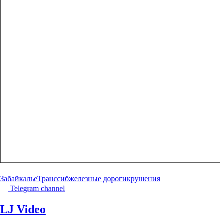
Забайкалье
Транссиб
железные дороги
крушения
Telegram channel
LJ Video