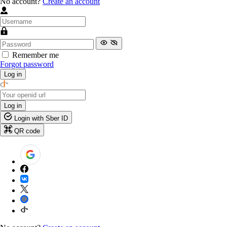
No account?
Create an account
Remember me
Forgot password
Log in
Log in
Login with Sber ID
QR code