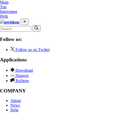
Main
Top
Interesting
Help
periskop
Follow us:
Follow us on Twitter
Applications
Download
Huawei
RuStore
COMPANY
About
News
Help