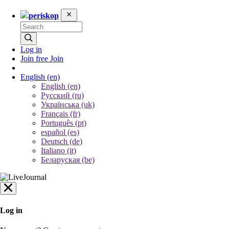
periskop
Log in
Join free
Join
English
(en)
English (en)
Русский (ru)
Українська (uk)
Français (fr)
Português (pt)
español (es)
Deutsch (de)
Italiano (it)
Беларуская (be)
Log in