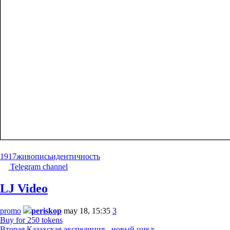
1917
живопись
идентичность
Telegram channel
LJ Video
promo
periskop
may 18, 15:35
3
Buy for 250 tokens
Вторая Казахская экспедиция - новый цикл