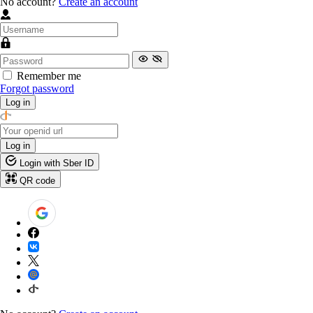
No account?
Create an account
Remember me
Forgot password
Log in
Log in
Login with Sber ID
QR code