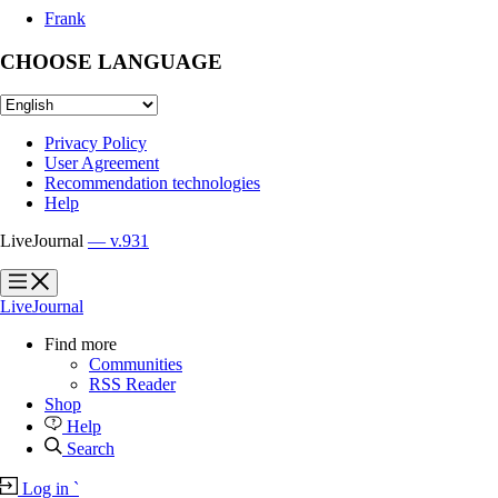
Frank
CHOOSE LANGUAGE
Privacy Policy
User Agreement
Recommendation technologies
Help
LiveJournal
— v.931
?
?
LiveJournal
Find more
Communities
RSS Reader
Shop
Help
Search
Log in
`