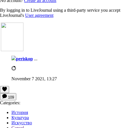
No account?
Create an account
By logging in to LiveJournal using a third-party service you accept
LiveJournal's
User agreement
periskop
...
November 7 2021, 13:27
109
Categories:
История
Культура
Искусство
Cancel