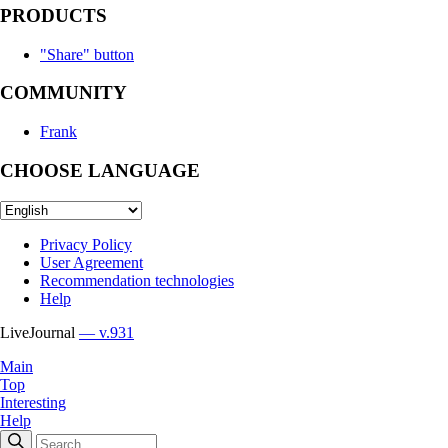
PRODUCTS
"Share" button
COMMUNITY
Frank
CHOOSE LANGUAGE
Privacy Policy
User Agreement
Recommendation technologies
Help
LiveJournal
— v.931
Main
Top
Interesting
Help