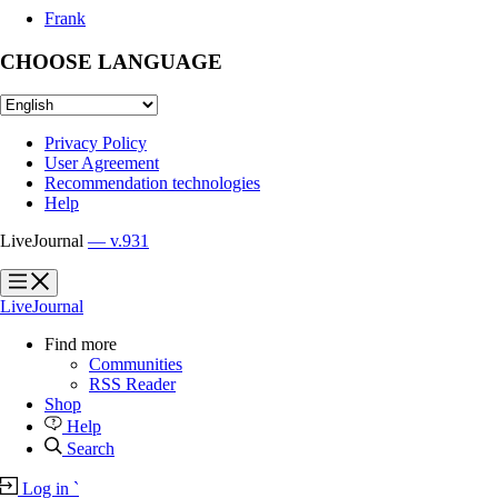
Frank
CHOOSE LANGUAGE
Privacy Policy
User Agreement
Recommendation technologies
Help
LiveJournal
— v.931
?
?
LiveJournal
Find more
Communities
RSS Reader
Shop
Help
Search
Log in
`