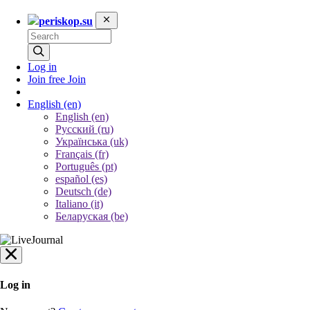
periskop.su
Log in
Join free
Join
English
(en)
English (en)
Русский (ru)
Українська (uk)
Français (fr)
Português (pt)
español (es)
Deutsch (de)
Italiano (it)
Беларуская (be)
Log in