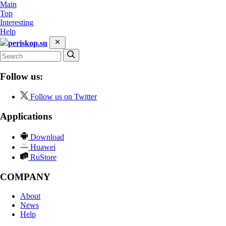
Main
Top
Interesting
Help
periskop.su
Follow us:
Follow us on Twitter
Applications
Download
Huawei
RuStore
COMPANY
About
News
Help