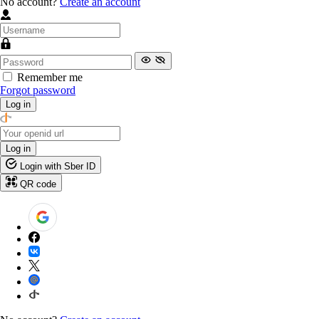
No account?
Create an account
Remember me
Forgot password
Log in
Log in
Login with Sber ID
QR code