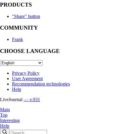
PRODUCTS
"Share" button
COMMUNITY
Frank
CHOOSE LANGUAGE
Privacy Policy
User Agreement
Recommendation technologies
Help
LiveJournal
— v.931
Main
Top
Interesting
Help