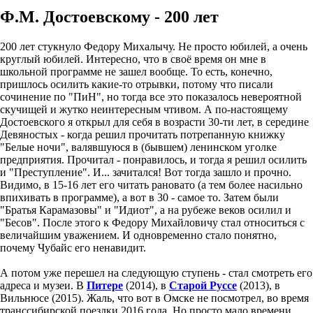
Ф.М. Достоевскому - 200 лет
200 лет стукнуло Федору Михалычу. Не просто юбилей, а очень
круглый юбилей. Интересно, что в своё время он мне в
школьной программе не зашел вообще. То есть, конечно,
пришлось осилить какие-то отрывки, потому что писали
сочинение по "ПиН", но тогда все это показалось невероятной
скучищей и жутко неинтересным чтивом. А по-настоящему
Достоевского я открыл для себя в возрасти 30-ти лет, в середине
Девяностых - когда решил прочитать потрепанную книжку
"Белые ночи", валявшуюся в (бывшем) ленинском уголке
предприятия. Прочитал - понравилось, и тогда я решил осилить
и "Преступление". И... зачитался! Вот тогда зашло и прочно.
Видимо, в 15-16 лет его читать рановато (а тем более насильно
впихивать в программе), а вот в 30 - самое то. Затем были
"Братья Карамазовы" и "Идиот", а на рубеже веков осилил и
"Бесов". После этого к Федору Михайловичу стал относиться с
величайшим уважением. И одновременно стало понятно,
почему Чубайс его ненавидит.
А потом уже перешел на следующую ступень - стал смотреть его
адреса и музеи. В
Питере
(2014), в
Старой Руссе
(2013), в
Вильнюсе (2015). Жаль, что вот в Омске не посмотрел, во время
транссибирской поездки 2016 года. Но просто мало времени