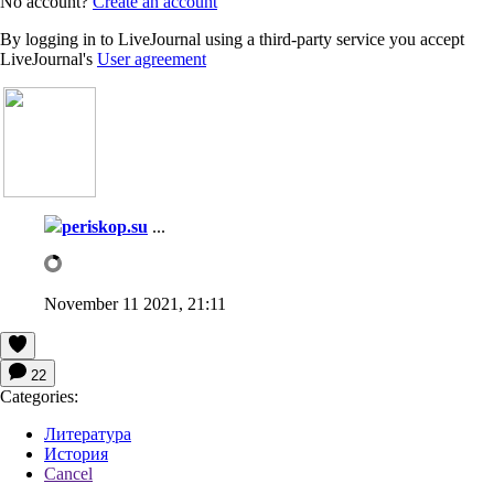
No account?
Create an account
By logging in to LiveJournal using a third-party service you accept
LiveJournal's
User agreement
periskop.su
...
November 11 2021, 21:11
22
Categories:
Литература
История
Cancel