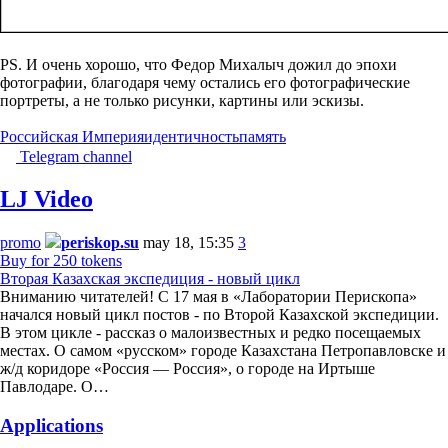
PS. И очень хорошо, что Федор Михалыч дожил до эпохи
фотографии, благодаря чему остались его фотографические
портреты, а не только рисунки, картины или эскизы.
Российская Империя
идентичность
память
Telegram channel
LJ Video
promo
periskop.su
may 18, 15:35
3
Buy for 250 tokens
Вторая Казахская экспедиция - новый цикл
Вниманию читателей! С 17 мая в «Лаборатории Перископа»
начался новый цикл постов - по Второй Казахской экспедиции.
В этом цикле - рассказ о малоизвестных и редко посещаемых
местах. О самом «русском» городе Казахстана Петропавловске и
ж/д коридоре «Россия — Россия», о городе на Иртыше
Павлодаре. О…
Applications