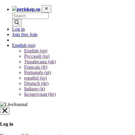
periskop.su
Log in
Join free
Join
English
(en)
English (en)
Русский (ru)
Українська (uk)
Français (fr)
Português (pt)
español (es)
Deutsch (de)
Italiano (it)
Беларуская (be)
Log in