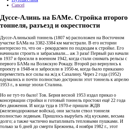
Cancel
Дуссе-Алинь на БАМе. Стройка второго
тоннеля, разъезд и окрестности
Дуссе-Алиньский тоннель (1807 м) расположен на Восточном
участке БАМа на 3382-3384 км магистрали. В его истории
интересно то, что он - рекордсмен по подходам к стройке. Его
начинали строить и забрасывали... аж 3 раза! Первый раз начали
в 1937 и бросили в военном 1942, когда стали снимать рельсы с
первого БАМа на Волжскую Рокаду. Второй раз вернулись к
проекту в 1948-м и забросили в 1950-м, когда было приказано
переместить все силы на ж/д к Сахалину. Через 2 года (1952)
одумались и почти полностью достроили этот тоннель к апрелю
1953 г., в конце эпохи Сталина.
Но не тут-то было! Тов. Берия весной 1953 издал приказ о
консервации стройки и готовый тоннель простоял ещё 22 года
без движения. И когда туда в 1970-е пришли ЖДВ
(железнодорожные войска), они застали ствол тоннеля
полностью ледяным. Пришлось вырубать лёд кусками, весьма
долго; а также частично вытапливать тепловыми пушками. И
только за 6 дней до смерти Брежнева, 4 ноября 1982 г., этот