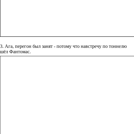
3. Ага, ‎перегон‏ ‎был ‎занят ‎- ‎потому ‎что‏ ‎навстречу‏ ‎по‏ ‎тоннелю
‎шёл‏ ‎Фантомас.