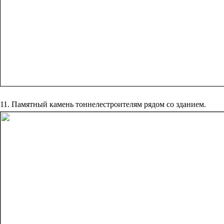
11. Памятный ‎камень‏ ‎тоннелестроителям ‎рядом‏ ‎со‏ ‎зданием. ‎