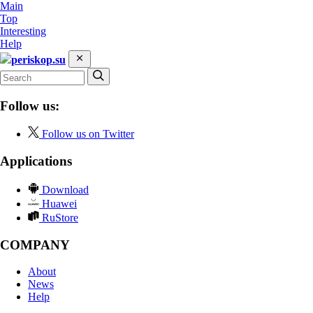
Main
Top
Interesting
Help
periskop.su
Follow us:
Follow us on Twitter
Applications
Download
Huawei
RuStore
COMPANY
About
News
Help