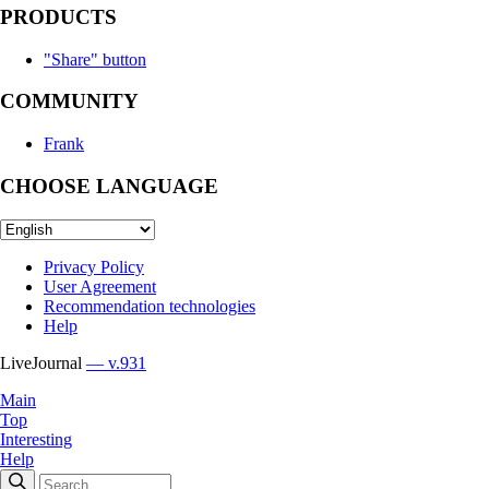
PRODUCTS
"Share" button
COMMUNITY
Frank
CHOOSE LANGUAGE
Privacy Policy
User Agreement
Recommendation technologies
Help
LiveJournal
— v.931
Main
Top
Interesting
Help