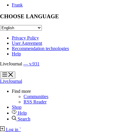
Frank
CHOOSE LANGUAGE
Privacy Policy
User Agreement
Recommendation technologies
Help
LiveJournal
— v.931
?
?
LiveJournal
Find more
Communities
RSS Reader
Shop
Help
Search
Log in
`