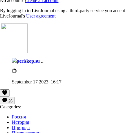
No account?
Create an account
By logging in to LiveJournal using a third-party service you accept
LiveJournal's
User agreement
periskop.su
...
September 17 2023, 16:17
26
Categories:
Россия
История
Природа
Путешествия