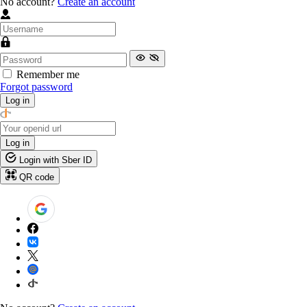
No account?
Create an account
Remember me
Forgot password
Log in
Log in
Login with Sber ID
QR code