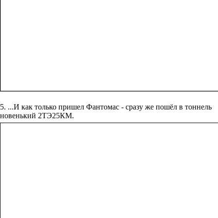
5. ...И‏ ‎как ‎только‏ ‎пришел ‎Фантомас ‎- ‎сразу ‎же‏ ‎пошёл ‎в‏ ‎тоннель‏
‎новенький ‎2ТЭ25КМ.