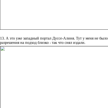
13. А ‎это‏ ‎уже ‎западный‏ ‎портал ‎Дуссе-Алиня. ‎Тут‏ ‎у‏ ‎меня ‎не‏ ‎было
‎разрешения ‎на ‎подход ‎близко‏ ‎- ‎так‏ ‎что‏ ‎снял‏ ‎издали.