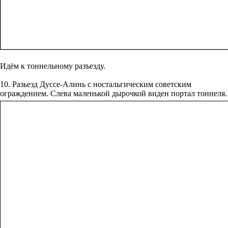
Идём к тоннельному разъезду.
10. Разьезд ‎Дуссе-Алинь ‎с‏ ‎ностальгическим ‎советским‏
‎ограждением.‏ ‎Слева ‎маленькой‏ ‎дырочкой ‎виден ‎портал‏ ‎тоннеля.