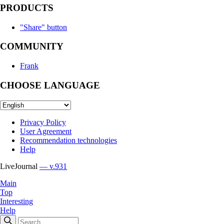
PRODUCTS
"Share" button
COMMUNITY
Frank
CHOOSE LANGUAGE
Privacy Policy
User Agreement
Recommendation technologies
Help
LiveJournal
— v.931
Main
Top
Interesting
Help