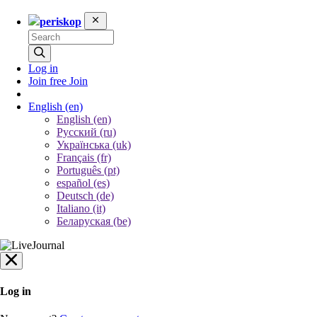
periskop
Log in
Join free
Join
English
(en)
English (en)
Русский (ru)
Українська (uk)
Français (fr)
Português (pt)
español (es)
Deutsch (de)
Italiano (it)
Беларуская (be)
Log in