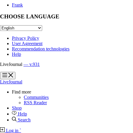
Frank
CHOOSE LANGUAGE
Privacy Policy
User Agreement
Recommendation technologies
Help
LiveJournal
— v.931
?
?
LiveJournal
Find more
Communities
RSS Reader
Shop
Help
Search
Log in
`