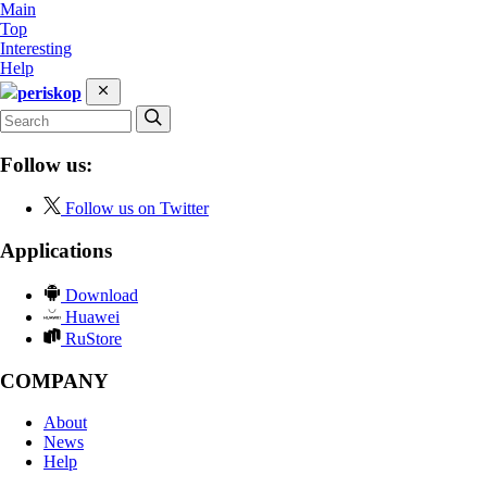
Main
Top
Interesting
Help
periskop
Follow us:
Follow us on Twitter
Applications
Download
Huawei
RuStore
COMPANY
About
News
Help