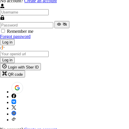
No account?
Create an account
Remember me
Forgot password
Log in
Log in
Login with Sber ID
QR code