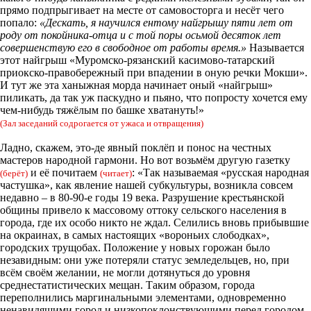
прямо подпрыгивает на месте от самовосторга и несёт чего
попало:
«Дескать, я научился ентому найгрышу пяти лет от
роду от покойника-отца и с той поры осьмой десяток лет
совершенствую его в свободное от работы время.»
Называется
этот найгрыш «Муромско-рязанский касимово-татарский
приокско-правобережный при впадении в оную речки Мокши».
И тут же эта ханыжная морда начинает оный «найгрыш»
пиликать, да так уж паскудно и пьяно, что попросту хочется ему
чем-нибудь тяжёлым по башке хватануть!»
(Зал заседаний содрогается от ужаса и отвращения)
Ладно, скажем, это-де явный поклёп и понос на честных
мастеров народной гармони. Но вот возьмём другую газетку
и её почитаем
: «Так называемая «русская народная
(берёт)
(читает)
частушка», как явление нашей субкультуры, возникла совсем
недавно – в 80-90-е годы 19 века. Разрушение крестьянской
общины привело к массовому оттоку сельского населения в
города, где их особо никто не ждал. Селились вновь прибывшие
на окраинах, в самых настоящих «вороньих слободках»,
городских трущобах. Положение у новых горожан было
незавидным: они уже потеряли статус земледельцев, но, при
всём своём желании, не могли дотянуться до уровня
среднестатистических мещан. Таким образом, города
переполнились маргинальными элементами, одновременно
ненавидящими город и низкопоклонствующими перед городом.