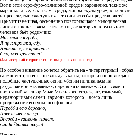
Вот в этой серо-буро-малиновой среде и зародились такие же
маргинальные, как и сама среда, жанры «культуры», в их числе
и пресловутые «частушки». Что они из себя представляют?
Примитивнейшая, бесконечно повторяющаяся мелодическая
линия и так называемые «тексты», от которых нормального
человека бьёт родимчик:
Моя милая в гробу,
Я пристроился, ебу.
Нравится, не нравится, -
Спи, моя красавица!
(Зал заседаний содрогается от гомерического хохота)
Но особое внимание хочется обратить на «литературный» образ
гармониста, то есть псевдо-музыканта, который сопровождает
подобные частушечные оргии убогим пиликаньем на
раздолбанной «тальянке», сиречь «итальянке». Это – самый
настоящий «Сеньор Мачо Мценского уезда», неутомимый,
неразборчивый самец, гармонь которого – всего лишь
продолжение его унылого фаллоса:
Переёб я всю деревню,
Повели меня на суд:
Впереди - гармонь играет,
Сзади ёбаных несут!