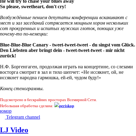
He will try to chase your blues away
So please, sweetheart, don't cry!
Возбуждённые пением депутаты конференции вскакивают с
мест и зал заседаний сотрясается мощным хором нескольких
сот прокуренных и испитых мужских глоток, поющих уже
почему-то по-немецки:
Blue-Blue-Blue Canary - tweet-tweet-tweet - du singst vom Glück.
Den Liebsten aber bringt dein - tweet-tweet-tweet - mir nicht
zurück!
Н.Ф. Боргенгаген, продолжая играть на концертине, со слезами
восторга смотрит в зал и тихо шепчет: «Не иссякнет, ой, не
иссякнет народна гармошка, ей-ей, чудом буду!»
Конец стенограммы.
Подсмотрено в бескрайних просторах Всемирной Сети.
Небольшая обработка сделана:
periskop
юмор
Telegram channel
LJ Video