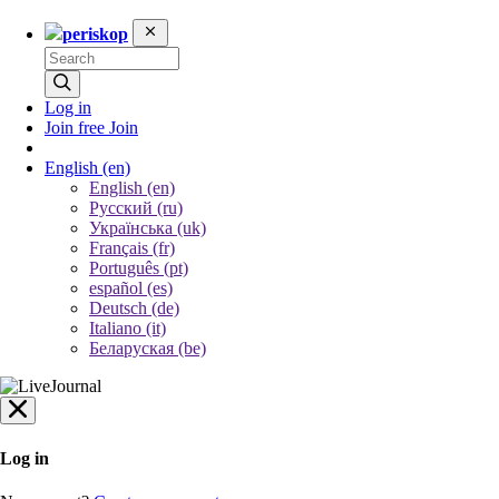
periskop
Log in
Join free
Join
English
(en)
English (en)
Русский (ru)
Українська (uk)
Français (fr)
Português (pt)
español (es)
Deutsch (de)
Italiano (it)
Беларуская (be)
Log in