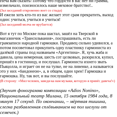
Неча вам сказать! Потому что гордости в вас нет ни грамма,
измельчало, поизносилось наше меховое братство!..
(Зал заседаний откровенно воет со стыда)
И ежели хоть кто-то из вас желает этот срам прекратить, выход
один: учиться, учиться и учиться!
(Зал заседаний молча не врубается)
Вот я тут по Москве пока шастал, зашёл на Тверской в
магазинчик «Трансильвания», поспрашивать, есть ли
грамзаписи народной гармошки. Продавец сильно удивился, а
потом посоветовал прикупить одну пластинку гармониста из
далёкой страны под названьем «Аргентина». Я, хучь жаба и
давила, цена немереная, шесть сот целковых, разорился, купил,
пришёл в гостиницу, и послушал. Гармониста ихнего звать
Пьяцолла, и играет он не на тулке, не на ливенке, а называется
это у них «бандонеон», а, в общем, один хрен! Гармошка и
гармошка. Ну, так вот, и вы послушайте.
(В сторону: «Мил человек, заведи-ка нам музыки, которую я принёс давеча!»)
(Звучит фонограмма композиции «Adios Nonino»,
Национальный театр Милана, 15 октября 1984 года, 8
минут 17 секунд. По окончании, – мёртвая тишина,
слегка разбавленная сплёвыванием на пол шелухи от
семечек.)