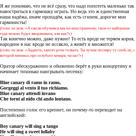
Я же понимаю, что не всё сразу, что надо попотеть маленько так
навостриться в гармошку играть. Но ведь это ж единственная
наша надёжа, иначе пропадём, как есть сгинем, дорогие мои
гармонисты!
(голос из зала: «А ежели обучимся как по-иностранному, свои-то найгрыши
туда можно будет вворачивать, али как?»)
Так конечно можно, даже нужно! То есть вроде не теряем корня,
народное в нас вроде не иссякло, а живёт и множится!
(голос из зала: «Ладноть, хватит речи толкать. Ты лучше песняру ту спой, ну, с
которой начинал, про голубого кенаря, чи шо?»)
Оратор обескураженно и обиженно берёт в руки концертину и
начинает тихонько наигрывать песенку:
Blue canary di ramo in ramo,
Gorgeggi al vento il tuo richiamo.
Blue canary attendi invano
Che torni al nido chi ando lontano.
Постепенно голос его крепнет, он почему-то переходит на
английский:
Boy canary will sing a tango
He will sing a sweet lullaby