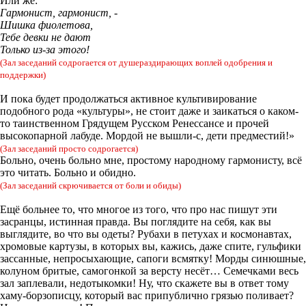
Или же:
Гармонист, гармонист, -
Шишка фиолетова,
Тебе девки не дают
Только из-за этого!
(Зал заседаний содрогается от душераздирающих воплей одобрения и
поддержки)
И пока будет продолжаться активное культивирование
подобного рода «культуры», не стоит даже и заикаться о каком-
то таинственном Грядущем Русском Ренессансе и прочей
высокопарной лабуде. Мордой не вышли-с, дети предместий!»
(Зал заседаний просто содрогается)
Больно, очень больно мне, простому народному гармонисту, всё
это читать. Больно и обидно.
(Зал заседаний скрючивается от боли и обиды)
Ещё больнее то, что многое из того, что про нас пишут эти
засранцы, истинная правда. Вы поглядите на себя, как вы
выглядите, во что вы одеты? Рубахи в петухах и космонавтах,
хромовые картузы, в которых вы, кажись, даже спите, гульфики
зассанные, непросыхающие, сапоги всмятку! Морды синюшные,
колуном бритые, самогонкой за версту несёт… Семечками весь
зал заплевали, недотыкомки! Ну, что скажете вы в ответ тому
хаму-борзописцу, который вас припублично грязью поливает?