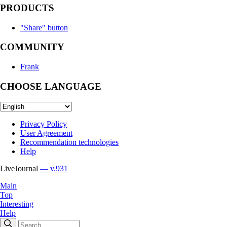
PRODUCTS
"Share" button
COMMUNITY
Frank
CHOOSE LANGUAGE
Privacy Policy
User Agreement
Recommendation technologies
Help
LiveJournal
— v.931
Main
Top
Interesting
Help