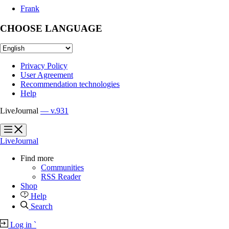
Frank
CHOOSE LANGUAGE
Privacy Policy
User Agreement
Recommendation technologies
Help
LiveJournal
— v.931
?
?
LiveJournal
Find more
Communities
RSS Reader
Shop
Help
Search
Log in
`