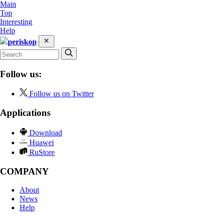
Main
Top
Interesting
Help
periskop
Follow us:
Follow us on Twitter
Applications
Download
Huawei
RuStore
COMPANY
About
News
Help