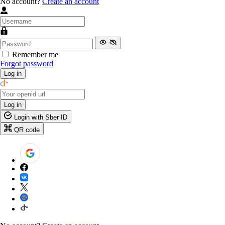
No account?
Create an account
Remember me
Forgot password
Log in
Log in
Login with Sber ID
QR code