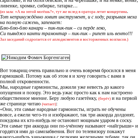
саратовке, и на бологоевской, и на черепашке, и на немке, венке,
ливенке, хромке, сибирке, татарке…
.
(из зала: «А на энтой могёшь?», тут же вслед в оратора летит концертина
Тот непринуждённо ловит инструмент, и с ходу, разрывая меха
на полную сажень, запевает:
Блю-блю-блю канари – пик-пик-пик – си перде леко,
Си пьянджо канти трамонтар – пик-пик – рипет иль венто!!!
Зал заседаний содрогается от аплодисментов и восторженных возгласов.)
Вот товарищ очень правильно и очень вовремя бросился в меня
гармошкой. Потому как об этом я и хочу говорить с вами в
полной откровенности.
Мы, народные гармонисты, дожили уже невесть до какого
опущения и позору. Это ведь ужас просто как к нам настроено
общественное мнение. Беру любую газетёнку,
и на первой
(берёт)
же странице читаю
:
(читает)
«Они, эти самые народные гармонисты, играть не обучены
вовсе, а ежели чего-то и изображают, так три аккорда долдонят,
покудова их кто-нибудь не остановит мощным ударом в соску.
Эти самые три аккорда они по-учёному называют «найгрыши» и
гордятся ими до самозабвения. Вот по телевизору покажут
какого-нибудь ханыжника с редкими железными зубами, так он