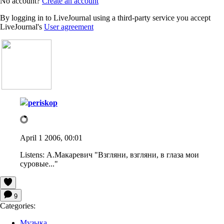
No account?
Create an account
By logging in to LiveJournal using a third-party service you accept
LiveJournal's
User agreement
periskop
April 1 2006, 00:01
Listens:
А.Макаревич "Взгляни, взгляни, в глаза мои
суровые..."
9
Categories:
Музыка