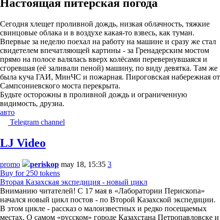
Настоящая питерская погода
Сегодня хлещет проливной дождь, низкая облачность, тяжкие
свинцовые облака и в воздухе какая-то взвесь, как туман.
Впервые за неделю поехал на работу на машине и сразу же стал
свидетелем впечатляющей картины - за Гренадерским мостом
прямо на полосе валялась вверх колёсами перевернувшаяся и
сгоревшая (её заливали пеной) машину, по виду девятка. Там же
была куча ГАИ, МинЧС и пожарная. Пироговская набережная от
Сампсониевского моста перекрыта.
Будьте осторожны в проливной дождь и ограниченную
видимость, друзиа.
авто
Telegram channel
LJ Video
promo
periskop
may 18, 15:35
3
Buy for 250 tokens
Вторая Казахская экспедиция - новый цикл
Вниманию читателей! С 17 мая в «Лаборатории Перископа»
начался новый цикл постов - по Второй Казахской экспедиции.
В этом цикле - рассказ о малоизвестных и редко посещаемых
местах. О самом «русском» городе Казахстана Петропавловске и