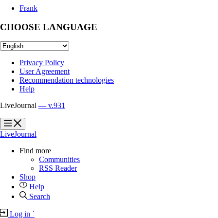
Frank
CHOOSE LANGUAGE
Privacy Policy
User Agreement
Recommendation technologies
Help
LiveJournal
— v.931
?
?
LiveJournal
Find more
Communities
RSS Reader
Shop
Help
Search
Log in
`