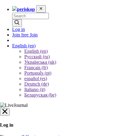
periskop
Log in
Join free
Join
English
(en)
English (en)
Русский (ru)
Українська (uk)
Français (fr)
Português (pt)
español (es)
Deutsch (de)
Italiano (it)
Беларуская (be)
Log in