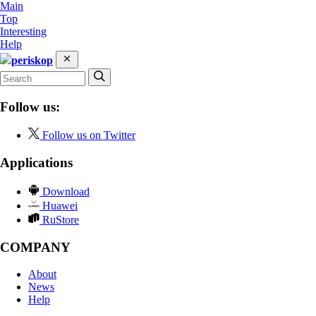
Main
Top
Interesting
Help
periskop
Follow us:
Follow us on Twitter
Applications
Download
Huawei
RuStore
COMPANY
About
News
Help