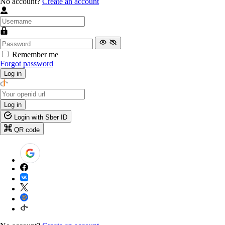
No account?
Create an account
Remember me
Forgot password
Log in
Log in
Login with Sber ID
QR code