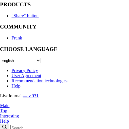
PRODUCTS
"Share" button
COMMUNITY
Frank
CHOOSE LANGUAGE
Privacy Policy
User Agreement
Recommendation technologies
Help
LiveJournal
— v.931
Main
Top
Interesting
Help