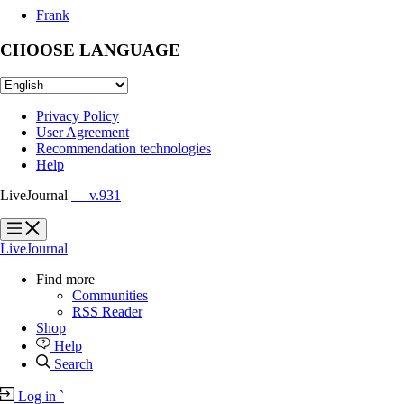
Frank
CHOOSE LANGUAGE
Privacy Policy
User Agreement
Recommendation technologies
Help
LiveJournal
— v.931
?
?
LiveJournal
Find more
Communities
RSS Reader
Shop
Help
Search
Log in
`