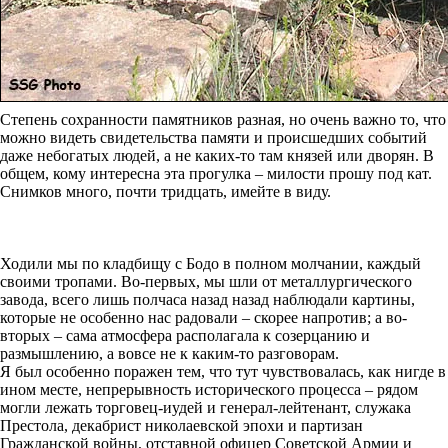
Степень сохранности памятников разная, но очень важно то, что
можно видеть свидетельства памяти и происшедших событий
даже небогатых людей, а не каких-то там князей или дворян. В
общем, кому интересна эта прогулка – милости прошу под кат.
Снимков много, почти тридцать, имейте в виду.
Ходили мы по кладбищу с Бодо в полном молчании, каждый
своими тропами. Во-первых, мы шли от металлургического
завода, всего лишь полчаса назад назад наблюдали картины,
которые не особенно нас радовали – скорее напротив; а во-
вторых – сама атмосфера располагала к созерцанию и
размышлению, а вовсе не к каким-то разговорам.
Я был особенно поражен тем, что тут чувствовалась, как нигде в
ином месте, непрерывность исторического процесса – рядом
могли лежать торговец-иудей и генерал-лейтенант, служака
Престола, декабрист николаевской эпохи и партизан
Гражданской войны, отставной офицер Советской Армии и