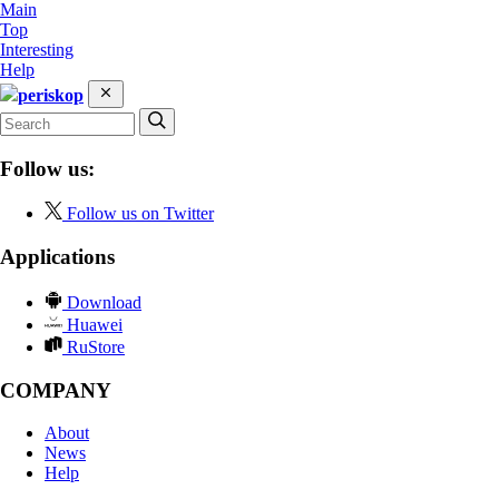
Main
Top
Interesting
Help
periskop
Follow us:
Follow us on Twitter
Applications
Download
Huawei
RuStore
COMPANY
About
News
Help