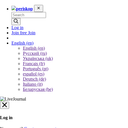
periskop
Log in
Join free
Join
English
(en)
English (en)
Русский (ru)
Українська (uk)
Français (fr)
Português (pt)
español (es)
Deutsch (de)
Italiano (it)
Беларуская (be)
Log in