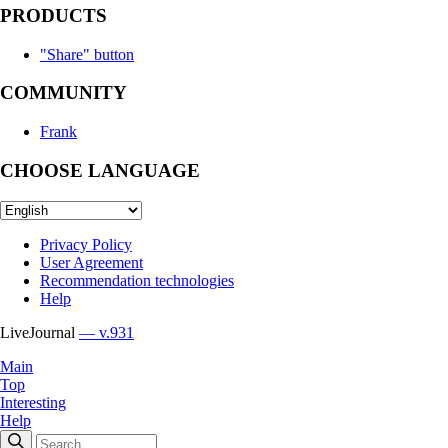
PRODUCTS
"Share" button
COMMUNITY
Frank
CHOOSE LANGUAGE
Privacy Policy
User Agreement
Recommendation technologies
Help
LiveJournal
— v.931
Main
Top
Interesting
Help