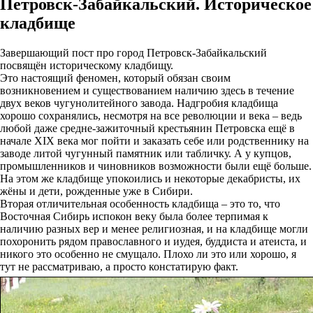
Петровск-Забайкальский. Историческое
кладбище
Завершающий пост про город Петровск-Забайкальский
посвящён историческому кладбищу.
Это настоящий феномен, который обязан своим
возникновением и существованием наличию здесь в течение
двух веков чугунолитейного завода. Надгробия кладбища
хорошо сохранялись, несмотря на все революции и века – ведь
любой даже средне-зажиточный крестьянин Петровска ещё в
начале XIX века мог пойти и заказать себе или родственнику на
заводе литой чугунный памятник или табличку. А у купцов,
промышленников и чиновников возможности были ещё больше.
На этом же кладбище упокоились и некоторые декабристы, их
жёны и дети, рожденные уже в Сибири.
Вторая отличительная особенность кладбища – это то, что
Восточная Сибирь испокон веку была более терпимая к
наличию разных вер и менее религиозная, и на кладбище могли
похоронить рядом православного и иудея, буддиста и атеиста, и
никого это особенно не смущало. Плохо ли это или хорошо, я
тут не рассматриваю, а просто констатирую факт.