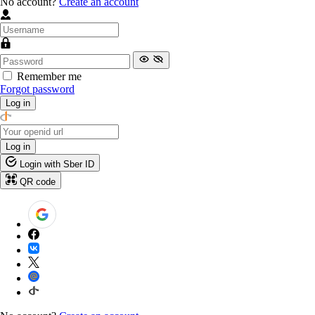
No account?
Create an account
Remember me
Forgot password
Log in
Log in
Login with Sber ID
QR code