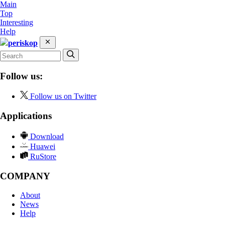
Main
Top
Interesting
Help
periskop
Follow us:
Follow us on Twitter
Applications
Download
Huawei
RuStore
COMPANY
About
News
Help