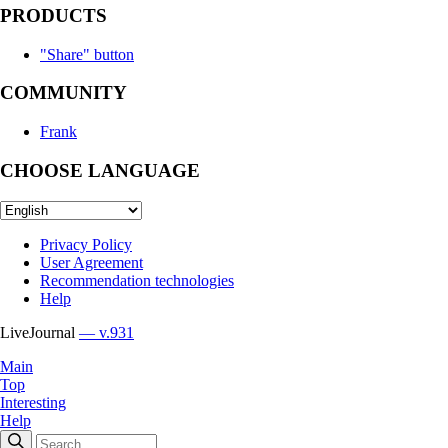
PRODUCTS
"Share" button
COMMUNITY
Frank
CHOOSE LANGUAGE
Privacy Policy
User Agreement
Recommendation technologies
Help
LiveJournal
— v.931
Main
Top
Interesting
Help