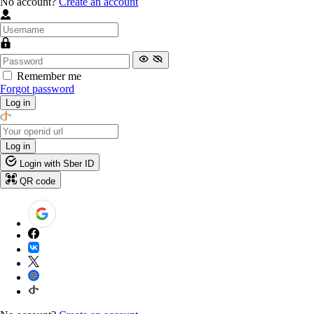
No account?
Create an account
Remember me
Forgot password
Log in
Log in
Login with Sber ID
QR code