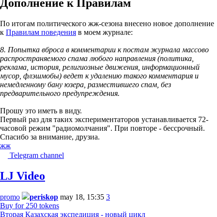
Дополнение к Правилам
По итогам политического жж-сезона внесено новое дополнение
к
Правилам поведения
в моем журнале:
8. Попытка вброса в комментарии к постам журнала массово
распространяемого спама любого направления (политика,
реклама, история, религиозные движения, информационный
мусор, флэшмобы) ведет к удалению такого комментария и
немедленному бану юзера, разместившего спам, без
предварительного предупреждения.
Прошу это иметь в виду.
Первый раз для таких экспериментаторов устанавливается 72-
часовой режим "радиомолчания". При повторе - бессрочный.
Спасибо за внимание, друзиа.
жж
Telegram channel
LJ Video
promo
periskop
may 18, 15:35
3
Buy for 250 tokens
Вторая Казахская экспедиция - новый цикл