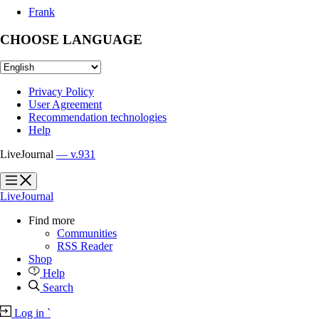
Frank
CHOOSE LANGUAGE
Privacy Policy
User Agreement
Recommendation technologies
Help
LiveJournal
— v.931
?
?
LiveJournal
Find more
Communities
RSS Reader
Shop
Help
Search
Log in
`