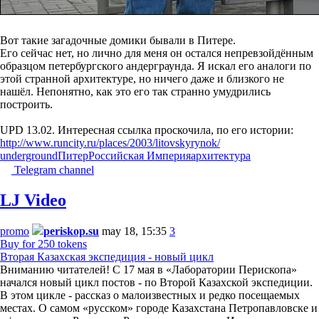
Вот такие загадочные домики бывали в Питере.
Его сейчас нет, но лично для меня он остался непревзойдённым
образцом петербургского андерграунда. Я искал его аналоги по
этой странной архитектуре, но ничего даже и близкого не
нашёл. Непонятно, как это его так странно умудрились
построить.
UPD 13.02. Интересная ссылка проскочила, по его истории:
http://www.runcity.ru/places/2003/litovskyrynok/
underground
Питер
Российская Империя
архитектура
Telegram channel
LJ Video
promo
periskop.su
may 18, 15:35
3
Buy for 250 tokens
Вторая Казахская экспедиция - новый цикл
Вниманию читателей! С 17 мая в «Лаборатории Перископа»
начался новый цикл постов - по Второй Казахской экспедиции.
В этом цикле - рассказ о малоизвестных и редко посещаемых
местах. О самом «русском» городе Казахстана Петропавловске и