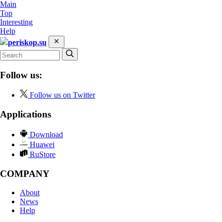
Main
Top
Interesting
Help
periskop.su
Follow us:
Follow us on Twitter
Applications
Download
Huawei
RuStore
COMPANY
About
News
Help