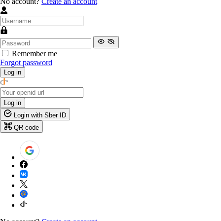
No account?
Create an account
Remember me
Forgot password
Log in
Log in
Login with Sber ID
QR code