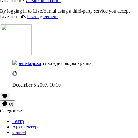
No account?
Create an account
By logging in to LiveJournal using a third-party service you accept
LiveJournal's
User agreement
periskop.su
тихо едет рядом крыша
December 5 2007, 10:10
83
Categories:
Театр
Архитектура
Cancel