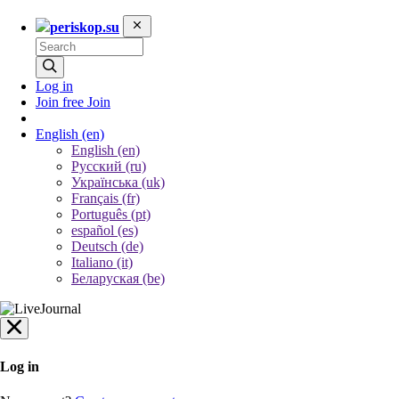
periskop.su
Log in
Join free
Join
English
(en)
English (en)
Русский (ru)
Українська (uk)
Français (fr)
Português (pt)
español (es)
Deutsch (de)
Italiano (it)
Беларуская (be)
Log in