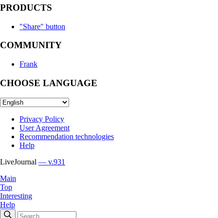
PRODUCTS
"Share" button
COMMUNITY
Frank
CHOOSE LANGUAGE
Privacy Policy
User Agreement
Recommendation technologies
Help
LiveJournal
— v.931
Main
Top
Interesting
Help