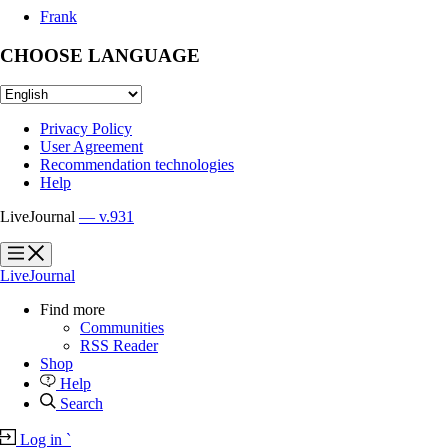
Frank
CHOOSE LANGUAGE
Privacy Policy
User Agreement
Recommendation technologies
Help
LiveJournal
— v.931
?
?
LiveJournal
Find more
Communities
RSS Reader
Shop
Help
Search
Log in
`