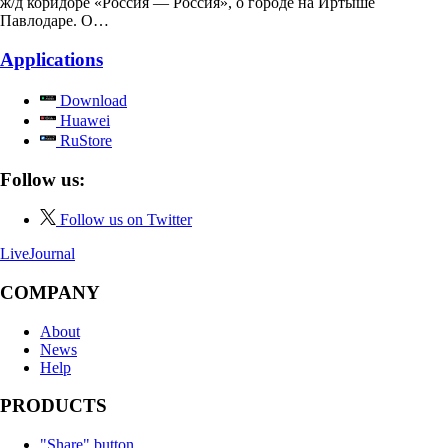
ж/д коридоре «Россия — Россия», о городе на Иртыше
Павлодаре. О…
Applications
Download
Huawei
RuStore
Follow us:
Follow us on Twitter
LiveJournal
COMPANY
About
News
Help
PRODUCTS
"Share" button