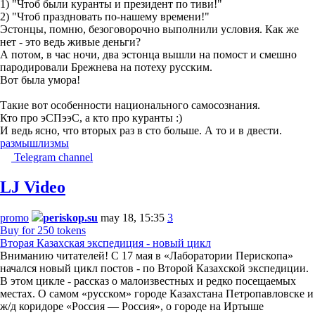
1) "Чтоб были куранты и президент по тиви!"
2) "Чтоб праздновать по-нашему времени!"
Эстонцы, помню, безоговорочно выполнили условия. Как же
нет - это ведь живые деньги?
А потом, в час ночи, два эстонца вышли на помост и смешно
пародировали Брежнева на потеху русским.
Вот была умора!
Такие вот особенности национального самосознания.
Кто про эСПээС, а кто про куранты :)
И ведь ясно, что вторых раз в сто больше. А то и в двести.
размышлизмы
Telegram channel
LJ Video
promo
periskop.su
may 18, 15:35
3
Buy for 250 tokens
Вторая Казахская экспедиция - новый цикл
Вниманию читателей! С 17 мая в «Лаборатории Перископа»
начался новый цикл постов - по Второй Казахской экспедиции.
В этом цикле - рассказ о малоизвестных и редко посещаемых
местах. О самом «русском» городе Казахстана Петропавловске и
ж/д коридоре «Россия — Россия», о городе на Иртыше