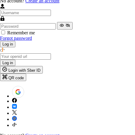
No account?
Create an account
Remember me
Forgot password
Log in
Log in
Login with Sber ID
QR code