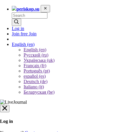
periskop.su
Log in
Join free
Join
English
(en)
English (en)
Русский (ru)
Українська (uk)
Français (fr)
Português (pt)
español (es)
Deutsch (de)
Italiano (it)
Беларуская (be)
Log in