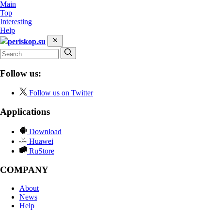
Main
Top
Interesting
Help
periskop.su
Follow us:
Follow us on Twitter
Applications
Download
Huawei
RuStore
COMPANY
About
News
Help