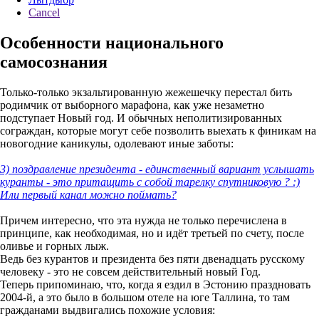
Cancel
Особенности национального
самосознания
Только-только экзальтированную жежешечку перестал бить
родимчик от выборного марафона, как уже незаметно
подступает Новый год. И обычных неполитизированных
сограждан, которые могут себе позволить выехать к финикам на
новогодние каникулы, одолевают иные заботы:
3) поздравление президента - единственный вариант услышать
куранты - это притащить с собой тарелку спутниковую ? :)
Или первый канал можно поймать?
Причем интересно, что эта нужда не только перечислена в
принципе, как необходимая, но и идёт третьей по счету, после
оливье и горных лыж.
Ведь без курантов и президента без пяти двенадцать русскому
человеку - это не совсем действительный новый Год.
Теперь припоминаю, что, когда я ездил в Эстонию праздновать
2004-й, а это было в большом отеле на юге Таллина, то там
гражданами выдвигались похожие условия: