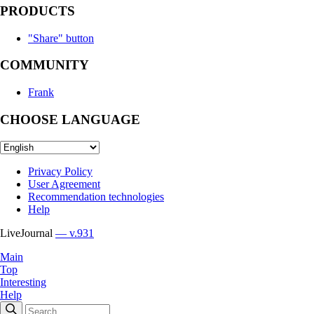
PRODUCTS
"Share" button
COMMUNITY
Frank
CHOOSE LANGUAGE
Privacy Policy
User Agreement
Recommendation technologies
Help
LiveJournal
— v.931
Main
Top
Interesting
Help