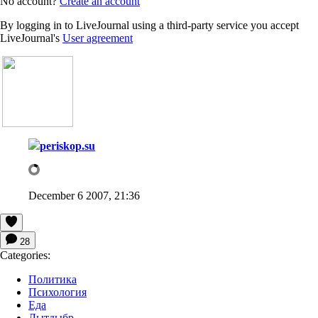
No account?
Create an account
By logging in to LiveJournal using a third-party service you accept
LiveJournal's
User agreement
periskop.su
December 6 2007, 21:36
28
Categories:
Политика
Психология
Еда
Лытдыбр