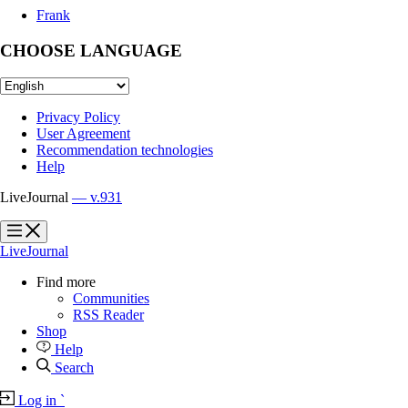
Frank
CHOOSE LANGUAGE
Privacy Policy
User Agreement
Recommendation technologies
Help
LiveJournal
— v.931
?
?
LiveJournal
Find more
Communities
RSS Reader
Shop
Help
Search
Log in
`