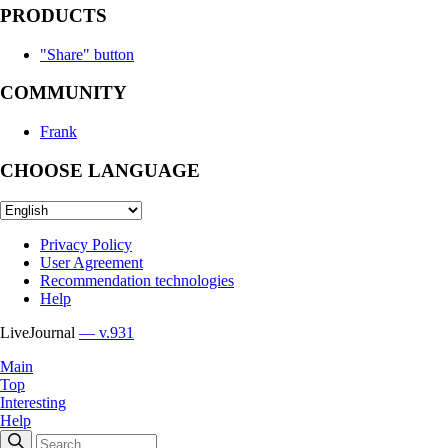
PRODUCTS
"Share" button
COMMUNITY
Frank
CHOOSE LANGUAGE
Privacy Policy
User Agreement
Recommendation technologies
Help
LiveJournal
— v.931
Main
Top
Interesting
Help