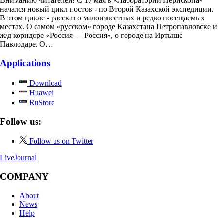
Вниманию читателей! С 17 мая в «Лаборатории Перископа»
начался новый цикл постов - по Второй Казахской экспедиции.
В этом цикле - рассказ о малоизвестных и редко посещаемых
местах. О самом «русском» городе Казахстана Петропавловске и
ж/д коридоре «Россия — Россия», о городе на Иртыше
Павлодаре. О…
Applications
Download
Huawei
RuStore
Follow us:
Follow us on Twitter
LiveJournal
COMPANY
About
News
Help