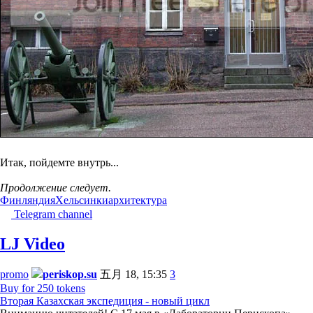
Итак, пойдемте внутрь...
Продолжение следует.
Финляндия
Хельсинки
архитектура
Telegram channel
LJ Video
promo
periskop.su
五月 18, 15:35
3
Buy for 250 tokens
Вторая Казахская экспедиция - новый цикл