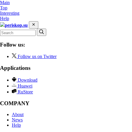
Main
Top
Interesting
Help
periskop.su
Follow us:
Follow us on Twitter
Applications
Download
Huawei
RuStore
COMPANY
About
News
Help