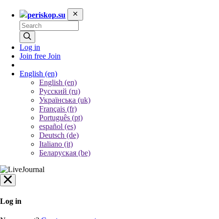
periskop.su
Log in
Join free
Join
English
(en)
English (en)
Русский (ru)
Українська (uk)
Français (fr)
Português (pt)
español (es)
Deutsch (de)
Italiano (it)
Беларуская (be)
Log in