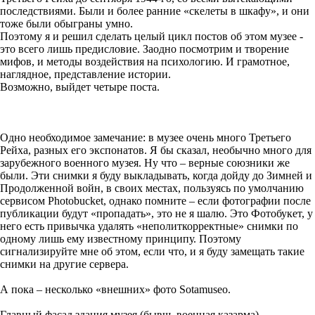
последствиями. Были и более ранние «скелеты в шкафу», и они
тоже были обыграны умно.
Поэтому я и решил сделать целый цикл постов об этом музее -
это всего лишь предисловие. Заодно посмотрим и творение
мифов, и методы воздействия на психологию. И грамотное,
наглядное, представление истории.
Возможно, выйдет четыре поста.
Одно необходимое замечание: в музее очень много Третьего
Рейха, разных его экспонатов. Я бы сказал, необычно много для
зарубежного военного музея. Ну что – верные союзники же
были. Эти снимки я буду выкладывать, когда дойду до Зимней и
Продолженной войн, в своих местах, пользуясь по умолчанию
сервисом Photobucket, однако помните – если фотографии после
публикации будут «пропадать», это не я шалю. Это Фотобукет, у
него есть привычка удалять «неполиткорректные» снимки по
одному лишь ему известному принципу. Поэтому
сигнализируйте мне об этом, если что, и я буду замещать такие
снимки на другие сервера.
А пока – несколько «внешних» фото Sotamuseo.
Главный фасад здания музея (бывш. военная казарма)..