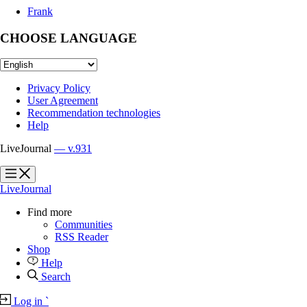
Frank
CHOOSE LANGUAGE
Privacy Policy
User Agreement
Recommendation technologies
Help
LiveJournal
— v.931
?
?
LiveJournal
Find more
Communities
RSS Reader
Shop
Help
Search
Log in
`