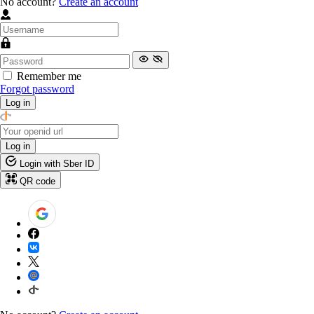
No account?
Create an account
Remember me
Forgot password
Log in
Log in
Login with Sber ID
QR code