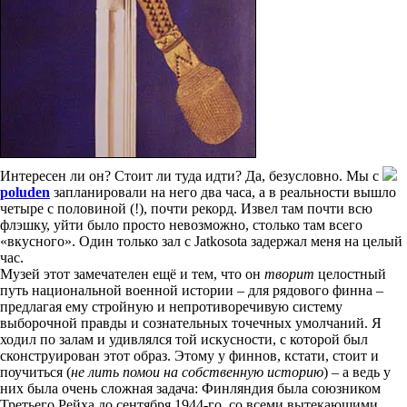
Интересен ли он? Стоит ли туда идти? Да, безусловно. Мы с
poluden
запланировали на него два часа, а в реальности вышло
четыре с половиной (!), почти рекорд. Извел там почти всю
флэшку, уйти было просто невозможно, столько там всего
«вкусного». Один только зал с Jatkosota задержал меня на целый
час.
Музей этот замечателен ещё и тем, что он
творит
целостный
путь национальной военной истории – для рядового финна –
предлагая ему стройную и непротиворечивую систему
выборочной правды и сознательных точечных умолчаний. Я
ходил по залам и удивлялся той искусности, с которой был
сконструирован этот образ. Этому у финнов, кстати, стоит и
поучиться (
не лить помои на собственную историю
) – а ведь у
них была очень сложная задача: Финляндия была союзником
Третьего Рейха до сентября 1944-го, со всеми вытекающими