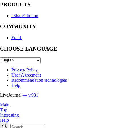
PRODUCTS
"Share" button
COMMUNITY
Frank
CHOOSE LANGUAGE
Privacy Policy
User Agreement
Recommendation technologies
Help
LiveJournal
— v.931
Main
Top
Interesting
Help