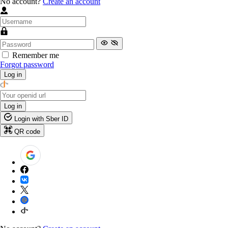
No account?
Create an account
Remember me
Forgot password
Log in
Log in
Login with Sber ID
QR code