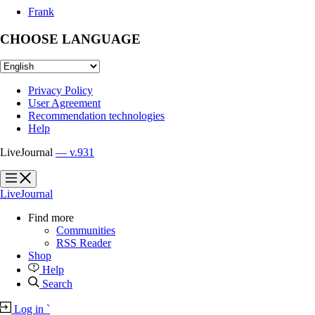
Frank
CHOOSE LANGUAGE
Privacy Policy
User Agreement
Recommendation technologies
Help
LiveJournal
— v.931
?
?
LiveJournal
Find more
Communities
RSS Reader
Shop
Help
Search
Log in
`