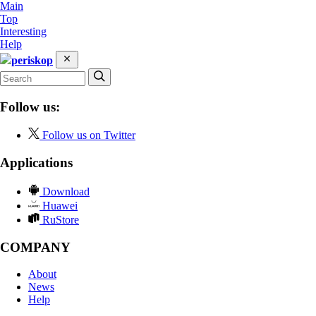
Main
Top
Interesting
Help
periskop
Follow us:
Follow us on Twitter
Applications
Download
Huawei
RuStore
COMPANY
About
News
Help