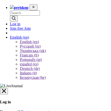
periskop
Log in
Join free
Join
English
(en)
English (en)
Русский (ru)
Українська (uk)
Français (fr)
Português (pt)
español (es)
Deutsch (de)
Italiano (it)
Беларуская (be)
Log in