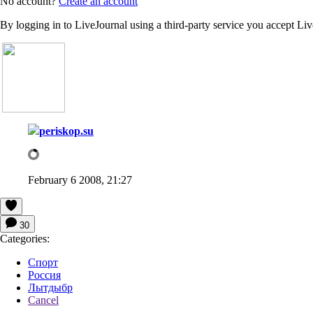
No account?
Create an account
By logging in to LiveJournal using a third-party service you accept Li
periskop.su
February 6 2008, 21:27
30
Categories:
Спорт
Россия
Лытдыбр
Cancel