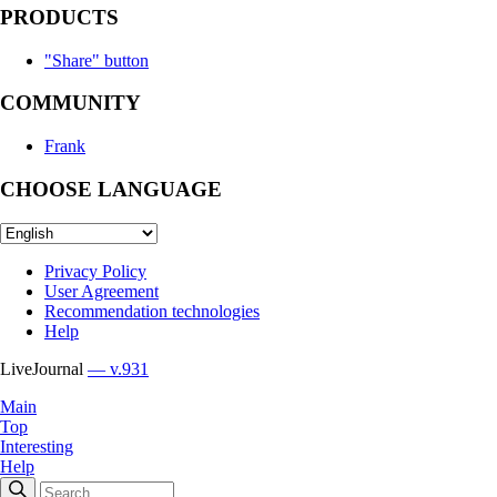
PRODUCTS
"Share" button
COMMUNITY
Frank
CHOOSE LANGUAGE
Privacy Policy
User Agreement
Recommendation technologies
Help
LiveJournal
— v.931
Main
Top
Interesting
Help