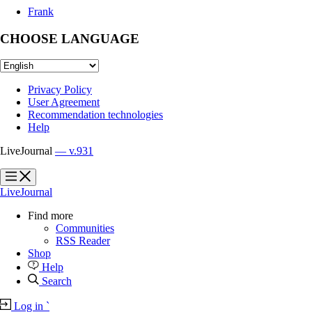
Frank
CHOOSE LANGUAGE
Privacy Policy
User Agreement
Recommendation technologies
Help
LiveJournal
— v.931
?
?
LiveJournal
Find more
Communities
RSS Reader
Shop
Help
Search
Log in
`