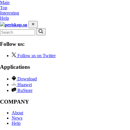
Main
Top
Interesting
Help
periskop.su
Follow us:
Follow us on Twitter
Applications
Download
Huawei
RuStore
COMPANY
About
News
Help