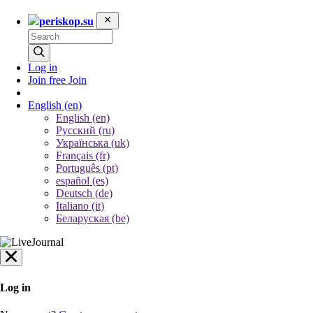
periskop.su
Log in
Join free
Join
English
(en)
English (en)
Русский (ru)
Українська (uk)
Français (fr)
Português (pt)
español (es)
Deutsch (de)
Italiano (it)
Беларуская (be)
Log in