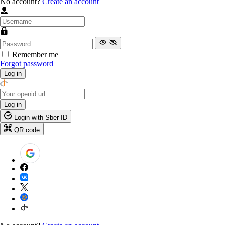
No account?
Create an account
Remember me
Forgot password
Log in
Log in
Login with Sber ID
QR code