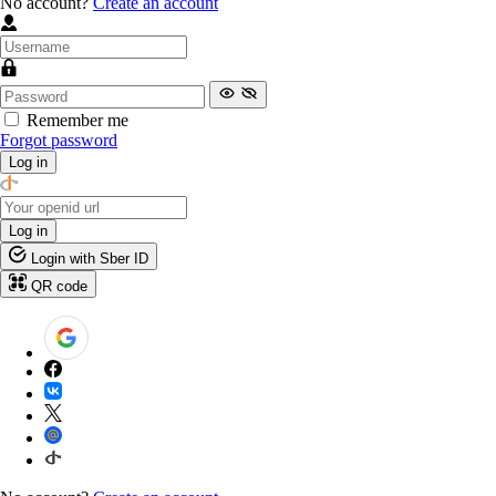
No account?
Create an account
Remember me
Forgot password
Log in
Log in
Login with Sber ID
QR code