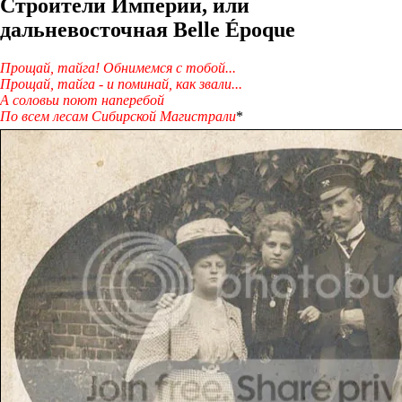
Строители Империи, или
дальневосточная Belle Époque
Прощай, тайга! Обнимемся с тобой...
Прощай, тайга - и поминай, как звали...
А соловьи поют наперебой
По всем лесам Сибирской Магистрали
*