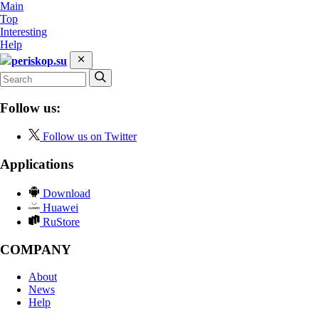
Main
Top
Interesting
Help
periskop.su
Follow us:
Follow us on Twitter
Applications
Download
Huawei
RuStore
COMPANY
About
News
Help