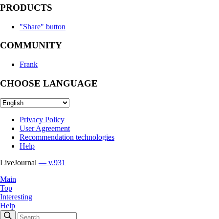
PRODUCTS
"Share" button
COMMUNITY
Frank
CHOOSE LANGUAGE
Privacy Policy
User Agreement
Recommendation technologies
Help
LiveJournal
— v.931
Main
Top
Interesting
Help