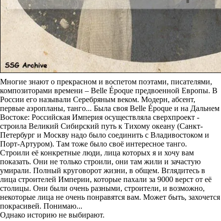
Многие знают о прекрасном и воспетом поэтами, писателями,
композиторами времени – Belle Époque предвоенной Европы. В
России его называли Серебряным веком. Модерн, абсент,
первые аэропланы, танго... Была своя Belle Époque и на Дальнем
Востоке: Российская Империя осуществляла сверхпроект -
строила Великий Сибирский путь к Тихому океану (Санкт-
Петербург и Москву надо было соединить с Владивостоком и
Порт-Артуром). Там тоже было своё интересное танго.
Строили её конкретные люди, лица которых я и хочу вам
показать. Они не только строили, они там жили и зачастую
умирали. Полный круговорот жизни, в общем. Вглядитесь в
лица строителей Империи, которые пахали за 9000 верст от её
столицы. Они были очень разными, строители, и возможно,
некоторые лица не очень понравятся вам. Может быть, захочется
покрасивей. Понимаю...
Однако историю не выбирают.