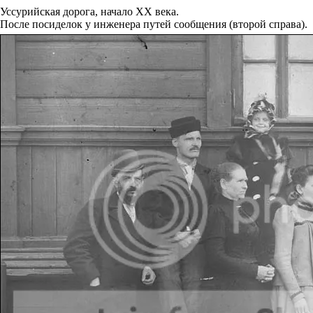
Уссурийская дорога, начало XX века.
После посиделок у инженера путей сообщения (второй справа).