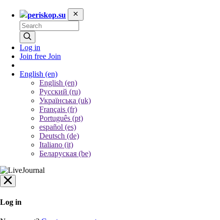
periskop.su
Log in
Join free
Join
English
(en)
English (en)
Русский (ru)
Українська (uk)
Français (fr)
Português (pt)
español (es)
Deutsch (de)
Italiano (it)
Беларуская (be)
Log in