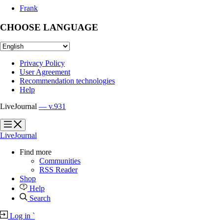
Frank
CHOOSE LANGUAGE
Privacy Policy
User Agreement
Recommendation technologies
Help
LiveJournal
— v.931
?
?
LiveJournal
Find more
Communities
RSS Reader
Shop
Help
Search
Log in
`