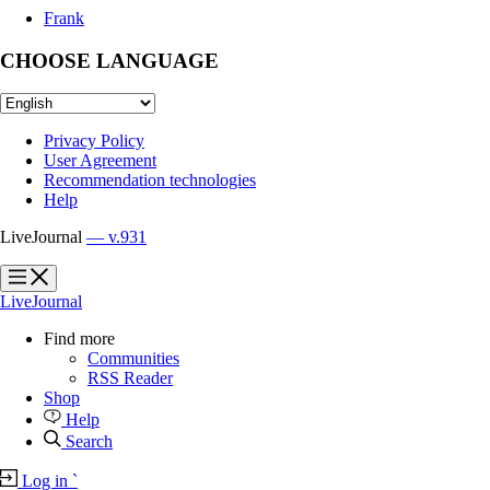
Frank
CHOOSE LANGUAGE
Privacy Policy
User Agreement
Recommendation technologies
Help
LiveJournal
— v.931
?
?
LiveJournal
Find more
Communities
RSS Reader
Shop
Help
Search
Log in
`