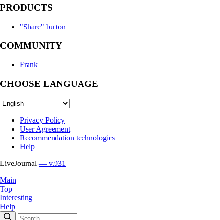
PRODUCTS
"Share" button
COMMUNITY
Frank
CHOOSE LANGUAGE
Privacy Policy
User Agreement
Recommendation technologies
Help
LiveJournal
— v.931
Main
Top
Interesting
Help