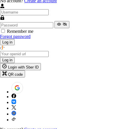
No account?
Create an account
Remember me
Forgot password
Log in
Log in
Login with Sber ID
QR code