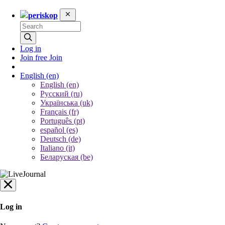
periskop
Log in
Join free
Join
English
(en)
English (en)
Русский (ru)
Українська (uk)
Français (fr)
Português (pt)
español (es)
Deutsch (de)
Italiano (it)
Беларуская (be)
Log in