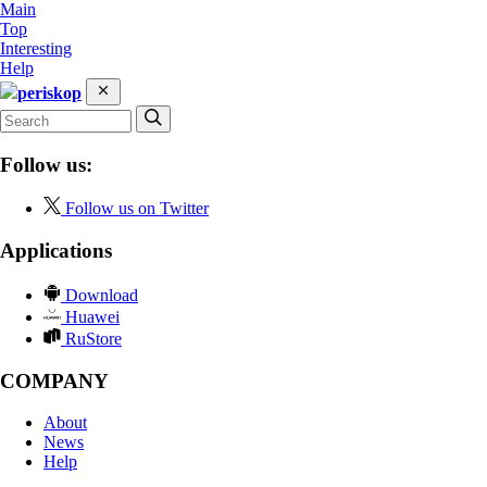
Main
Top
Interesting
Help
periskop
Follow us:
Follow us on Twitter
Applications
Download
Huawei
RuStore
COMPANY
About
News
Help