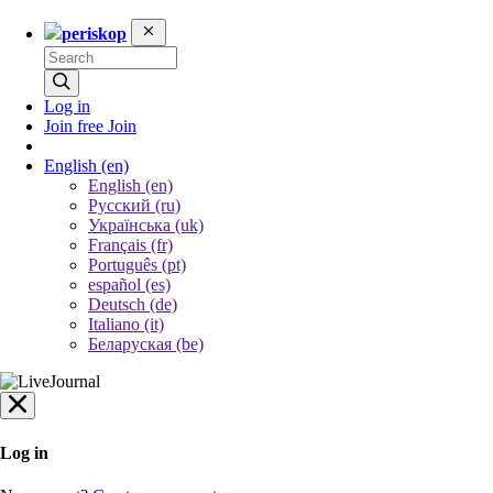
periskop
Log in
Join free
Join
English
(en)
English (en)
Русский (ru)
Українська (uk)
Français (fr)
Português (pt)
español (es)
Deutsch (de)
Italiano (it)
Беларуская (be)
Log in