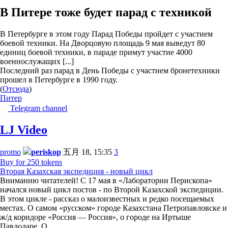
В Питере тоже будет парад с техникой
В Петербурге в этом году Парад Победы пройдет с участием
боевой техники. На Дворцовую площадь 9 мая выведут 80
единиц боевой техники, в параде примут участие 4000
военнослужащих [...]
Последний раз парад в День Победы с участием бронетехники
прошел в Петербурге в 1990 году.
(
Отсюда
)
Питер
Telegram channel
LJ Video
promo
periskop
五月 18, 15:35
3
Buy for 250 tokens
Вторая Казахская экспедиция - новый цикл
Вниманию читателей! С 17 мая в «Лаборатории Перископа»
начался новый цикл постов - по Второй Казахской экспедиции.
В этом цикле - рассказ о малоизвестных и редко посещаемых
местах. О самом «русском» городе Казахстана Петропавловске и
ж/д коридоре «Россия — Россия», о городе на Иртыше
Павлодаре. О…