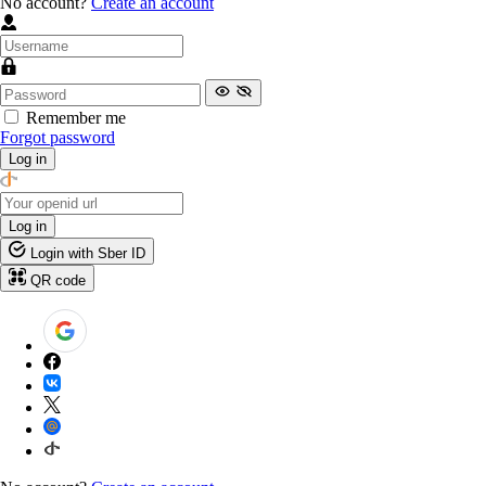
No account?
Create an account
Remember me
Forgot password
Log in
Log in
Login with Sber ID
QR code