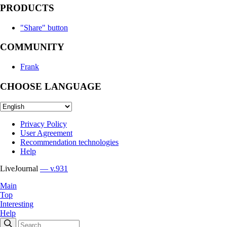
PRODUCTS
"Share" button
COMMUNITY
Frank
CHOOSE LANGUAGE
Privacy Policy
User Agreement
Recommendation technologies
Help
LiveJournal
— v.931
Main
Top
Interesting
Help