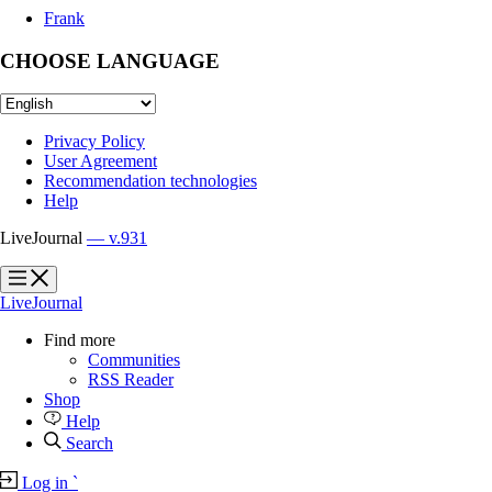
Frank
CHOOSE LANGUAGE
Privacy Policy
User Agreement
Recommendation technologies
Help
LiveJournal
— v.931
?
?
LiveJournal
Find more
Communities
RSS Reader
Shop
Help
Search
Log in
`