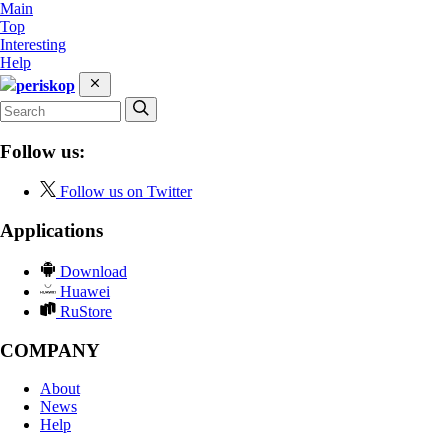
Main
Top
Interesting
Help
periskop
Follow us:
Follow us on Twitter
Applications
Download
Huawei
RuStore
COMPANY
About
News
Help