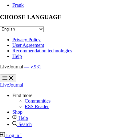
Frank
CHOOSE LANGUAGE
Privacy Policy
User Agreement
Recommendation technologies
Help
LiveJournal
— v.931
?
?
LiveJournal
Find more
Communities
RSS Reader
Shop
Help
Search
Log in
`