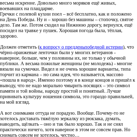
весьма искренне. Довольно много моряков ещё живых,
воевавших на плацдарме.
Гречки с полевой кухни поел – всё бесплатно, как и положено
на День Победы. Ну и – хорошо без машины – стопочку, святое
дело. Там же. Потом сходил на Нижнюю дорогу, вернулся, ещё
посидел на травке у пушек. Хорошая погода была, тёплая,
здорово.
Должен отметить (
к вопросу о предденьпобедной истерии
), что
чёрно-оранжевые ленточки были у многих ветеранов -
наверное, больше, чем у половины их, не только у обычной
публики. А весьма пожилые женщины (не молодежь) - многие
вязали на сумочки. Видел и не очень хорошие варианты, типа
торчит из кармана – но сама идея, что называется, массово
«пошла в народ». Именно поэтому я в конце концов и пришёл к
выводу, что не надо морально чмырить носящих – это символ
памяти и той войны, народу простой и понятный. Лучше
прививать культуру ношения символа, это гораздо правильней,
на мой взгляд.
А вот снимками оттуда не порадую. Вообще. Почему-то не
хотелось доставать тяжёлую зеркалку из рюкзака, думать,
наводить, щёлкать – оно и так было хорошо. Так и не снял
практически ничего, хотя наверное в этом не совсем прав. Но
снимать совсем не хотелось, честно…