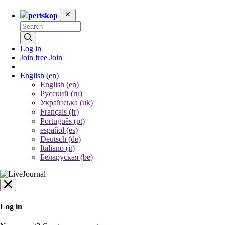
periskop
Log in
Join free
Join
English
(en)
English (en)
Русский (ru)
Українська (uk)
Français (fr)
Português (pt)
español (es)
Deutsch (de)
Italiano (it)
Беларуская (be)
Log in