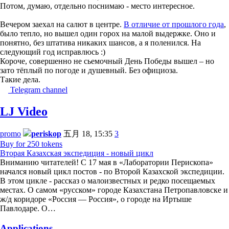
Потом, думаю, отдельно поснимаю - место интересное.
Вечером заехал на салют в центре.
В отличие от прошлого года
,
было тепло, но вышел один горох на малой выдержке. Оно и
понятно, без штатива никаких шансов, а я поленился. На
следующий год исправлюсь :)
Короче, совершенно не сьемочный День Победы вышел – но
зато тёплый по погоде и душевный. Без официоза.
Такие дела.
Telegram channel
LJ Video
promo
periskop
五月 18, 15:35
3
Buy for 250 tokens
Вторая Казахская экспедиция - новый цикл
Вниманию читателей! С 17 мая в «Лаборатории Перископа»
начался новый цикл постов - по Второй Казахской экспедиции.
В этом цикле - рассказ о малоизвестных и редко посещаемых
местах. О самом «русском» городе Казахстана Петропавловске и
ж/д коридоре «Россия — Россия», о городе на Иртыше
Павлодаре. О…
Applications