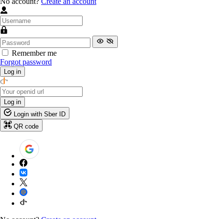
No account?
Create an account
Remember me
Forgot password
Log in
Log in
Login with Sber ID
QR code