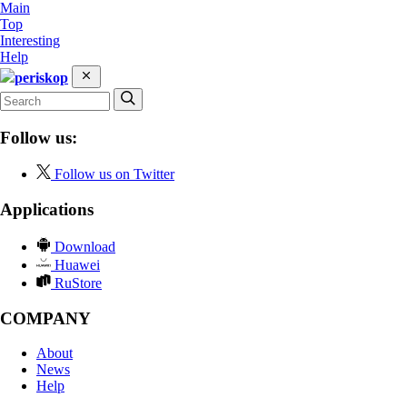
Main
Top
Interesting
Help
periskop
Follow us:
Follow us on Twitter
Applications
Download
Huawei
RuStore
COMPANY
About
News
Help