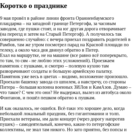
Коротко о празднике
9 мая провёл в районе линии фронта Ораниенбаумского
плацдарма – на западной границе Петергофа, за часовым
заводом, где пушки стоят, и на юг другая дорога отворачивает
(на переезд и затем на Старый Петергоф). А получилось так
совершенно случайно: с вечера приехал поздравить родителей в
Рамбов, там же утром посмотрел парад на Красной площади по
телеку, а около часа дня двинул обратно в Питер.
Ехал на маршрутке, не на машине (все равно всё поперекрыто,
то там, то сям - не люблю этих усложнений). Проезжаем
памятник с пушками, и смотрю – полевую кухню там
разворачивают солдаты и большую армейскую палатку.
Памятник уже весь в цветах – видимо, возложение произошло.
Проехали башенку завода со шпилем, а навстречу, со стороны
Питера – большая колонна военных ЗИЛов и КамАзов. Думаю –
что такое? С чем это они? Не выдержал, вылез из автобуса около
Фонтанов, и пошёл пешком обратно к пушкам.
И как оказалось, не ошибся. Всё-таки это хорошее дело, когда
небольшой локальный праздник, без гигантомании и толп.
Приехали ветераны, им дали концерт (через дорогу напротив
пушек) – самодеятельный, конечно, какие-то петергофские
коллективы, не знал там никого. Но зато приятно, без попсы и