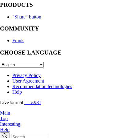
PRODUCTS
"Share" button
COMMUNITY
Frank
CHOOSE LANGUAGE
Privacy Policy
User Agreement
Recommendation technologies
Help
LiveJournal
— v.931
Main
Top
Interesting
Help