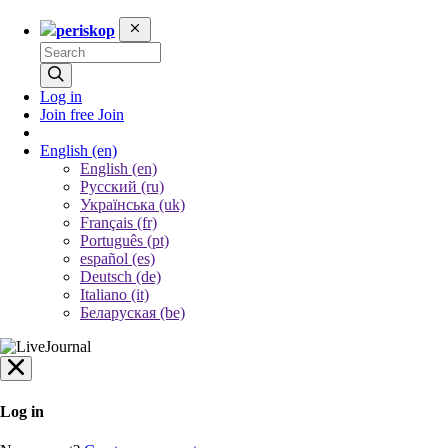
periskop
Log in
Join free
Join
English
(en)
English (en)
Русский (ru)
Українська (uk)
Français (fr)
Português (pt)
español (es)
Deutsch (de)
Italiano (it)
Беларуская (be)
Log in