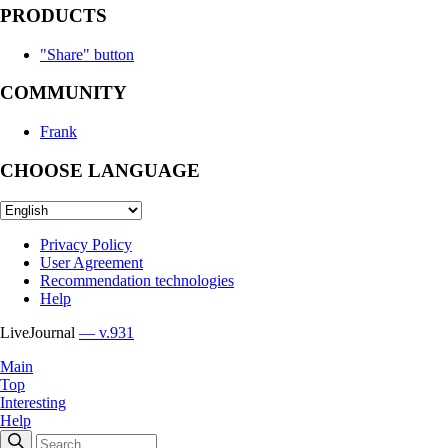
PRODUCTS
"Share" button
COMMUNITY
Frank
CHOOSE LANGUAGE
Privacy Policy
User Agreement
Recommendation technologies
Help
LiveJournal
— v.931
Main
Top
Interesting
Help