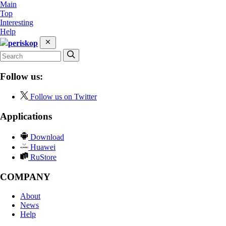
Main
Top
Interesting
Help
periskop
Follow us:
Follow us on Twitter
Applications
Download
Huawei
RuStore
COMPANY
About
News
Help