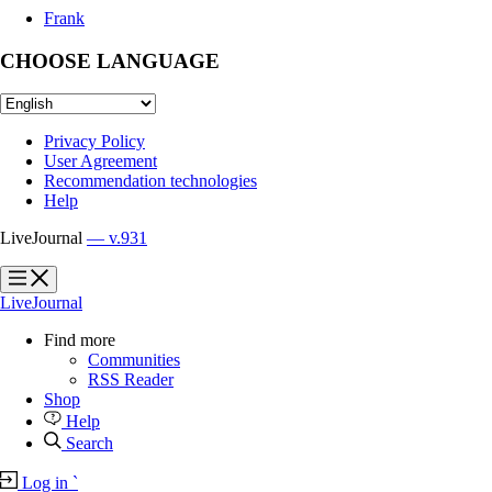
Frank
CHOOSE LANGUAGE
Privacy Policy
User Agreement
Recommendation technologies
Help
LiveJournal
— v.931
?
?
LiveJournal
Find more
Communities
RSS Reader
Shop
Help
Search
Log in
`