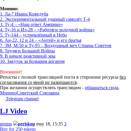
Монино:
1. Ла-7 Ивана Кожедуба
2. Экспериментальный ударный самолёт Т-4
3. Ту-4 – «Наш ответ Америке»
4. Ту-16 и Ил-28 – «Работяги холодной войны»
5. Ту-144 – устремлённый в Небо
6. Ан-22, 12 и 24 – «Антей» и его братья
7. 3М, М-50 и Ту-95 – Воздушный меч Страны Советов
8. Трудяги Большой Войны
9. В начале реактивной эры
10. Закуток за большим ангаром
Внимание!
Репосты с полной трансляцией поста в сторонние ресурсы
без
согласования со мной не разрешаются
.
При желании осуществлять трансляцию -
обращаться сюда
.
Монино
Советский Союз
авиа
Telegram channel
LJ Video
promo
periskop
may 18, 15:35
3
Buy for 250 tokens