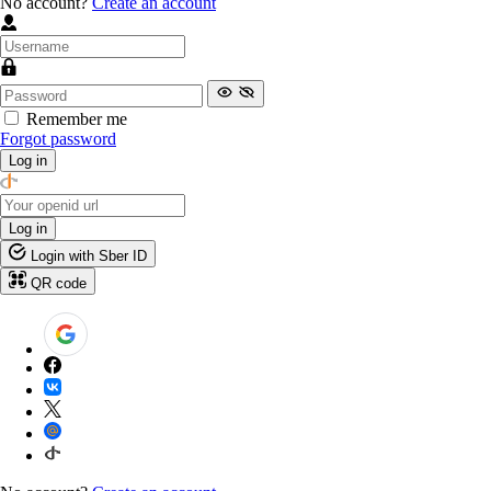
No account?
Create an account
Remember me
Forgot password
Log in
Log in
Login with Sber ID
QR code