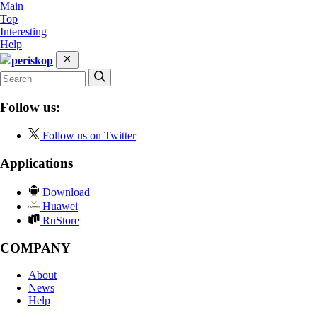
Main
Top
Interesting
Help
periskop
Follow us:
Follow us on Twitter
Applications
Download
Huawei
RuStore
COMPANY
About
News
Help