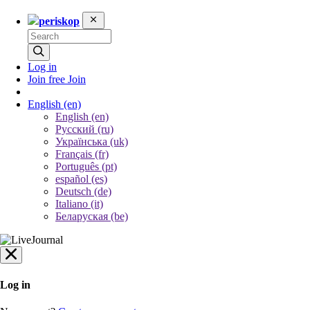
periskop
Log in
Join free
Join
English
(en)
English (en)
Русский (ru)
Українська (uk)
Français (fr)
Português (pt)
español (es)
Deutsch (de)
Italiano (it)
Беларуская (be)
Log in