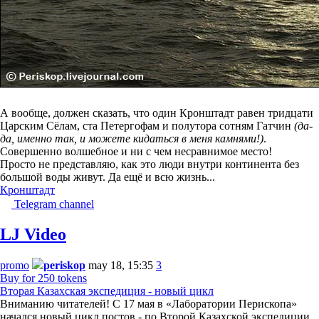
А вообще, должен сказать, что один Кронштадт равен тридцати
Царским Сёлам, ста Петергофам и полутора сотням Гатчин
(да-
да, именно так, и можете кидаться в меня камнями!)
.
Совершенно волшебное и ни с чем несравнимое место!
Просто не представляю, как это люди внутри континента без
большой воды живут. Да ещё и всю жизнь...
Кронштадт
Telegram channel
LJ Video
promo
periskop
may 18, 15:35
3
Buy for 250 tokens
Вторая Казахская экспедиция - новый цикл
Вниманию читателей! С 17 мая в «Лаборатории Перископа»
начался новый цикл постов - по Второй Казахской экспедиции.