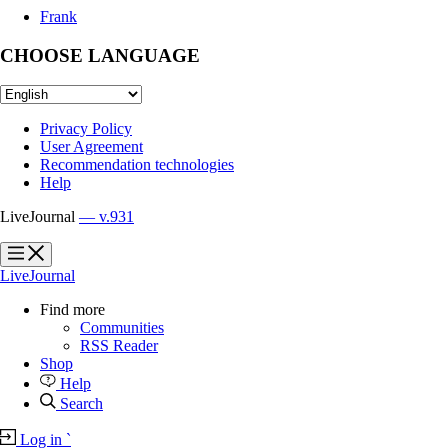
Frank
CHOOSE LANGUAGE
Privacy Policy
User Agreement
Recommendation technologies
Help
LiveJournal
— v.931
?
?
LiveJournal
Find more
Communities
RSS Reader
Shop
Help
Search
Log in
`