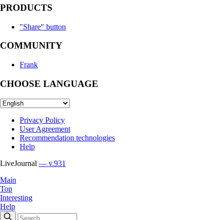
PRODUCTS
"Share" button
COMMUNITY
Frank
CHOOSE LANGUAGE
Privacy Policy
User Agreement
Recommendation technologies
Help
LiveJournal
— v.931
Main
Top
Interesting
Help