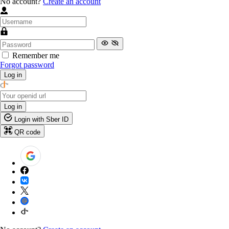
No account?
Create an account
Remember me
Forgot password
Log in
Log in
Login with Sber ID
QR code