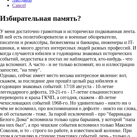
Cancel
Избирательная память?
У меня достаточно грамотная и исторически подкованная лента.
В ней есть политобозреватели и военные обозреватели,
писатели и режиссёры, бизнесмены и банкиры, инженеры и IT-
шники, и много других интересных людей разных профессий. И
когда случаются юбилеи и годовщины знаковых исторических
событий, недостатка в постах не наблюдается, кто-нибудь - что
да вспомнит. А часто - и не только вспомнят, но и иллюстрации
запостят, "на тему".
Однако, сейчас имеет место весьма интересное явление: вот,
скажем, за последние дни прошёл целый рад юбилеев и
годовщин знаковых событий: 17/18 августа - 10-летие
легендарного дефолта, 19-21-го - 17-летие ельцинистского
переворота и краха ГКЧП, а сегодня, скажем - 40-летие
чехословацких событий 1968-го. Но удивительно - никто ни о
чём не вспомнил, про воспоминания о дефолте - никто ни слова,
и об остальном - тоже. За парой исключений - про "баррикады
Белого Дома" вспомнила только одна барышня, у которой "папа
на них был", а про чешские события вспомнил только Максим
Соколов, и то - строго по работе, в известинской колонке. При
этом я оставляю в стороне трактовку событий, речь - только о