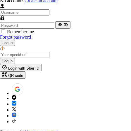
No account?
Create an account
Remember me
Forgot password
Log in
Log in
Login with Sber ID
QR code