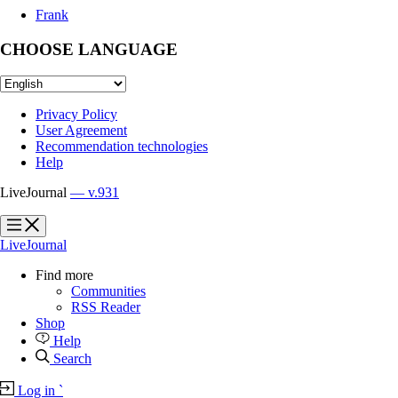
Frank
CHOOSE LANGUAGE
Privacy Policy
User Agreement
Recommendation technologies
Help
LiveJournal
— v.931
?
?
LiveJournal
Find more
Communities
RSS Reader
Shop
Help
Search
Log in
`