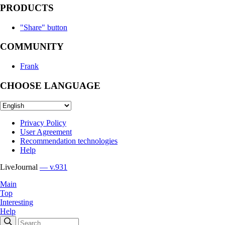
PRODUCTS
"Share" button
COMMUNITY
Frank
CHOOSE LANGUAGE
Privacy Policy
User Agreement
Recommendation technologies
Help
LiveJournal
— v.931
Main
Top
Interesting
Help