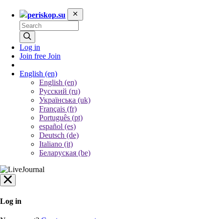
periskop.su
Log in
Join free
Join
English
(en)
English (en)
Русский (ru)
Українська (uk)
Français (fr)
Português (pt)
español (es)
Deutsch (de)
Italiano (it)
Беларуская (be)
Log in