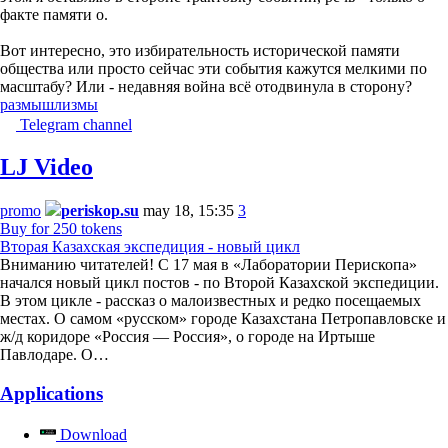
факте памяти о.
Вот интересно, это избирательность исторической памяти
общества или просто сейчас эти события кажутся мелкими по
масштабу? Или - недавняя война всё отодвинула в сторону?
размышлизмы
Telegram channel
LJ Video
promo
periskop.su
may 18, 15:35
3
Buy for 250 tokens
Вторая Казахская экспедиция - новый цикл
Вниманию читателей! С 17 мая в «Лаборатории Перископа»
начался новый цикл постов - по Второй Казахской экспедиции.
В этом цикле - рассказ о малоизвестных и редко посещаемых
местах. О самом «русском» городе Казахстана Петропавловске и
ж/д коридоре «Россия — Россия», о городе на Иртыше
Павлодаре. О…
Applications
Download