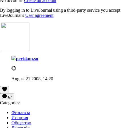
No account?
Create an account
By logging in to LiveJournal using a third-party service you accept
LiveJournal's
User agreement
periskop.su
August 21 2008, 14:20
67
Categories:
Финансы
История
Общество
Лытдыбр