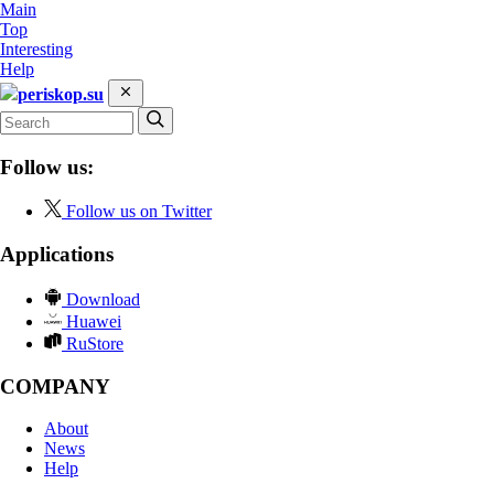
Main
Top
Interesting
Help
periskop.su
Follow us:
Follow us on Twitter
Applications
Download
Huawei
RuStore
COMPANY
About
News
Help