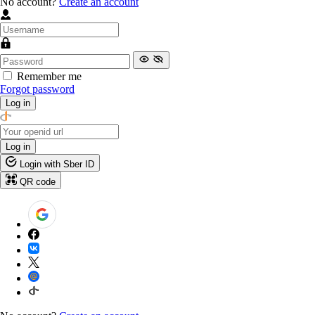
No account?
Create an account
Remember me
Forgot password
Log in
Log in
Login with Sber ID
QR code