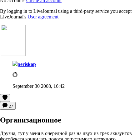
No account?
Create an account
By logging in to LiveJournal using a third-party service you accept
LiveJournal's
User agreement
periskop
September 30 2008, 16:42
27
Организационное
Друзиа, тут у меня в очередной раз на двух из трех аккаунтов
фотобукета кончилась полоса допустимого месячного