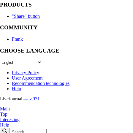
PRODUCTS
"Share" button
COMMUNITY
Frank
CHOOSE LANGUAGE
Privacy Policy
User Agreement
Recommendation technologies
Help
LiveJournal
— v.931
Main
Top
Interesting
Help