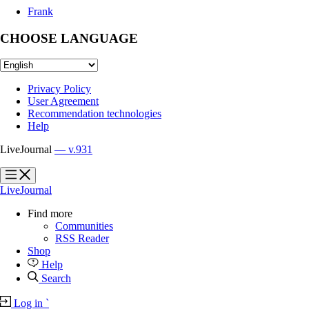
Frank
CHOOSE LANGUAGE
Privacy Policy
User Agreement
Recommendation technologies
Help
LiveJournal
— v.931
?
?
LiveJournal
Find more
Communities
RSS Reader
Shop
Help
Search
Log in
`