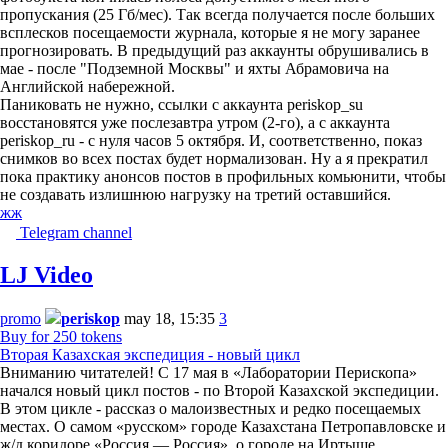
пропускания (25 Гб/мес). Так всегда получается после больших
всплесков посещаемости журнала, которые я не могу заранее
прогнозировать. В предыдущий раз аккаунты обрушивались в
мае - после "Подземной Москвы" и яхты Абрамовича на
Английской набережной.
Паниковать не нужно, ссылки с аккаунта periskop_su
восстановятся уже послезавтра утром (2-го), а с аккаунта
periskop_ru - с нуля часов 5 октября. И, соответственно, показ
снимков во всех постах будет нормализован. Ну а я прекратил
пока практику анонсов постов в профильных комьюнити, чтобы
не создавать излишнюю нагрузку на третий оставшийся.
жж
Telegram channel
LJ Video
promo
periskop
may 18, 15:35
3
Buy for 250 tokens
Вторая Казахская экспедиция - новый цикл
Вниманию читателей! С 17 мая в «Лаборатории Перископа»
начался новый цикл постов - по Второй Казахской экспедиции.
В этом цикле - рассказ о малоизвестных и редко посещаемых
местах. О самом «русском» городе Казахстана Петропавловске и
ж/д коридоре «Россия — Россия», о городе на Иртыше