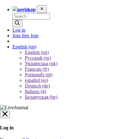
periskop
Log in
Join free
Join
English
(en)
English (en)
Русский (ru)
Українська (uk)
Français (fr)
Português (pt)
español (es)
Deutsch (de)
Italiano (it)
Беларуская (be)
Log in