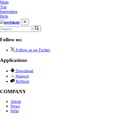
Main
Top
Interesting
Help
periskop
Follow us:
Follow us on Twitter
Applications
Download
Huawei
RuStore
COMPANY
About
News
Help