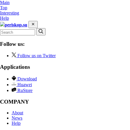
Main
Top
Interesting
Help
periskop.su
Follow us:
Follow us on Twitter
Applications
Download
Huawei
RuStore
COMPANY
About
News
Help