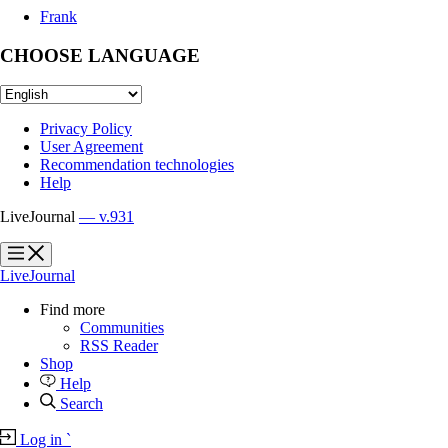
Frank
CHOOSE LANGUAGE
Privacy Policy
User Agreement
Recommendation technologies
Help
LiveJournal
— v.931
?
?
LiveJournal
Find more
Communities
RSS Reader
Shop
Help
Search
Log in
`