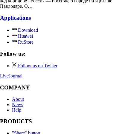
ж/д коридоре «Россия — Россия», о городе на Иртыше
Павлодаре. О…
Applications
Download
Huawei
RuStore
Follow us:
Follow us on Twitter
LiveJournal
COMPANY
About
News
Help
PRODUCTS
"Share" button