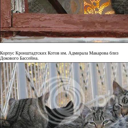
Корпус Кронштадтских Котов им. Адмирала Макарова близ
Докового Бассейна.