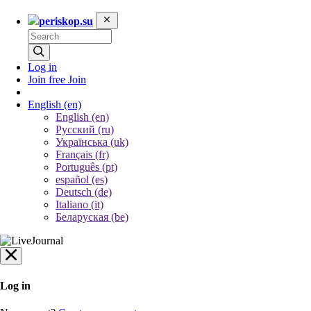
periskop.su
Log in
Join free
Join
English
(en)
English (en)
Русский (ru)
Українська (uk)
Français (fr)
Português (pt)
español (es)
Deutsch (de)
Italiano (it)
Беларуская (be)
Log in