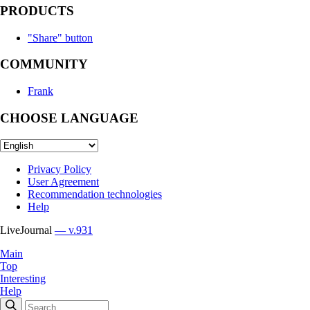
PRODUCTS
"Share" button
COMMUNITY
Frank
CHOOSE LANGUAGE
Privacy Policy
User Agreement
Recommendation technologies
Help
LiveJournal
— v.931
Main
Top
Interesting
Help