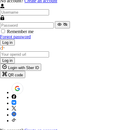
No account?
Create an account
Remember me
Forgot password
Log in
Log in
Login with Sber ID
QR code