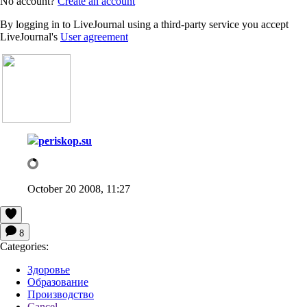
No account?
Create an account
By logging in to LiveJournal using a third-party service you accept
LiveJournal's
User agreement
periskop.su
October 20 2008, 11:27
8
Categories:
Здоровье
Образование
Производство
Cancel