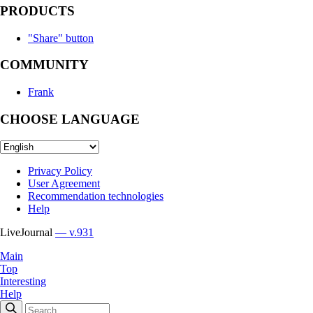
PRODUCTS
"Share" button
COMMUNITY
Frank
CHOOSE LANGUAGE
Privacy Policy
User Agreement
Recommendation technologies
Help
LiveJournal
— v.931
Main
Top
Interesting
Help