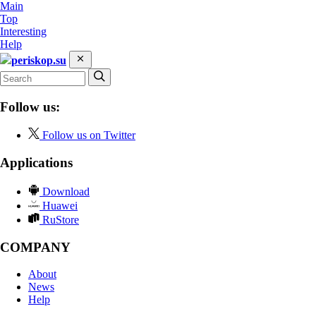
Main
Top
Interesting
Help
periskop.su
Follow us:
Follow us on Twitter
Applications
Download
Huawei
RuStore
COMPANY
About
News
Help