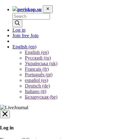
periskop.su
Log in
Join free
Join
English
(en)
English (en)
Русский (ru)
Українська (uk)
Français (fr)
Português (pt)
español (es)
Deutsch (de)
Italiano (it)
Беларуская (be)
Log in