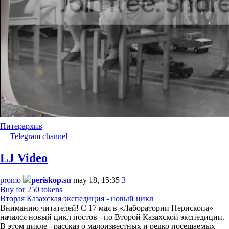
Питер
архив
Telegram channel
LJ Video
promo
periskop.su
may 18, 15:35
3
Buy for 250 tokens
Вторая Казахская экспедиция - новый цикл
Вниманию читателей! С 17 мая в «Лаборатории Перископа»
начался новый цикл постов - по Второй Казахской экспедиции.
В этом цикле - рассказ о малоизвестных и редко посещаемых