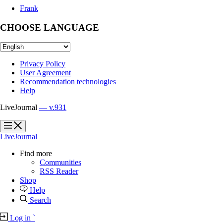
Frank
CHOOSE LANGUAGE
Privacy Policy
User Agreement
Recommendation technologies
Help
LiveJournal
— v.931
?
?
LiveJournal
Find more
Communities
RSS Reader
Shop
Help
Search
Log in
`