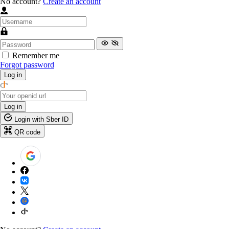
No account?
Create an account
Remember me
Forgot password
Log in
Log in
Login with Sber ID
QR code