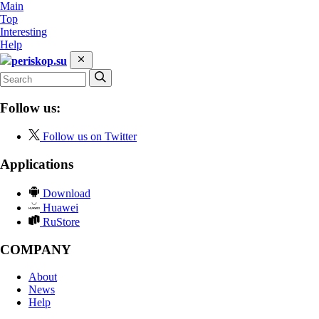
Main
Top
Interesting
Help
periskop.su
Follow us:
Follow us on Twitter
Applications
Download
Huawei
RuStore
COMPANY
About
News
Help