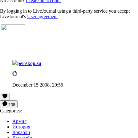
No account?
Create an account
By logging in to LiveJournal using a third-party service you accept
LiveJournal's
User agreement
periskop.su
December 15 2008, 20:55
108
Categories:
Армия
История
Корабли
Лытдыбр