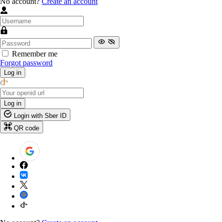
No account?
Create an account
Remember me
Forgot password
Log in
Log in
Login with Sber ID
QR code