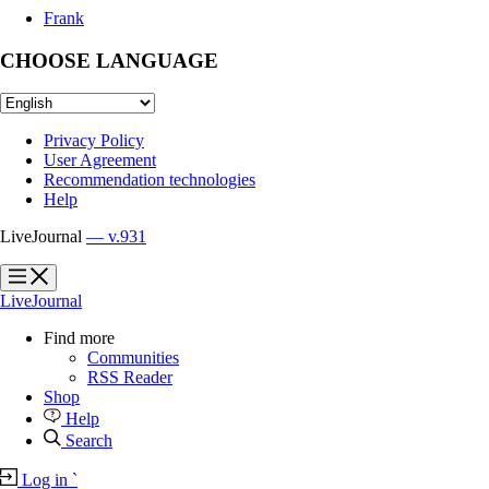
Frank
CHOOSE LANGUAGE
Privacy Policy
User Agreement
Recommendation technologies
Help
LiveJournal
— v.931
?
?
LiveJournal
Find more
Communities
RSS Reader
Shop
Help
Search
Log in
`