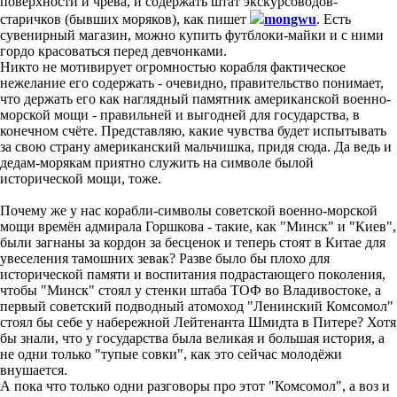
поверхности и чрева, и содержать штат экскурсоводов-
старичков (бывших моряков), как пишет
mongwu
. Есть
сувенирный магазин, можно купить футблоки-майки и с ними
гордо красоваться перед девчонками.
Никто не мотивирует огромностью корабля фактическое
нежелание его содержать - очевидно, правительство понимает,
что держать его как наглядный памятник американской военно-
морской мощи - правильней и выгодней для государства, в
конечном счёте. Представляю, какие чувства будет испытывать
за свою страну американский мальчишка, придя сюда. Да ведь и
дедам-морякам приятно служить на символе былой
исторической мощи, тоже.
Почему же у нас корабли-символы советской военно-морской
мощи времён адмирала Горшкова - такие, как "Минск" и "Киев",
были загнаны за кордон за бесценок и теперь стоят в Китае для
увеселения тамошних зевак? Разве было бы плохо для
исторической памяти и воспитания подрастающего поколения,
чтобы "Минск" стоял у стенки штаба ТОФ во Владивостоке, а
первый советский подводный атомоход "Ленинский Комсомол"
стоял бы себе у набережной Лейтенанта Шмидта в Питере? Хотя
бы знали, что у государства была великая и большая история, а
не одни только "тупые совки", как это сейчас молодёжи
внушается.
А пока что только одни разговоры про этот "Комсомол", а воз и