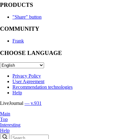
PRODUCTS
"Share" button
COMMUNITY
Frank
CHOOSE LANGUAGE
Privacy Policy
User Agreement
Recommendation technologies
Help
LiveJournal
— v.931
Main
Top
Interesting
Help