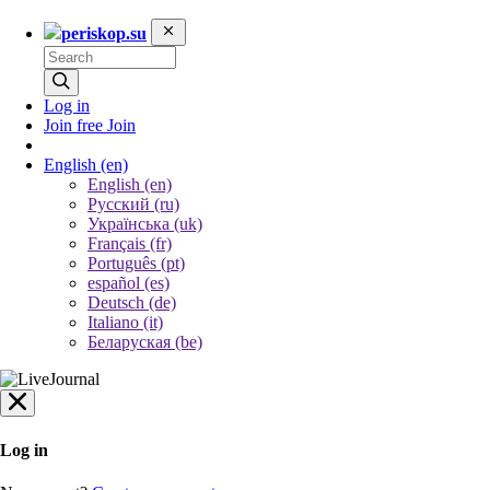
periskop.su
Log in
Join free
Join
English
(en)
English (en)
Русский (ru)
Українська (uk)
Français (fr)
Português (pt)
español (es)
Deutsch (de)
Italiano (it)
Беларуская (be)
Log in