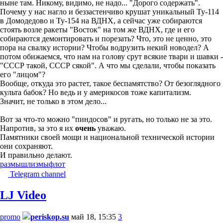
ныне там. Никому, видимо, не надо... "Дорого содержать".
Почему у нас нагло и беззастенчиво крушат уникальный Ту-114
в Домодедово и Ту-154 на ВДНХ, а сейчас уже собираются
стоять возле ракеты "Восток" на том же ВДНХ, где и его
собираются демонтировать и порезать? Что, это не ценно, это
пора на свалку истории? Чтобы водрузить некий новодел? А
потом обижаемся, что нам на голову срут всякие твари и шавки -
"СССР такой, СССР сякой". А что мы сделали, чтобы показать
его "лицом"?
Вообще, откуда это растет, такое беспамятство? От безоглядного
культа бабок? Но ведь и у америкосов тоже капитализм.
Значит, не только в этом дело...
Вот за что-то можно "пиндосов" и ругать, но только не за это.
Напротив, за это я их
очень
уважаю.
Памятники своей мощи и национальной технической истории
они сохраняют.
И правильно делают.
размышлизмы
флот
Telegram channel
LJ Video
promo
periskop.su
май 18, 15:35
3