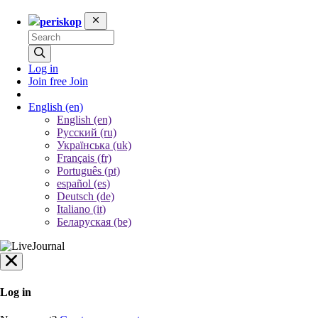
periskop
Log in
Join free
Join
English
(en)
English (en)
Русский (ru)
Українська (uk)
Français (fr)
Português (pt)
español (es)
Deutsch (de)
Italiano (it)
Беларуская (be)
Log in