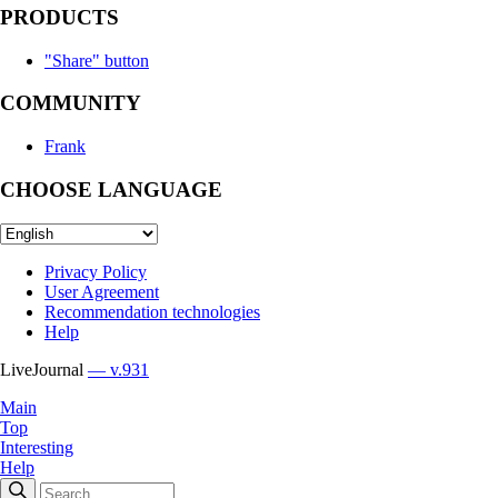
PRODUCTS
"Share" button
COMMUNITY
Frank
CHOOSE LANGUAGE
Privacy Policy
User Agreement
Recommendation technologies
Help
LiveJournal
— v.931
Main
Top
Interesting
Help