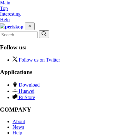
Main
Top
Interesting
Help
periskop
Follow us:
Follow us on Twitter
Applications
Download
Huawei
RuStore
COMPANY
About
News
Help