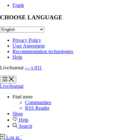
Frank
CHOOSE LANGUAGE
Privacy Policy
User Agreement
Recommendation technologies
Help
LiveJournal
— v.931
?
?
LiveJournal
Find more
Communities
RSS Reader
Shop
Help
Search
Log in
`