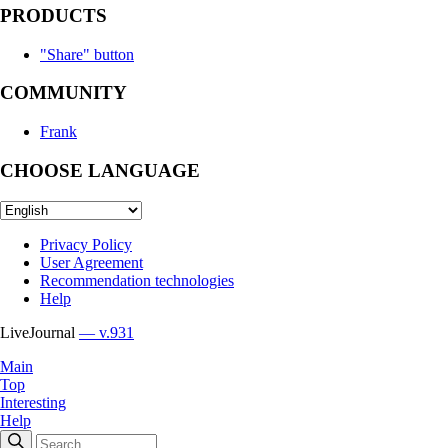
PRODUCTS
"Share" button
COMMUNITY
Frank
CHOOSE LANGUAGE
Privacy Policy
User Agreement
Recommendation technologies
Help
LiveJournal
— v.931
Main
Top
Interesting
Help