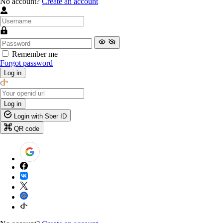
No account?
Create an account
Remember me
Forgot password
Log in
Log in
Login with Sber ID
QR code