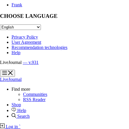
Frank
CHOOSE LANGUAGE
Privacy Policy
User Agreement
Recommendation technologies
Help
LiveJournal
— v.931
?
?
LiveJournal
Find more
Communities
RSS Reader
Shop
Help
Search
Log in
`