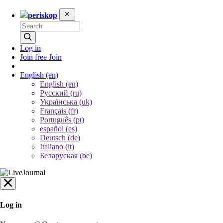
periskop
Log in
Join free
Join
English
(en)
English (en)
Русский (ru)
Українська (uk)
Français (fr)
Português (pt)
español (es)
Deutsch (de)
Italiano (it)
Беларуская (be)
Log in