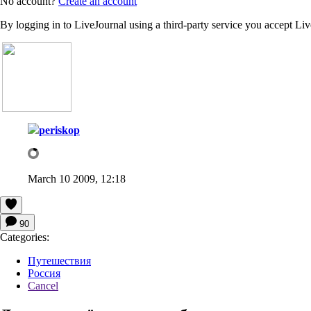
No account?
Create an account
By logging in to LiveJournal using a third-party service you accept Li
periskop
March 10 2009, 12:18
90
Categories:
Путешествия
Россия
Cancel