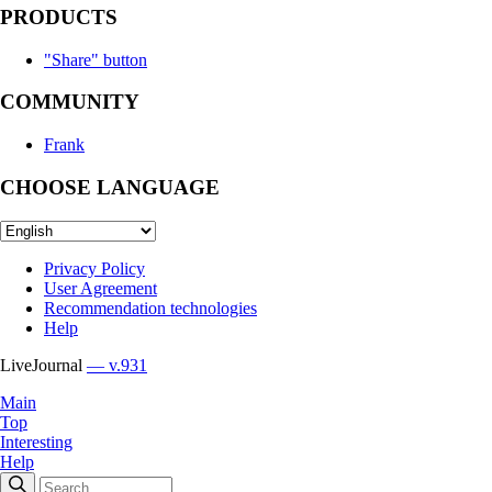
PRODUCTS
"Share" button
COMMUNITY
Frank
CHOOSE LANGUAGE
Privacy Policy
User Agreement
Recommendation technologies
Help
LiveJournal
— v.931
Main
Top
Interesting
Help