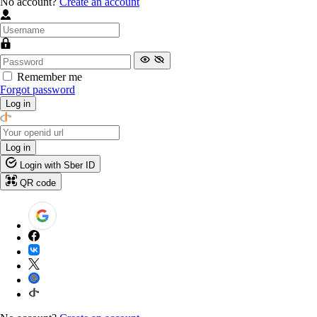
No account?
Create an account
Remember me
Forgot password
Log in
Log in
Login with Sber ID
QR code