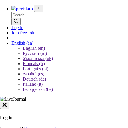
periskop
Log in
Join free
Join
English
(en)
English (en)
Русский (ru)
Українська (uk)
Français (fr)
Português (pt)
español (es)
Deutsch (de)
Italiano (it)
Беларуская (be)
Log in