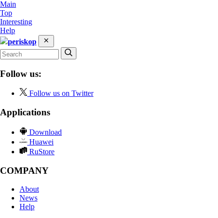
Main
Top
Interesting
Help
periskop
Follow us:
Follow us on Twitter
Applications
Download
Huawei
RuStore
COMPANY
About
News
Help