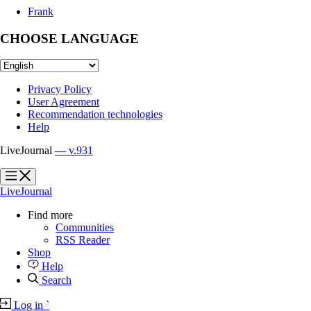
Frank
CHOOSE LANGUAGE
Privacy Policy
User Agreement
Recommendation technologies
Help
LiveJournal
— v.931
?
?
LiveJournal
Find more
Communities
RSS Reader
Shop
Help
Search
Log in
`