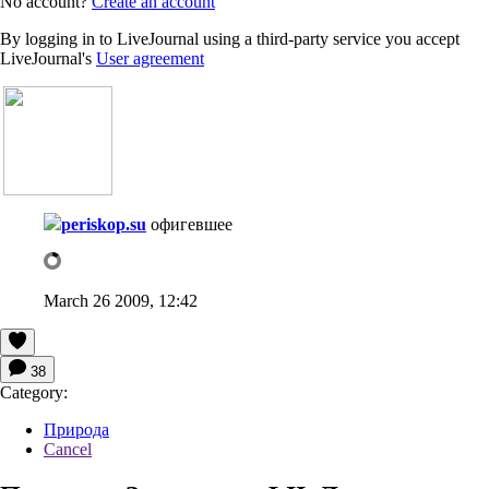
No account?
Create an account
By logging in to LiveJournal using a third-party service you accept
LiveJournal's
User agreement
periskop.su
офигевшее
March 26 2009, 12:42
38
Category:
Природа
Cancel