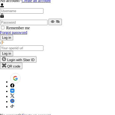
No account?
Create an account
Remember me
Forgot password
Log in
Log in
Login with Sber ID
QR code