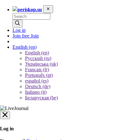
periskop.su
Log in
Join free
Join
English
(en)
English (en)
Русский (ru)
Українська (uk)
Français (fr)
Português (pt)
español (es)
Deutsch (de)
Italiano (it)
Беларуская (be)
Log in