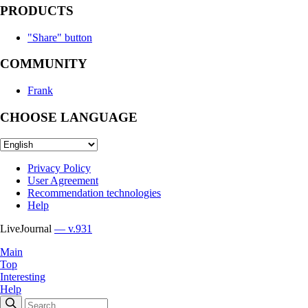
PRODUCTS
"Share" button
COMMUNITY
Frank
CHOOSE LANGUAGE
Privacy Policy
User Agreement
Recommendation technologies
Help
LiveJournal
— v.931
Main
Top
Interesting
Help