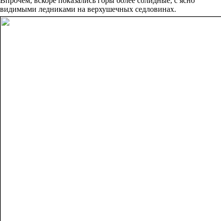
Впрочем, вскоре показались горы более солидные, с ясно
видимыми ледниками на верхушечных седловинах.