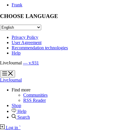
Frank
CHOOSE LANGUAGE
Privacy Policy
User Agreement
Recommendation technologies
Help
LiveJournal
— v.931
?
?
LiveJournal
Find more
Communities
RSS Reader
Shop
Help
Search
Log in
`