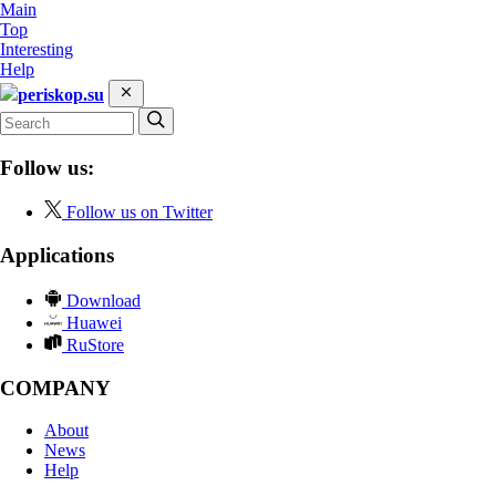
Main
Top
Interesting
Help
periskop.su
Follow us:
Follow us on Twitter
Applications
Download
Huawei
RuStore
COMPANY
About
News
Help