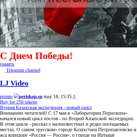
С Днем Победы!
память
Telegram channel
LJ Video
promo
periskop.su
may 18, 15:35
3
Buy for 250 tokens
Вторая Казахская экспедиция - новый цикл
Вниманию читателей! С 17 мая в «Лаборатории Перископа»
начался новый цикл постов - по Второй Казахской экспедиции.
В этом цикле - рассказ о малоизвестных и редко посещаемых
местах. О самом «русском» городе Казахстана Петропавловске и
ж/д коридоре «Россия — Россия», о городе на Иртыше