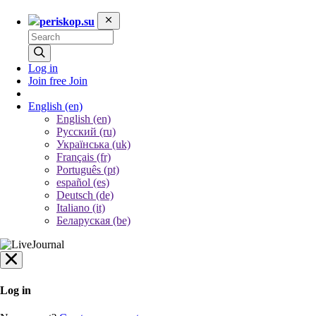
periskop.su
Log in
Join free
Join
English
(en)
English (en)
Русский (ru)
Українська (uk)
Français (fr)
Português (pt)
español (es)
Deutsch (de)
Italiano (it)
Беларуская (be)
Log in