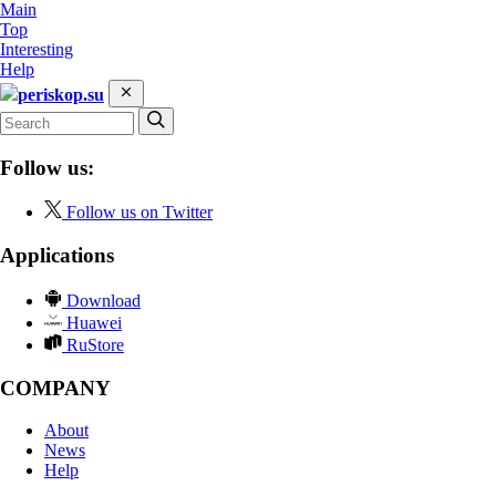
Main
Top
Interesting
Help
periskop.su
Follow us:
Follow us on Twitter
Applications
Download
Huawei
RuStore
COMPANY
About
News
Help