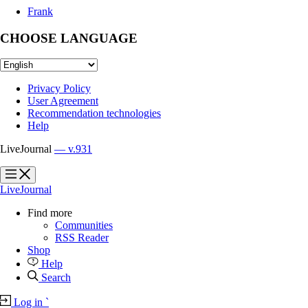
Frank
CHOOSE LANGUAGE
Privacy Policy
User Agreement
Recommendation technologies
Help
LiveJournal
— v.931
?
?
LiveJournal
Find more
Communities
RSS Reader
Shop
Help
Search
Log in
`