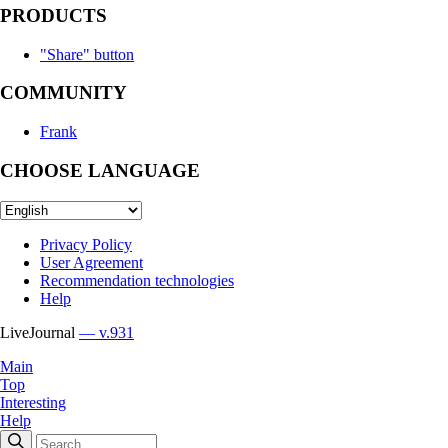
PRODUCTS
"Share" button
COMMUNITY
Frank
CHOOSE LANGUAGE
Privacy Policy
User Agreement
Recommendation technologies
Help
LiveJournal
— v.931
Main
Top
Interesting
Help