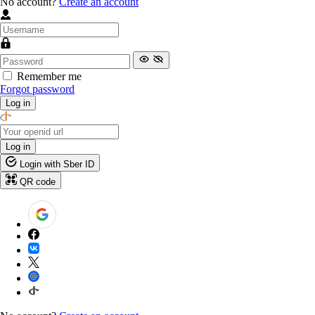
No account?
Create an account
Remember me
Forgot password
Log in
Log in
Login with Sber ID
QR code